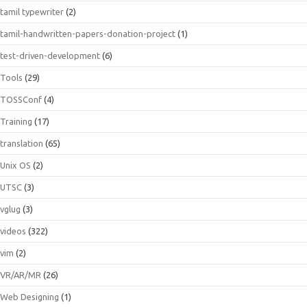
tamil typewriter
(2)
tamil-handwritten-papers-donation-project
(1)
test-driven-development
(6)
Tools
(29)
TOSSConf
(4)
Training
(17)
translation
(65)
Unix OS
(2)
UTSC
(3)
vglug
(3)
videos
(322)
vim
(2)
VR/AR/MR
(26)
Web Designing
(1)