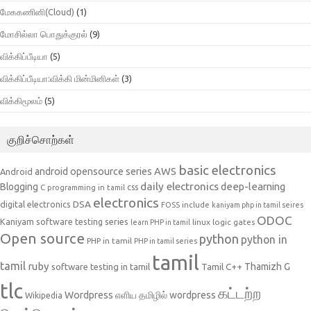
மேககணினி(Cloud)
(1)
மோசில்லா பொதுக்குரல்
(9)
விக்கிப்பீடியா
(5)
விக்கிப்பீடியா:விக்கி மின்மினிகள்
(3)
விக்கிமூலம்
(5)
குறிச்சொற்கள்
basic electronics
AWS
android opensource series
Android
daily electronics
deep-learning
Blogging
css
C programming in tamil
electronics
DSA
digital electronics
include
FOSS
kaniyam php in tamil seires
ODOC
Kaniyam software testing series
linux
logic gates
learn PHP in tamil
Open source
python
python in
PHP in tamil
PHP in tamil series
tamil
tamil
ruby
Tamil C++
Thamizh G
software testing in tamil
tlc
கட்டற்ற
Wordpress
எளிய தமிழில் wordpress
Wikipedia