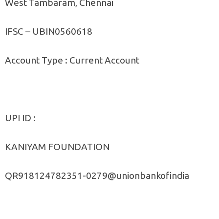
West Tambaram, Chennai
IFSC – UBIN0560618
Account Type : Current Account
UPI ID :
KANIYAM FOUNDATION
QR918124782351-0279@unionbankofindia