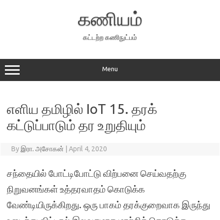
Skip
to
கணியம்
content
கட்டற்ற கணிநுட்பம்
Menu
எளிய தமிழில் IoT 15. தரக்
கட்டுப்பாடும் தர உறுதியும்
By
இரா. அசோகன்
|
April 4, 2020
சந்தையில் போட்டிபோட்டு விற்பனை செய்வதற்கு
நிறுவனங்கள் உத்தரவாதம் கொடுக்க
வேண்டியிருக்கிறது. ஒரு பாகம் தரக்குறைவாக இருந்து