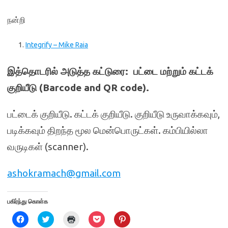
நன்றி
Integrify – Mike Raia
இத்தொடரில் அடுத்த கட்டுரை: பட்டை மற்றும் கட்டக்
குறியீடு (Barcode and QR code).
பட்டைக் குறியீடு. கட்டக் குறியீடு. குறியீடு உருவாக்கவும்,
படிக்கவும் திறந்த மூல மென்பொருட்கள். கம்பியில்லா
வருடிகள் (scanner).
ashokramach@gmail.com
பகிர்ந்து கொள்க
C
C
C
C
C
l
l
l
l
l