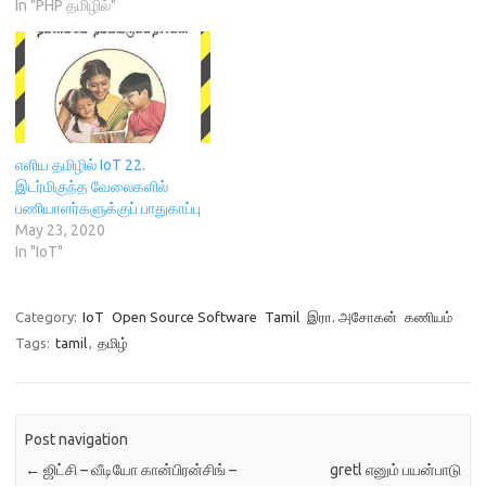
d
o
w
n
In "PHP தமிழில்"
o
w
)
பல்வேறு முறைகளில் மொழியை
d
w
)
o
எழுதலாம். இதை லினக்ஸ்
)
w
)
மற்றும் யுனிக்ஸில் நிறுவலாம்.
நாம் ஐபஸின் வாயிலாக பல
மொழிகளில் எழுதலாம். நாம்
வலைதளங்களில் தமிழ்
தட்டச்சை பார்த்திரு‍ப்போம்.
எளிய தமிழில் IoT 22.
ஆனால் இந்த செயிலி
இடர்மிகுந்த வேலைகளில்
(Application) இயக்கு
பணியாளர்களுக்குப் பாதுகாப்பு
தளத்தில்…
May 23, 2020
In "IoT"
Category:
IoT
Open Source Software
Tamil
இரா. அசோகன்
கணியம்
Tags:
tamil
,
தமிழ்
Post navigation
←
ஜிட்சி – வீடியோ கான்பிரன்சிங் –
gretl எனும் பயன்பாடு