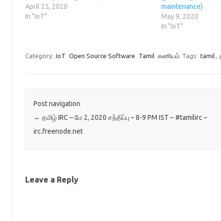
d
o
w
n
April 25, 2020
maintenance)
o
w
)
d
w
)
o
In "IoT"
May 9, 2020
)
w
In "IoT"
)
Category:
IoT
Open Source Software
Tamil
கணியம்
Tags:
tamil
,
Post navigation
←
தமிழ் IRC – மே 2, 2020 சந்திப்பு – 8-9 PM IST – #tamilirc –
irc.freenode.net
Leave a Reply