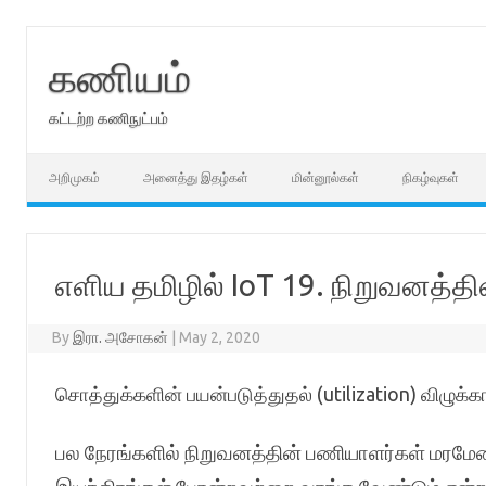
Skip
to
content
கணியம்
கட்டற்ற கணிநுட்பம்
அறிமுகம்
அனைத்து இதழ்கள்
மின்னூல்கள்
நிகழ்வுகள்
எளிய தமிழில் IoT 19. நிறுவனத்
By
இரா. அசோகன்
|
May 2, 2020
சொத்துக்களின் பயன்படுத்துதல் (utilization) விழுக்க
பல நேரங்களில் நிறுவனத்தின் பணியாளர்கள் மரமேடைத