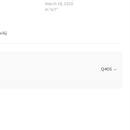
March 28, 2020
In "IoT"
தமிழ்
Q4OS
→