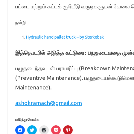
பட்டை மற்றும் கட்டக் குறியீடு வருடிகளுடன் வேலை 
நன்றி
Hydraulic hand pallet truck – by Sterkebak
இத்தொடரில் அடுத்த கட்டுரை: பழுதடைவதை முன்னறி
பழுதடைந்தவுடன் பராமரிப்பு (Breakdown Maintena
(Preventive Maintenance). பழுதடையக்கூடுமென மு
Maintenance).
ashokramach@gmail.com
பகிர்ந்து கொள்க
C
C
C
C
C
l
l
l
l
l