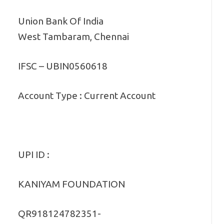
Union Bank Of India
West Tambaram, Chennai
IFSC – UBIN0560618
Account Type : Current Account
UPI ID :
KANIYAM FOUNDATION
QR918124782351-