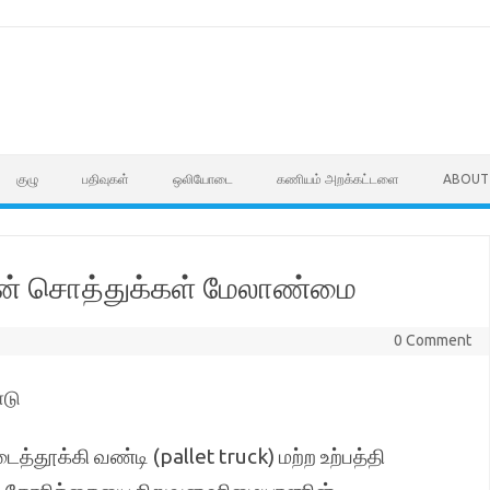
குழு
பதிவுகள்
ஒலியோடை
கணியம் அறக்கட்டளை
ABOUT
தின் சொத்துக்கள் மேலாண்மை
0 Comment
ாடு
்தூக்கி வண்டி (pallet truck) மற்ற உற்பத்தி