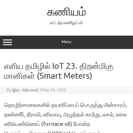
Skip
to
கணியம்
content
கட்டற்ற கணிநுட்பம்
Menu
எளிய தமிழில் IoT 23. திறன்மிகு
மானிகள் (Smart Meters)
By
இரா. அசோகன்
|
May 30, 2020
தொழிற்சாலைகளில் தயாரிப்பைப் பொருத்து மின்சாரம்,
தண்ணீர், நீராவி, எரிவாயு, அழுத்தக் காற்று, டீசல், உலை
எரியெண்ணெய் (furnace oil) போன்ற