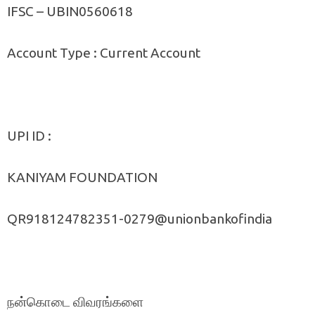
IFSC – UBIN0560618
Account Type : Current Account
UPI ID :
KANIYAM FOUNDATION
QR918124782351-0279@unionbankofindia
நன்கொடை விவரங்களை