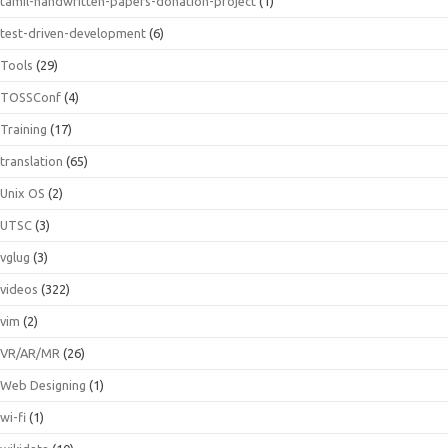
tamil-handwritten-papers-donation-project
(1)
test-driven-development
(6)
Tools
(29)
TOSSConf
(4)
Training
(17)
translation
(65)
Unix OS
(2)
UTSC
(3)
vglug
(3)
videos
(322)
vim
(2)
VR/AR/MR
(26)
Web Designing
(1)
wi-fi
(1)