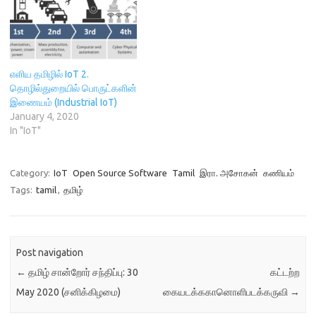
)
எளிய தமிழில் IoT 2.
தொழில்துறையில் பொருட்களின்
இணையம் (Industrial IoT)
January 4, 2020
In "IoT"
Category:
IoT
Open Source Software
Tamil
இரா. அசோகன்
கணியம்
Tags:
tamil
,
தமிழ்
Post navigation
←
தமிழ் சான்றோர் சந்திப்பு: 30
கட்டற்ற
May 2020 (சனிக்கிழமை)
கையடக்ககானொளிபடக்கருவி
→