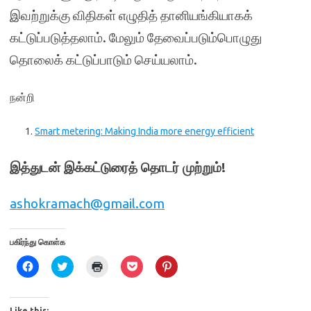
இவற்றுக்கு விதிகள் எழுதித் தானியங்கியாகக்
கட்டுப்படுத்தலாம். மேலும் தேவைப்படும்பொழுது
தொலைக் கட்டுப்பாடும் செய்யலாம்.
நன்றி
Smart metering: Making India more energy efficient
இத்துடன் இக்கட்டுரைத் தொடர் முற்றும்!
ashokramach@gmail.com
பகிர்ந்து கொள்க
C
C
C
C
C
l
l
l
l
l
i
i
i
i
i
c
c
c
c
c
k
k
k
k
k
t
t
t
t
t
Like this: