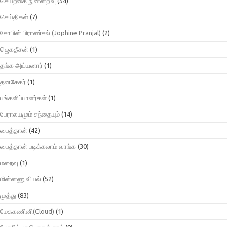
செயற்கை நுன்னறிவு
(54)
செய்திகள்
(7)
சோபின் பிராண்சல் (Jophine Pranjal)
(2)
ஜெகதீசன்
(1)
தங்க அய்யனார்
(1)
தனசேகர்
(1)
பங்களிப்பாளர்கள்
(1)
பேராலயமும் சந்தையும்
(14)
பைத்தான்
(42)
பைத்தான் படிக்கலாம் வாங்க
(30)
மறைவு
(1)
மின்னணுவியல்
(52)
முத்து
(83)
மேககணினி(Cloud)
(1)