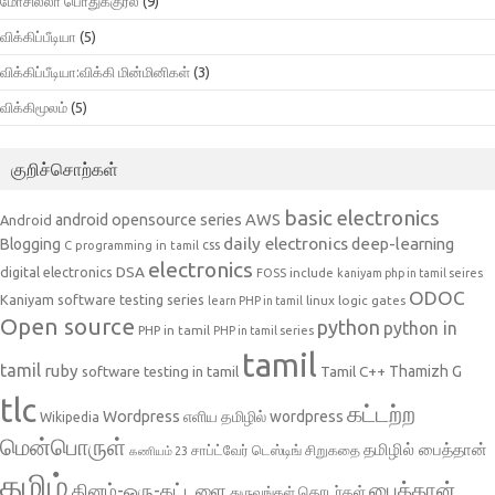
மோசில்லா பொதுக்குரல்
(9)
விக்கிப்பீடியா
(5)
விக்கிப்பீடியா:விக்கி மின்மினிகள்
(3)
விக்கிமூலம்
(5)
குறிச்சொற்கள்
basic electronics
AWS
android opensource series
Android
daily electronics
deep-learning
Blogging
css
C programming in tamil
electronics
DSA
digital electronics
include
FOSS
kaniyam php in tamil seires
ODOC
Kaniyam software testing series
linux
logic gates
learn PHP in tamil
Open source
python
python in
PHP in tamil
PHP in tamil series
tamil
tamil
ruby
Tamil C++
Thamizh G
software testing in tamil
tlc
கட்டற்ற
Wordpress
எளிய தமிழில் wordpress
Wikipedia
மென்பொருள்
தமிழில் பைத்தான்
சாப்ட்வேர் டெஸ்டிங்
சிறுகதை
கணியம் 23
தமிழ்
பைத்தான்
தினம்-ஒரு-கட்டளை
தொடர்கள்
துருவங்கள்