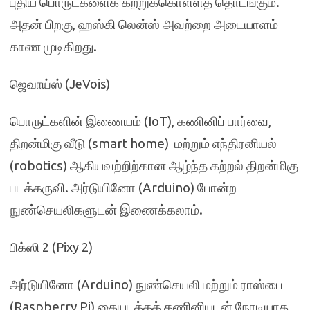
புதிய பொருட்களைக் கற்றுக்கொள்ளத் தொடங்கும்.
அதன் பிறகு, ஹஸ்கி லென்ஸ் அவற்றை அடையாளம்
காண முடிகிறது.
ஜெவாய்ஸ் (JeVois)
பொருட்களின் இணையம் (IoT), கணினிப் பார்வை,
திறன்மிகு வீடு (smart home) மற்றும் எந்திரனியல்
(robotics) ஆகியவற்றிற்கான ஆழ்ந்த கற்றல் திறன்மிகு
படக்கருவி. அர்டுயினோ (Arduino) போன்ற
நுண்செயலிகளுடன் இணைக்கலாம்.
பிக்ஸி 2 (Pixy 2)
அர்டுயினோ (Arduino) நுண்செயலி மற்றும் ராஸ்பை
(Raspberry Pi) கையடக்கத் கணினியுடன் நேரடியாக