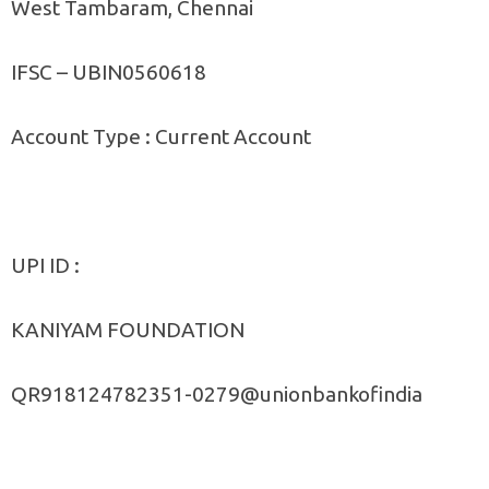
West Tambaram, Chennai
IFSC – UBIN0560618
Account Type : Current Account
UPI ID :
KANIYAM FOUNDATION
QR918124782351-0279@unionbankofindia