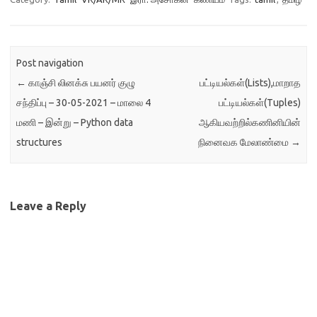
Post navigation
←
காஞ்சி லினக்சு பயனர் குழு
பட்டியல்கள்(Lists),மாறாத
சந்திப்பு – 30-05-2021 – மாலை 4
பட்டியல்கள்(Tuples)
மணி – இன்று – Python data
ஆகியவற்றில்கணினியின்
structures
நினைவக மேலாண்மை
→
Leave a Reply