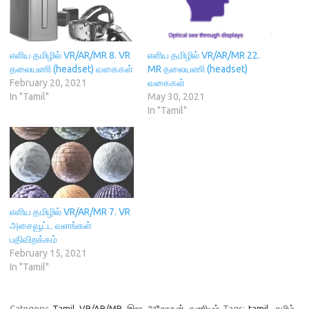
e
n
n
s
p
n
s
d
i
e
s
i
o
n
n
i
n
w
n
s
n
n
)
e
i
n
e
w
n
எளிய தமிழில் VR/AR/MR 8. VR
எளிய தமிழில் VR/AR/MR 22.
e
w
w
n
தலையணி (headset) வகைகள்
MR தலையணி (headset)
w
w
i
e
w
i
n
w
February 20, 2021
வகைகள்
i
n
d
w
In "Tamil"
May 30, 2021
n
d
o
i
d
o
w
n
In "Tamil"
o
w
)
d
w
)
o
)
w
)
எளிய தமிழில் VR/AR/MR 7. VR
அசைவூட்ட வளங்கள்
பதிவிறக்கம்
February 15, 2021
In "Tamil"
Category:
Tamil
VR/AR/MR
இரா. அசோகன்
கணியம்
Tags:
tamil
,
தமிழ்