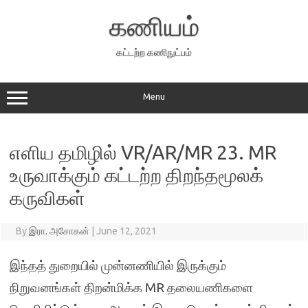
Skip
to
கணியம்
content
கட்டற்ற கணிநுட்பம்
Menu
எளிய தமிழில் VR/AR/MR 23. MR
உருவாக்கும் கட்டற்ற திறந்தமூலக்
கருவிகள்
By
இரா. அசோகன்
|
June 12, 2021
இந்தத் துறையில் முன்னணியில் இருக்கும்
நிறுவனங்கள் திறன்மிக்க MR தலையணிகளை