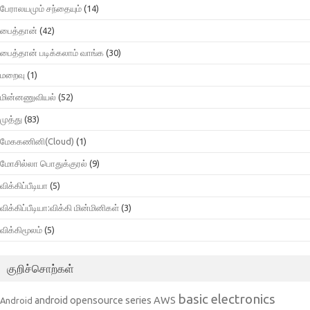
பேராலயமும் சந்தையும்
(14)
பைத்தான்
(42)
பைத்தான் படிக்கலாம் வாங்க
(30)
மறைவு
(1)
மின்னணுவியல்
(52)
முத்து
(83)
மேககணினி(Cloud)
(1)
மோசில்லா பொதுக்குரல்
(9)
விக்கிப்பீடியா
(5)
விக்கிப்பீடியா:விக்கி மின்மினிகள்
(3)
விக்கிமூலம்
(5)
குறிச்சொற்கள்
basic electronics
AWS
android opensource series
Android