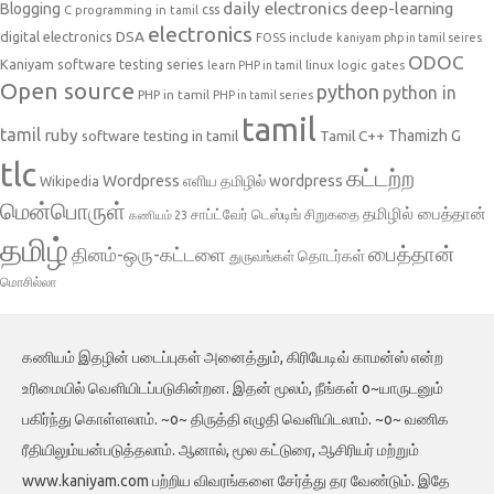
daily electronics
deep-learning
Blogging
css
C programming in tamil
electronics
DSA
digital electronics
include
FOSS
kaniyam php in tamil seires
ODOC
Kaniyam software testing series
linux
logic gates
learn PHP in tamil
Open source
python
python in
PHP in tamil
PHP in tamil series
tamil
tamil
ruby
Tamil C++
Thamizh G
software testing in tamil
tlc
கட்டற்ற
Wordpress
எளிய தமிழில் wordpress
Wikipedia
மென்பொருள்
தமிழில் பைத்தான்
சாப்ட்வேர் டெஸ்டிங்
சிறுகதை
கணியம் 23
தமிழ்
பைத்தான்
தினம்-ஒரு-கட்டளை
தொடர்கள்
துருவங்கள்
மொசில்லா
கணியம் இதழின் படைப்புகள் அனைத்தும், கிரியேடிவ் காமன்ஸ் என்ற
உரிமையில் வெளியிடப்படுகின்றன. இதன் மூலம், நீங்கள் o~யாருடனும்
பகிர்ந்து கொள்ளலாம். ~o~ திருத்தி எழுதி வெளியிடலாம். ~o~ வணிக
ரீதியிலும்யன்படுத்தலாம். ஆனால், மூல கட்டுரை, ஆசிரியர் மற்றும்
www.kaniyam.com பற்றிய விவரங்களை சேர்த்து தர வேண்டும். இதே