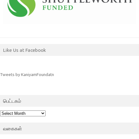
Like Us at Facebook
Tweets by KaniyamFoundatn
பெட்டகம்
பெட்டகம்
வகைகள்