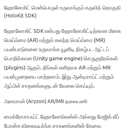
ஹோலோகிட் மென்பொருள் உருவாக்கும் கருவித் தொகுதி
(HoloKit SDK)
ஹோலோகிட் SDK என்பது ஹோலோகிட்டிற்கான மிகை
மெய்ம்மை (AR) மற்றும் கலந்த மெய்ம்மை (MR)
பயன்பாடுகளை உருவாக்க யூனிடி நிகழ்பட ஆட்டப்
பொறிக்கான (Unity game engine) செருகுநிரல்கள்
(plugins) ஆகும். நீங்கள் எளிதாக AR மற்றும் MR
பயன்முறையை மாற்றலாம். இது ஆன்டிராய்ட் மற்றும்
ஆப்பிள் சாதனங்களுடன் வேலை செய்யும்.
அரைசான் (Aryzon) AR/MR தலையணி
மைக்ரோசாஃப்ட் ஹோலோலென்ஸ் அல்லது மேஜிக் லீப்
போன்ற விலையுயர்ந்த சாதனங்களின் தேவை