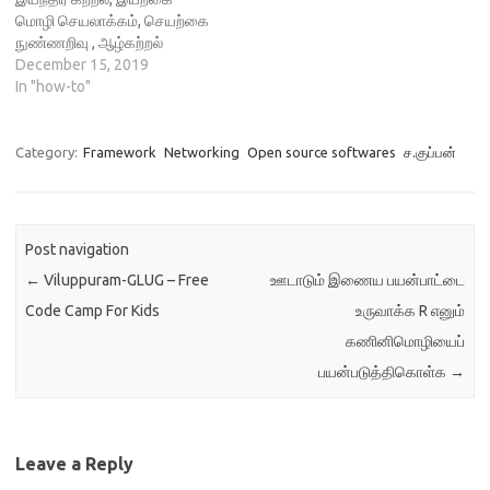
மனித மூளையின் கட்டமைப்பு,
மொழி செயலாக்கம், செயற்கை
செயல்பாடு ஆகியவற்றால்
நுண்ணறிவு , ஆழ்கற்றல்
ஈர்க்கப்பட்ட ஒரு கணக்கீட்டு
ஆகியவற்றை விரிவாகப்
December 15, 2019
மாதிரியாகும். இந்தக்
பயன்படுத்துகின்றன. அவை
In "how-to"
கட்டுரையில், நரம்பியல்
பொதுவாக எல்லா
வலைபின்னல்களையும் ,
வாடிக்கையாளர்
அவற்றின் கூறுகளையும்
சேவைவழங்கிடும் இடங்களில்
Category:
Framework
Networking
Open source softwares
ச.குப்பன்
ஆராய்வோம், அவற்றைச்
பயன்படுத்தப்படுகின்றன.
செயல்படுத்த TensorFlow
ஆழ்கற்றலை அடிப்படையாகக்
,Keras போன்ற சக்திவாய்ந்த
கொண்ட அரட்டைஅரங்குகள்
கட்டமைப்பை…
பாரம்பரிய வகைகளை விட மிகச்
Post navigation
சிறந்தவைகளாக
←
Viluppuram-GLUG – Free
ஊடாடும் இணைய பயன்பாட்டை
விளங்குகின்றன. அதற்கான
காரணம் பின்வருமாறு.
Code Camp For Kids
உருவாக்க R எனும்
வாடிக்கையாளர்களின்
கணினிமொழியைப்
நடத்தைகளை மாற்றுவதற்காக
தற்போது அரட்டைஅரங்குகள்
பயன்படுத்திகொள்க
→
விரிவாகப் பயன்படுத்தி
கொள்ளப் படுகின்றன.
வழக்கமாக, பாரம்பரிய
செயற்கை நுண்ணறிவு (AI)
Leave a Reply
கருத்துக்கள்