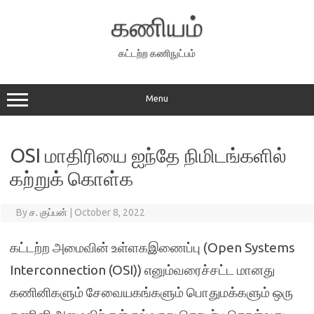
Skip
to
கணியம்
content
கட்டற்ற கணிநுட்பம்
Menu
OSI மாதிரியை ஐந்தே நிமிடங்களில்
கற்றுக் கொள்க
By
ச. குப்பன்
|
October 8, 2022
கட்டற்ற அமைவின் உள்ளகஇணைப்பு (Open Systems
Interconnection (OSI)) எனும்வரைச்சட்ட மானது
கணினிகளும் சேவையகங்களும் பொதுமக்களும் ஒரு