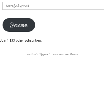
மின்னஞ்சல்
முகவரி
இணைக
Join 1,133 other subscribers
கணியம் அறக்கட்டளை வாட்சப் சேனல்