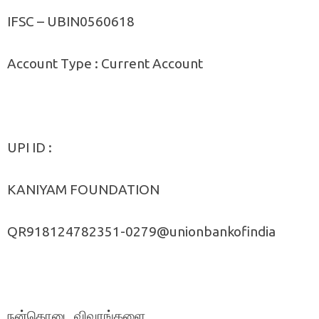
IFSC – UBIN0560618
Account Type : Current Account
UPI ID :
KANIYAM FOUNDATION
QR918124782351-0279@unionbankofindia
நன்கொடை விவரங்களை