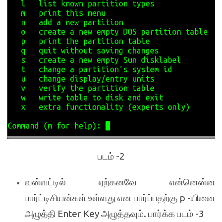
படம் -2
வன்வட்டில் ஏற்கனவே என்னென்ன
பார்ட்டிசியன்கள் உள்ளது என பார்ப்பதற்கு p -யினை
அழுத்தி Enter Key அழுத்தவும். பார்க்க படம் -3