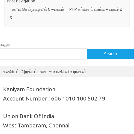
துவக்கக்கூடிய…
Post navigation
பிரிக்கப்பட்டதிலிருந்து
←
எளிய செய்முறையில் C – பாகம்
PHP கற்கலாம் வாங்க – பாகம் 2
→
libpartedஆக
செய்யப்பட்டதைப்
– 3
பயன்படுத்துகிறது. இதில்
கோப்பு முறைமை வாய்ப்புகளின்
கருவிகள் libparted இல்
சேர்க்கப்படாத கோப்பு
தேடுக
முறைமைகளை நிர்வகிக்க
அனுமதிக்கின்றன. நம்முடைய
Search
வட்டுநினைவக பாகப்பிரிவுகளை
வரைபடமாக நிர்வகிப்பதற்கான
கட்டணமற்ற பாகப்பிரிவு
கணியம் அறக்கட்டளை – வங்கி விவரங்கள்
பதிப்பாளராக…
Kaniyam Foundation
Account Number : 606 1010 100 502 79
Union Bank Of India
West Tambaram, Chennai