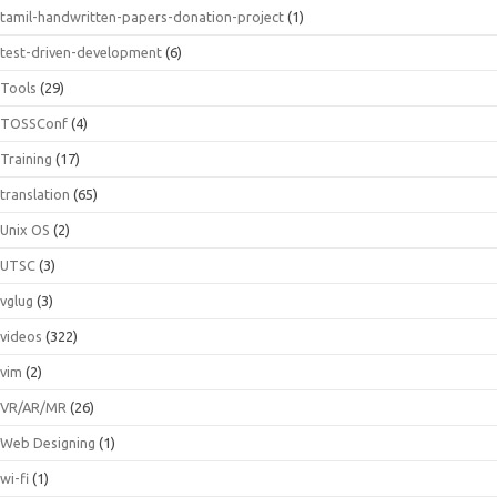
tamil-handwritten-papers-donation-project
(1)
test-driven-development
(6)
Tools
(29)
TOSSConf
(4)
Training
(17)
translation
(65)
Unix OS
(2)
UTSC
(3)
vglug
(3)
videos
(322)
vim
(2)
VR/AR/MR
(26)
Web Designing
(1)
wi-fi
(1)