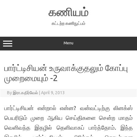
Skip
to
கணியம்
content
கட்டற்ற கணிநுட்பம்
Menu
பார்ட்டிசியன் உருவாக்குதலும் கோப்பு
முறைமையும் -2
By
இரா.கதிர்வேல்
|
April 9, 2013
பார்ட்டிசியன் என்றால் என்ன? வன்வட்டிற்கு லினக்ஸ்
பெயரிடும் முறை ஆகிய செய்திகளை சென்ற மாதம்
வெளிவந்த இதழில் தெளிவாகப் பார்த்தோம். இந்த