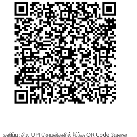
குறிப்பு: சில UPI செயலிகளில் இந்த QR Code வேலை