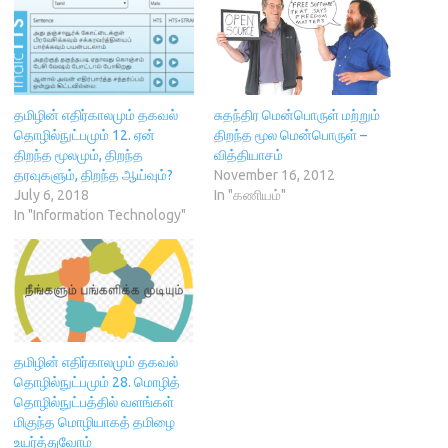
(
O
w
p
t
O
p
w
e
(
p
e
i
n
O
e
n
n
s
p
n
s
d
i
e
s
i
o
n
n
i
n
w
n
s
n
n
)
e
i
n
e
w
n
தமிழின் எதிர்காலமும் தகவல்
சுதந்திர மென்பொருள் மற்றும்
e
w
w
n
தொழில்நுட்பமும் 12. ஏன்
திறந்த மூல மென்பொருள் –
w
w
i
e
w
i
n
w
திறந்த மூலமும், திறந்த
வித்தியாசம்
i
n
d
w
தரவுகளும், திறந்த ஆய்வும்?
November 16, 2012
n
d
o
i
d
o
w
n
July 6, 2018
In "கணியம்"
o
w
)
d
In "Information Technology"
w
)
o
)
w
)
தமிழின் எதிர்காலமும் தகவல்
தொழில்நுட்பமும் 28. மொழித்
தொழில்நுட்பத்தில் வளங்கள்
மிகுந்த மொழியாகத் தமிழை
உயர்த்துவோம்