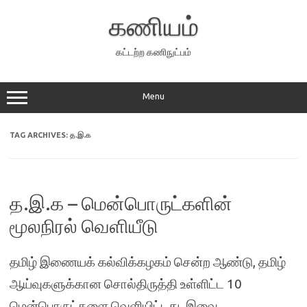
Skip
to
கணியம்
content
கட்டற்ற கணிநுட்பம்
Menu
TAG ARCHIVES:
த.இ.க
த.இ.க – மென்பொருட்களின்
மூலநிரல் வெளியீடு
தமிழ் இணையக் கல்விக்கழகம் சென்ற ஆண்டு, தமிழ்
ஆய்வுகளுக்கான சொல்திருத்தி உள்ளிட்ட 10
மென்பொருட்களை வெளியிட்டது. இவை