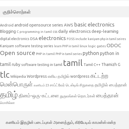
குறிச்சொற்கள்
basic electronics
AWS
android opensource series
Android
daily electronics
deep-learning
Blogging
css
C programming in tamil
electronics
DSA
digital electronics
include
FOSS
kaniyam php in tamil seires
ODOC
Kaniyam software testing series
linux
logic gates
learn PHP in tamil
Open source
python
python in
PHP in tamil
PHP in tamil series
tamil
tamil
ruby
Tamil C++
Thamizh G
software testing in tamil
tlc
கட்டற்ற
Wordpress
எளிய தமிழில் wordpress
Wikipedia
மென்பொருள்
தமிழில் பைத்தான்
சாப்ட்வேர் டெஸ்டிங்
சிறுகதை
கணியம் 23
தமிழ்
பைத்தான்
தினம்-ஒரு-கட்டளை
தொடர்கள்
துருவங்கள்
மொசில்லா
கணியம் இதழின் படைப்புகள் அனைத்தும், கிரியேடிவ் காமன்ஸ் என்ற