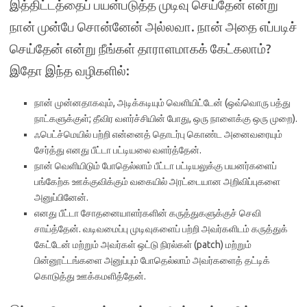
இத்திட்டத்தைப் பயன்படுத்த முடிவு செய்தேன் என்று
நான் முன்பே சொன்னேன் அல்லவா. நான் அதை எப்படிச்
செய்தேன் என்று நீங்கள் தாராளமாகக் கேட்கலாம்?
இதோ இந்த வழிகளில்:
நான் முன்னதாகவும், அடிக்கடியும் வெளியிட்டேன் (ஒவ்வொரு பத்து
நாட்களுக்குள்; தீவிர வளர்ச்சியின் போது, ஒரு நாளைக்கு ஒரு முறை).
ஃபெட்ச்மெயில் பற்றி என்னைத் தொடர்பு கொண்ட அனைவரையும்
சேர்த்து எனது பீட்டா பட்டியலை வளர்த்தேன்.
நான் வெளியிடும் போதெல்லாம் பீட்டா பட்டியலுக்கு பயனர்களைப்
பங்கேற்க ஊக்குவிக்கும் வகையில் அரட்டையான அறிவிப்புகளை
அனுப்பினேன்.
எனது பீட்டா சோதனையாளர்களின் கருத்துகளுக்குச் செவி
சாய்த்தேன். வடிவமைப்பு முடிவுகளைப் பற்றி அவர்களிடம் கருத்துக்
கேட்டேன் மற்றும் அவர்கள் ஒட்டு நிரல்கள் (patch) மற்றும்
பின்னூட்டங்களை அனுப்பும் போதெல்லாம் அவர்களைத் தட்டிக்
கொடுத்து ஊக்கமளித்தேன்.