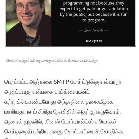
லினக்ஸ் மற்றும் கிட் உருவாக்குனர் லினஸ் டோர்வால்ட்ஸ் கூற்று
பெறப்பட்ட அஞ்சலை SMTP போர்ட்டுக்கு எவ்வாறு
அனுப்புவது என்பதை பாப்க்ளையன்ட்
கற்றுக்கொண்டபோது அந்த நிலை தலைகீழாக
மாறியது. நாம் சிறிது நேரத்தில் அதற்கு வருவோம்.
ஆனால் முதலில், லினஸ் டோர்வால்ட்ஸ் சரியாகச்
செய்ததைப் பற்றிய எனது கோட்பாட்டைச் சோதிக்க