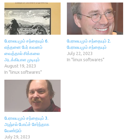
k
(
e
O
s
(
O
w
p
t
O
p
w
e
(
p
e
i
n
O
e
n
n
s
p
n
s
d
i
e
s
i
o
n
n
i
n
w
n
s
n
n
)
e
i
n
e
w
n
பேராலயமும் சந்தையும் 6.
பேராலயமும் சந்தையும் 2.
e
w
w
n
எத்தனை பேர் கவனம்
பேராலயமும் சந்தையும்
w
w
i
e
w
i
n
w
வைத்தால் சிக்கலை
July 22, 2023
i
n
d
w
அடக்கியாள முடியும்
In "linux softwares"
n
d
o
i
d
o
w
n
August 19, 2023
o
w
)
d
In "linux softwares"
w
)
o
)
w
)
பேராலயமும் சந்தையும் 3.
அஞ்சல் போய்ச் சேர்ந்தாக
வேண்டும்
July 29, 2023