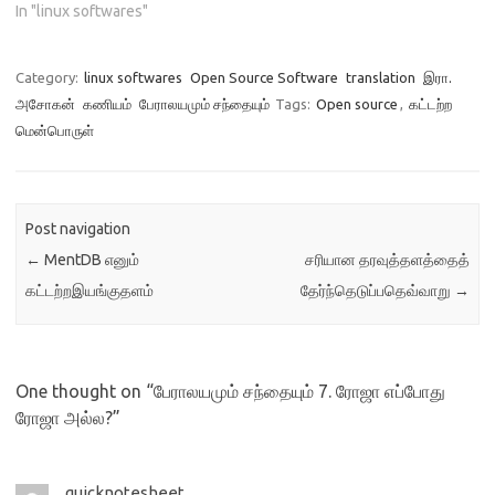
In "linux softwares"
Category:
linux softwares
Open Source Software
translation
இரா.
அசோகன்
கணியம்
பேராலயமும் சந்தையும்
Tags:
Open source
,
கட்டற்ற
மென்பொருள்
Post navigation
←
MentDB எனும்
சரியான தரவுத்தளத்தைத்
கட்டற்றஇயங்குதளம்
தேர்ந்தெடுப்பதெவ்வாறு
→
One thought on “
பேராலயமும் சந்தையும் 7. ரோஜா எப்போது
ரோஜா அல்ல?
”
quicknotesheet