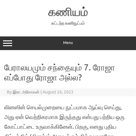
Skip
to
கணியம்
content
கட்டற்ற கணிநுட்பம்
Menu
பேராலயமும் சந்தையும் 7. ரோஜா
எப்போது ரோஜா அல்ல?
By
இரா. அசோகன்
|
August 26, 2023
லினஸின் செயல்முறையை நுட்பமாக ஆய்வு செய்து,
அது ஏன் வெற்றிகரமாக இருந்தது என்பது பற்றிய ஒரு
கோட்பாட்டை உருவாக்கினேன். பிறகு, எனது புதிய