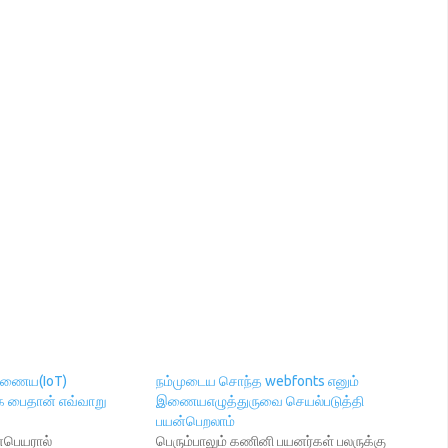
இணைய(IoT)
நம்முடைய சொந்த webfonts எனும்
 பைதான் எவ்வாறு
இணையஎழுத்துருவை செயல்படுத்தி
பயன்பெறலாம்
ானபெயரால்
பெரும்பாலும் கணினி பயனர்கள் பலருக்கு