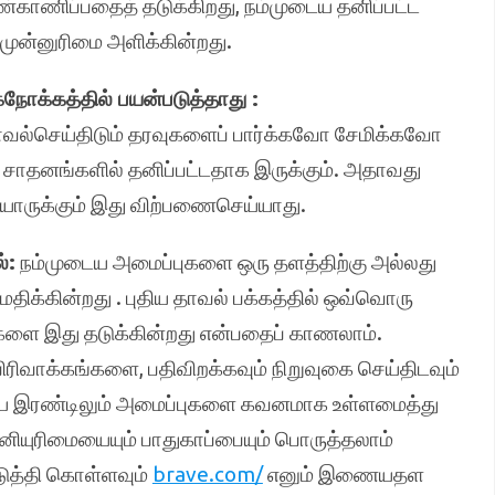
ாணிப்பதைத் தடுக்கிறது, நம்முடைய தனிப்பட்ட
முன்னுரிமை அளிக்கின்றது.
ோக்கத்தில் பயன்படுத்தாது :
செய்திடும் தரவுகளைப் பார்க்கவோ சேமிக்கவோ
ய சாதனங்களில் தனிப்பட்டதாக இருக்கும். அதாவது
 யாருக்கும் இது விற்பணைசெய்யாது.
்:
நம்முடைய அமைப்புகளை ஒரு தளத்திற்கு அல்லது
ிக்கின்றது . புதிய தாவல் பக்கத்தில் ஒவ்வொரு
களை இது தடுக்கின்றது என்பதைப் காணலாம்.
விரிவாக்கங்களை, பதிவிறக்கவும் நிறுவுகை செய்திடவும்
ிய இரண்டிலும் அமைப்புகளை கவனமாக உள்ளமைத்து
னியுரிமையையும் பாதுகாப்பையும் பொருத்தலாம்
டுத்தி கொள்ளவும்
brave.com/
எனும் இணையதள