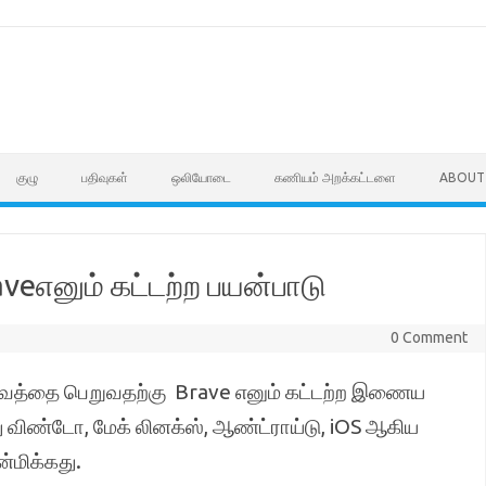
குழு
பதிவுகள்
ஒலியோடை
கணியம் அறக்கட்டளை
ABOUT
eஎனும் கட்டற்ற பயன்பாடு
0 Comment
வத்தை பெறுவதற்கு Brave எனும் கட்டற்ற இணைய
ு விண்டோ, மேக் லினக்ஸ், ஆண்ட்ராய்டு, iOS ஆகிய
்மிக்கது.