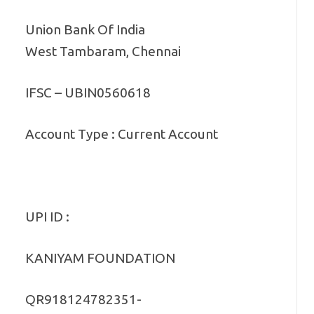
Union Bank Of India
West Tambaram, Chennai
IFSC – UBIN0560618
Account Type : Current Account
UPI ID :
KANIYAM FOUNDATION
QR918124782351-