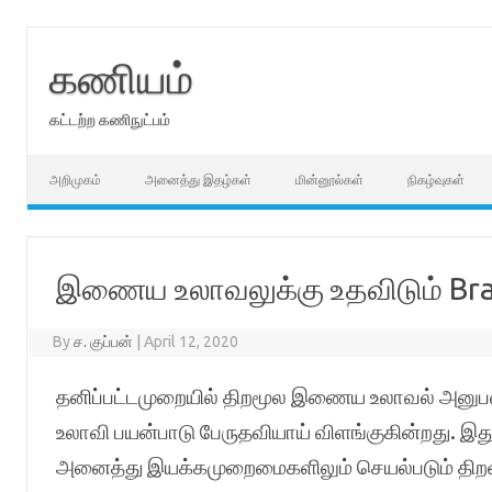
Skip
to
content
கணியம்
கட்டற்ற கணிநுட்பம்
அறிமுகம்
அனைத்து இதழ்கள்
மின்னூல்கள்
நிகழ்வுகள்
இணைய உலாவலுக்கு உதவிடும் Brav
By
ச. குப்பன்
|
April 12, 2020
தனிப்பட்டமுறையில் திறமூல இணைய உலாவல் அனுப
உலாவி பயன்பாடு பேருதவியாய் விளங்குகின்றது. இத
அனைத்து இயக்கமுறைமைகளிலும் செயல்படும் திறன