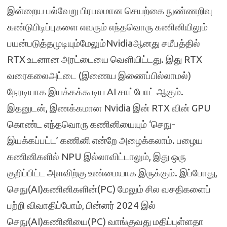
இன்றைய பல்வேறு பிரபலமான செயற்கை நுண்ணறிவு
கண்டுபிடிப்புகளை எவரும் எந்தவொரு கணினியிலும்
பயன்படுத்தமுடியும்மேலும்Nvidiaஆனது சமீபத்தில்
RTX உடனான அரட்டையை வெளியிட்டது. இது RTX
வரைகலைஅட்டை (இணைய இணைப்பில்லாமல்)
நேரடியாக இயக்கக்கூடிய AI சாட்போட் ஆகும்.
இதனுடன், இணக்கமான Nvidia இன் RTX வின் GPU
கொண்ட எந்தவொரு கணினியையும் ‘செநு-
இயக்கப்பட்ட’ கணினி என்றே அழைக்கலாம். பழைய
கணினிகளில் NPU இல்லாவிட்டாலும், இது ஒரு
குறிப்பிட்ட அளவிற்கு உண்மையாக இருக்கும். இப்போது,
செநு(AI)கணினிகளின்(PC) மேலும் சில வசதிகளைப்
பற்றி விவாதிப்போம், பின்னர் 2024 இல்
செநு(AI)கணினியை(PC) வாங்குவது மதிப்புள்ளதா