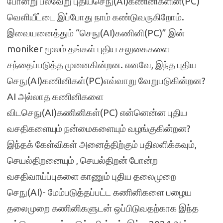
போன்று பல்வேறு புதியசெநு(AI)கணினிகளின்(PC)
வெளியீட்டை இப்போது நாம் கண்டுவருகிறோம்.
இவையனைத்தும் “செநு(AI)கணினி(PC)” இன்
moniker மூலம் தங்கள் புதிய சலுகைகளை
சந்தைப்படுத்த முனைகின்றன. எனவே, இந்த புதிய
செநு(AI)கணினிகள்(PC)எவ்வாறு வேறுபடுகின்றன?
AI அல்லாத கணினிகளை
விடசெநு(AI)கணினிகள்(PC) என்னென்ன புதிய
வசதிகளையும் நன்மைகளையும் வழங்குகின்றன?
இந்தக் கேள்விகள் அனைத்திற்கும் பதிலளிக்கவும்,
செயல்திறனையும் , செயல்திறன் போன்ற
வசதிவாய்ப்புகளை காணும் புதிய தலைமுறை
செநு(AI)- மேம்படுத்தப்பட்ட கணினிகளை பழைய
தலைமுறை கணினிகளுடன் ஒப்பிடுவதற்காக இந்த