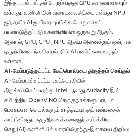
இந்த பயன்பாட்டின் பெரும் பகுதி GPU காரணமாகவும்
உள்ளது. கணினியின் வரைகலைஅட்டை என்பது NPU
ஐத் தவிர AI ஐ விரைவுபடுத்த பொதுவாகப்
பயன்படுத்தப்படும் கணினியின் ஒருகூறு ஆகும்.
ஆனால், GPU, CPU , NPU ஆகிய அனைத்தும் ஒன்றாக
ஒருங்கிணைந்த செயல்படும் AI பணிச்சுமைகளும்
உள்ளன.
AI-மேம்படுத்தப்பட்ட கேட்பொலியை திருத்தம் செய்தல்
AI-மேம்படுத்தப்பட்ட கேட்பொலியில்
திருத்தம்செய்வதற்கு, Intel ஆனது Audacity இன்
சமீபத்திய OpenVINO செருகுநிரல்களுடன், பல
மோசமான செயல்களும் சாத்தியமாகும் என்பதைக்
காட்டுகிறது. , ஒரு இசைக்கலைஞர் சமீபத்திய
செநு(AI) கணினியில் உரையிலிருந்து-இசையை திறம்பட