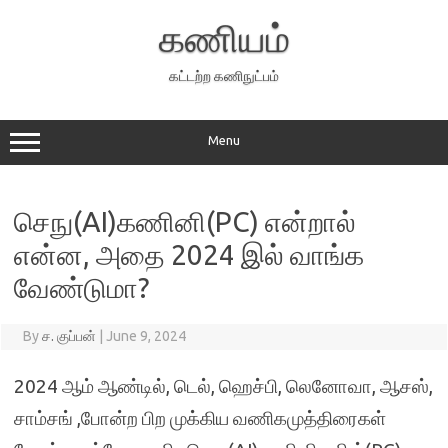
Skip
to
கணியம்
content
கட்டற்ற கணிநுட்பம்
Menu
செநு(AI)கணினி(PC) என்றால்
என்ன, அதை 2024 இல் வாங்க
வேண்டுமா?
By
ச. குப்பன்
|
June 9, 2024
2024 ஆம் ஆண்டில், டெல், ஹெச்பி, லெனோவா, ஆசஸ்,
சாம்சங் ,போன்ற பிற முக்கிய வணிகமுத்திரைகள்