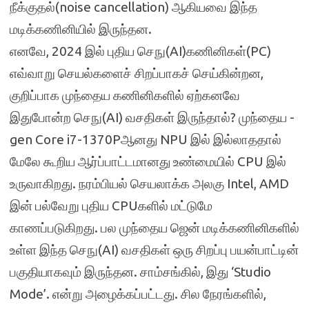
நீக்குதல்(noise cancellation) ஆகியவை இந்த
மடிக்கணினியில் இருந்தன.
எனவே, 2024 இல் புதிய செநு(AI)கணினிகள்(PC)
எவ்வாறு செயல்களைச் சிறப்பாகச் செய்கின்றன,
குறிப்பாக முந்தைய கணினிகளில் ஏற்கனவே
இதுபோன்ற செநு(AI) வசதிகள் இருந்தால்? முந்தைய -
gen Core i7-1370Pஆனது NPU இல் இல்லாததால்
மேலே கூறிய ஆர்ப்பாட்டமானது உண்மையில் CPU இல்
உருவாகிறது. நரம்பியல் செயலாக்க அலகு Intel, AMD
இன் பல்வேறு புதிய CPUகளில் மட்டுமே
காணப்படுகிறது. பல முந்தைய ஜென் மடிக்கணினிகளில்
உள்ள இந்த செநு(AI) வசதிகள் ஒரு சிறப்பு பயன்பாட்டின்
பகுதியாகவும் இருந்தன. சாம்சங்கில், இது ‘Studio
Mode’. என்று அழைக்கப்பட்டது. சில நேரங்களில்,