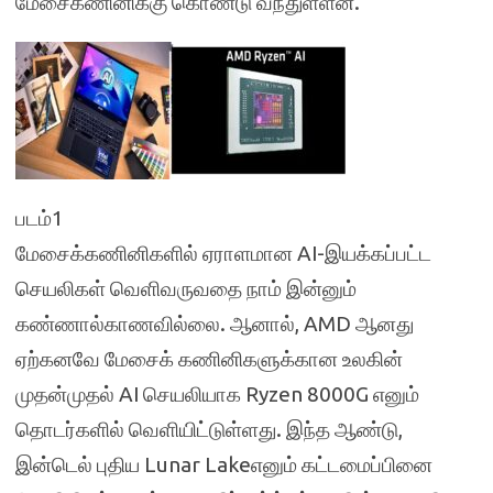
மேசைகணினிக்கு கொண்டு வந்துள்ளன.
படம்1
மேசைக்கணினிகளில் ஏராளமான AI-இயக்கப்பட்ட
செயலிகள் வெளிவருவதை நாம் இன்னும்
கண்ணால்காணவில்லை. ஆனால், AMD ஆனது
ஏற்கனவே மேசைக் கணினிகளுக்கான உலகின்
முதன்முதல் AI செயலியாக Ryzen 8000G எனும்
தொடர்களில் வெளியிட்டுள்ளது. இந்த ஆண்டு,
இன்டெல் புதிய Lunar Lakeஎனும் கட்டமைப்பினை