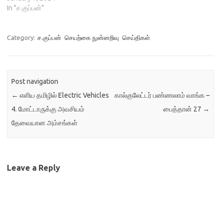
முன்னுரிமையாக இருக்கும்
உருவாக்கஎதிரி
In "ச.குப்பன்"
எனக்கூறுகின்றார். அடுத்த…
வலைபின்னல்கள் (generative
adversarial networks (GANs))
ஆனவை செயற்கை
Category:
ச.குப்பன்
செயற்கை நுன்னறிவு
செய்திகள்
நுண்ணறிவு துறையில்,
புதியதொரு கண்டுபிடிப்பாக
படைப்பாற்றலில் புரட்சியை
ஏற்படுத்துகின்ற
Post navigation
சாத்தியக்கூறுகளுடன் தனித்து
நிற்கின்றன: . இந்த…
←
எளிய தமிழில் Electric Vehicles
கால்குலேட்டர் பண்ணலாம் வாங்க –
4. மோட்டாருக்கு அவசியம்
பைத்தான் 27
→
தேவையான அம்சங்கள்
Leave a Reply