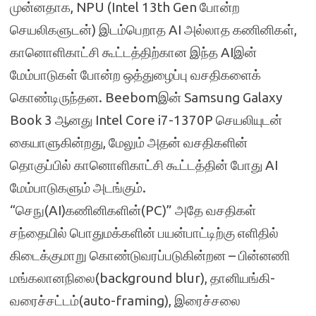
முன்னதாக, NPU (Intel 13th Gen போன்ற
செயலிகளுடன்) இடம்பெறாத AI அல்லாத கணினிகள்,
கானொளிகாட்சி கூட்டத்திற்கான இந்த AIஇன்
மேம்பாடுகள் போன்ற ஒத்துழைப்பு வசதிகளைக்
கொண்டிருந்தன. Beebomஇன் Samsung Galaxy
Book 3 ஆனது Intel Core i7-1370P செயலியுடன்
கையாளுகின்றது, மேலும் அதன் வசதிகளின்
தொகுப்பில் கானொளிகாட்சி கூட்டத்தின் போது AI
மேம்பாடுகளும் அடங்கும்.
“செநு(AI)கணினிகளின்(PC)” அதே வசதிகள்
சந்தையில் பொதுமக்களின் பயன்பாட்டிற்கு எளிதில்
கிடைக்குமாறு கொண்டுவரப்படுகின்றன – பின்னணி
மங்கலானநிலை(background blur), தானியங்கி-
வரைச்சட்டம்(auto-framing), இரைச்சலை