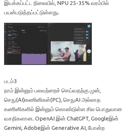
இயக்கப்பட்ட நிலையில், NPU 25-35% வரம்பில்
பயன்படுத்தப்பட்டுள்ளது.
படம்3
நாம் இன்னும் பலவற்றைச் செய்வதற்கு முன்,
செநு(AI)கணினிகள்(PC), செநுAI அல்லாத
கணினிகளில் இன்னும் கொண்டுள்ள சில பொதுவான
வசதிகளான. OpenAI இன் ChatGPT, Googleஇன்
Gemini, Adobeஇன் Generative AI, போன்ற