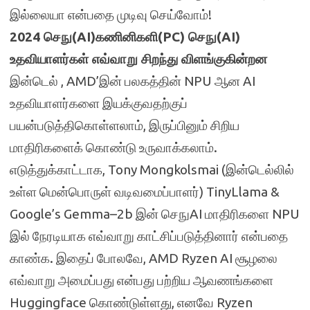
இல்லையா என்பதை முடிவு செய்வோம்!
2024 செநு(AI)கணினிகளி(PC) செநு(AI)
உதவியாளர்கள் எவ்வாறு சிறந்து விளங்குகின்றன
இன்டெல் , AMD’இன் பலகத்தின் NPU ஆன AI
உதவியாளர்களை இயக்குவதற்குப்
பயன்படுத்திகொள்ளலாம், இருப்பினும் சிறிய
மாதிரிகளைக் கொண்டு உருவாக்கலாம்.
எடுத்துக்காட்டாக, Tony Mongkolsmai (இன்டெல்லில்
உள்ள மென்பொருள் வடிவமைப்பாளர்) TinyLlama &
Google’s Gemma–2b இன் செநுAI மாதிரிகளை NPU
இல் நேரடியாக எவ்வாறு காட்சிப்படுத்தினார் என்பதை
காண்க. இதைப் போலவே, AMD Ryzen AI சூழலை
எவ்வாறு அமைப்பது என்பது பற்றிய ஆவணங்களை
Huggingface கொண்டுள்ளது, எனவே Ryzen