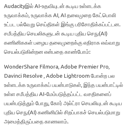
Audacityஇல் AI-உதவியுடன் கூடிய உள்ளடக்க
உருவாக்கம், உருவாக்க AI, AI தலைமுறை கேட்பொலி
உட்பட பல்வேறு செய்திகள் இங்கு பரிசோதிக்கப்பட்டன.
சமீபத்திய செயலிகளுடன் கூடிய புதிய செநு(AI)
கணினிககள் பழைய தலைமுறைக்கு எதிராக எவ்வாறு
செயல்படுகின்றன என்பதை காண்போம்:
WonderShare Filmora, Adobe Premier Pro,
Davinci Resolve , Adobe Lightroom போன்ற பல
உள்ளடக்க உருவாக்கப் பயன்பாடுகள், இந்த பயன்பாட்டில்
உள்ள சமீபத்திய AI-மேம்படுத்தப்பட்ட வசதிகளைப்
பயன்படுத்தும் போது, கோர் அல்ட்ரா செயலியுடன் கூடிய
புதிய செநு(AI) கணினியில் சிறப்பாகச் செயல்படுமாறு
அமைத்திருப்பதை காணலாம்.