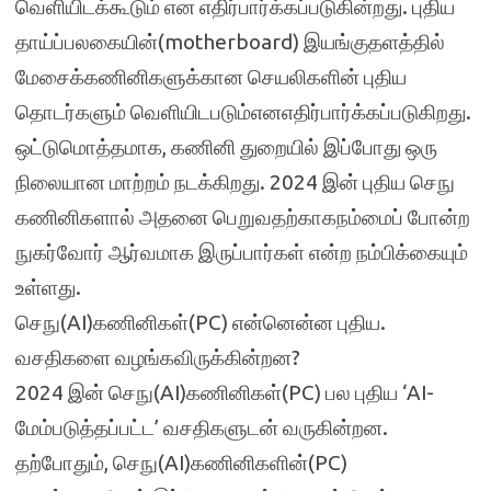
வெளியிடக்கூடும் என எதிர்பார்க்கப்படுகின்றது. புதிய
தாய்ப்பலகையின்(motherboard) இயங்குதளத்தில்
மேசைக்கணினிகளுக்கான செயலிகளின் புதிய
தொடர்களும் வெளியிடபடும்எனஎதிர்பார்க்கப்படுகிறது.
ஒட்டுமொத்தமாக, கணினி துறையில் இப்போது ஒரு
நிலையான மாற்றம் நடக்கிறது. 2024 இன் புதிய செநு
கணினிகளால் அதனை பெறுவதற்காகநம்மைப் போன்ற
நுகர்வோர் ஆர்வமாக இருப்பார்கள் என்ற நம்பிக்கையும்
உள்ளது.
செநு(AI)கணினிகள்(PC) என்னென்ன புதிய.
வசதிகளை வழங்கவிருக்கின்றன?
2024 இன் செநு(AI)கணினிகள்(PC) பல புதிய ‘AI-
மேம்படுத்தப்பட்ட’ வசதிகளுடன் வருகின்றன.
தற்போதும், செநு(AI)கணினிகளின்(PC)