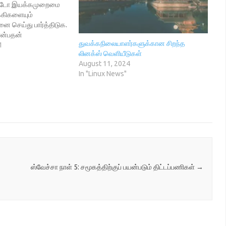
விண்டோ இயக்கமுறைமை
்கிகளையும்
 செய்து பார்த்திடுக.
என்பதன்
துவக்கநிலையாளர்களுக்கான சிறந்த
ம்! உலகளாவிய
1
லினக்ஸ் வெளியீடுகள்
தியாக இருப்பது, போல,
August 11, 2024
ிப்பட்ட திறன்களை
In "Linux News"
லைக்கு உயர்த்த இந்த
கின்றது.
ம் விண்டோ
உள்ளமைப்புகளையும்
ால், ஒரு சிறந்த
ச்சினையைக்
ஸ்வேச்சா நாள் 5: சமூகத்திற்குப் பயன்படும் திட்டப்பணிகள்
→