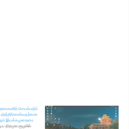
மைகளில் செயவ்படும்
படுத்திகொள்வதற்காக
எனும் இயக்கமுறைமை
டிய திறமூல சூழலில்