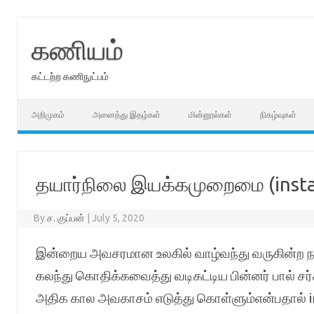
Skip
to
content
கணியம்
கட்டற்ற கணிநுட்பம்
அறிமுகம்
அனைத்து இதழ்கள்
மின்னூல்கள்
நிகழ்வுகள்
தயார்நிலை இயக்கமுறைமை (insta
By
ச. குப்பன்
|
July 5, 2020
இன்றைய அவசரமான உலகில் வாழ்வந்து வருகின்ற நா
கலந்து கொதிக்கவைத்து வடிகட்டிய பின்னர் பால் சர
அதிக கால அவகாசம் எடுத்து கொள்ளும்என்பதால் ins