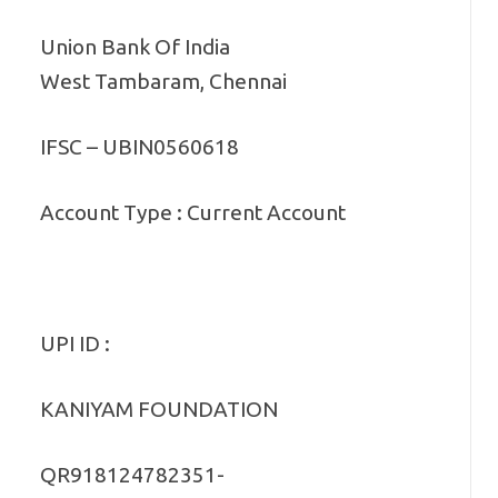
Union Bank Of India
West Tambaram, Chennai
IFSC – UBIN0560618
Account Type : Current Account
UPI ID :
KANIYAM FOUNDATION
QR918124782351-