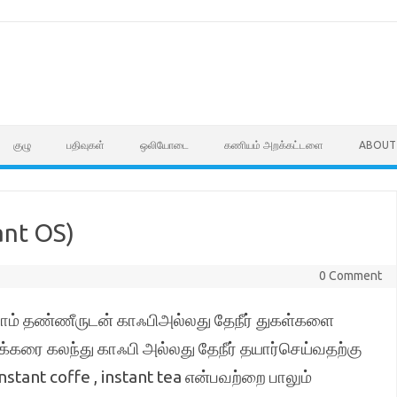
குழு
பதிவுகள்
ஒலியோடை
கணியம் அறக்கட்டளை
ABOUT
nt OS)
0 Comment
ம் தண்ணீருடன் காஃபிஅல்லது தேநீர் துகள்களை
்க்கரை கலந்து காஃபி அல்லது தேநீர் தயார்செய்வதற்கு
tant coffe , instant tea என்பவற்றை பாலும்