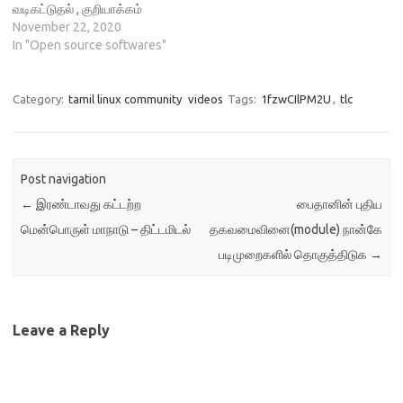
வடிகட்டுதல் , குறியாக்கம்
செய்தல் ஆகிய பணிகளுக்காக
November 22, 2020
வடிவமைக்கப் பட்டுள்ளது. இது
In "Open source softwares"
AVI, DVD ஆகியவற்றிற்கு
இணக்கமான MPEG
கோப்புகளையும், MP4 , ASF
Category:
tamil linux community
videos
Tags:
1fzwCIlPM2U
,
tlc
உள்ளிட்ட பல்வேறுவகையான
கோப்புகளையும்
ஆதரிக்கின்றது.
இதன்வாயிலாக
Post navigation
செயல்திட்டங்கள், பணி வரிசை ,
←
இரண்டாவது கட்டற்ற
பைதானின் புதிய
சக்திவாய்ந்த உரைநிரல்
திறன்களைப் பயன்படுத்தி
மென்பொருள் மாநாடு – திட்டமிடல்
தகவமைவினை(module) நான்கே
நம்முடைய பணிகளை
படிமுறைகளில் தொகுத்திடுக
→
தானியக்கமாக்கலாம். இது குனு
GPL உரிமத்தின்…
Leave a Reply