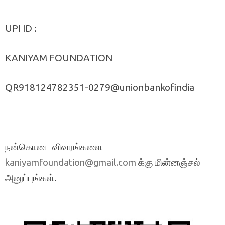
UPI ID :
KANIYAM FOUNDATION
QR918124782351-0279@unionbankofindia
நன்கொடை விவரங்களை
க்கு மின்னஞ்சல்
kaniyamfoundation@gmail.com
அனுப்புங்கள்.