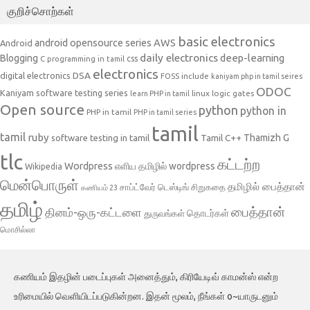
குறிச்சொற்கள்
basic electronics
AWS
android opensource series
Android
daily electronics
deep-learning
Blogging
css
C programming in tamil
electronics
DSA
digital electronics
include
FOSS
kaniyam php in tamil seires
ODOC
Kaniyam software testing series
linux
logic gates
learn PHP in tamil
Open source
python
python in
PHP in tamil
PHP in tamil series
tamil
tamil
ruby
Tamil C++
Thamizh G
software testing in tamil
tlc
கட்டற்ற
Wordpress
எளிய தமிழில் wordpress
Wikipedia
மென்பொருள்
தமிழில் பைத்தான்
சாப்ட்வேர் டெஸ்டிங்
சிறுகதை
கணியம் 23
தமிழ்
பைத்தான்
தினம்-ஒரு-கட்டளை
தொடர்கள்
துருவங்கள்
மொசில்லா
கணியம் இதழின் படைப்புகள் அனைத்தும், கிரியேடிவ் காமன்ஸ் என்ற
உரிமையில் வெளியிடப்படுகின்றன. இதன் மூலம், நீங்கள் o~யாருடனும்