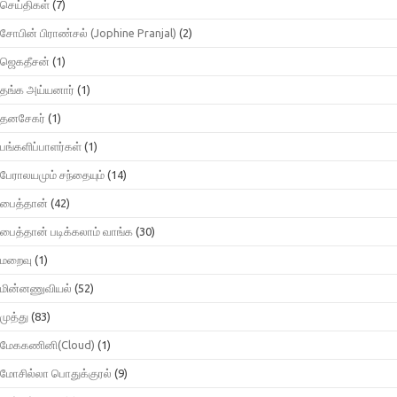
செய்திகள்
(7)
சோபின் பிராண்சல் (Jophine Pranjal)
(2)
ஜெகதீசன்
(1)
தங்க அய்யனார்
(1)
தனசேகர்
(1)
பங்களிப்பாளர்கள்
(1)
பேராலயமும் சந்தையும்
(14)
பைத்தான்
(42)
பைத்தான் படிக்கலாம் வாங்க
(30)
மறைவு
(1)
மின்னணுவியல்
(52)
முத்து
(83)
மேககணினி(Cloud)
(1)
மோசில்லா பொதுக்குரல்
(9)