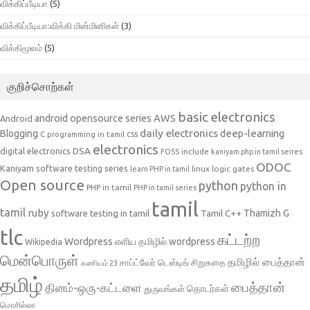
விக்கிப்பீடியா
(5)
விக்கிப்பீடியா:விக்கி மின்மினிகள்
(3)
விக்கிமூலம்
(5)
குறிச்சொற்கள்
basic electronics
AWS
android opensource series
Android
daily electronics
deep-learning
Blogging
css
C programming in tamil
electronics
DSA
digital electronics
include
FOSS
kaniyam php in tamil seires
ODOC
Kaniyam software testing series
linux
logic gates
learn PHP in tamil
Open source
python
python in
PHP in tamil
PHP in tamil series
tamil
tamil
ruby
Tamil C++
Thamizh G
software testing in tamil
tlc
கட்டற்ற
Wordpress
எளிய தமிழில் wordpress
Wikipedia
மென்பொருள்
தமிழில் பைத்தான்
சாப்ட்வேர் டெஸ்டிங்
சிறுகதை
கணியம் 23
தமிழ்
பைத்தான்
தினம்-ஒரு-கட்டளை
தொடர்கள்
துருவங்கள்
மொசில்லா