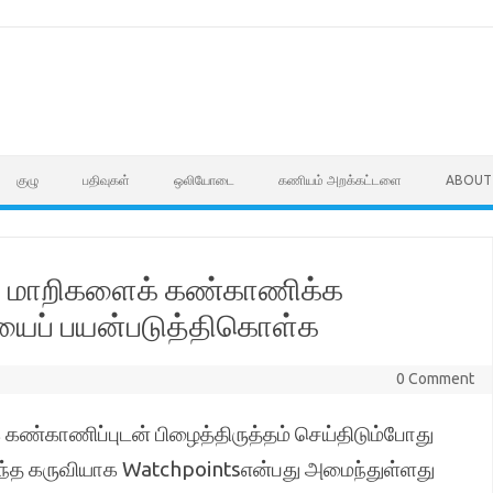
குழு
பதிவுகள்
ஒலியோடை
கணியம் அறக்கட்டளை
ABOUT
் மாறிகளைக் கண்காணிக்க
ியைப் பயன்படுத்திகொள்க
0 Comment
ண்காணிப்புடன் பிழைத்திருத்தம் செய்திடும்போது
்ந்த கருவியாக Watchpointsஎன்பது அமைந்துள்ளது