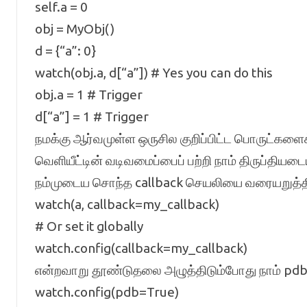
self.a = 0
obj = MyObj()
d = {“a”: 0}
watch(obj.a, d[“a”]) # Yes you can do this
obj.a = 1 # Trigger
d[“a”] = 1 # Trigger
நமக்கு ஆர்வமுள்ள ஒருசில குறிப்பிட்ட பொருட்களைக
வெளியீட்டின் வடிவமைப்பைப் பற்றி நாம் திருப்திய
நம்முடைய சொந்த callback செயலியை வரையறுத்த
watch(a, callback=my_callback)
# Or set it globally
watch.config(callback=my_callback)
என்றவாறு தூண்டுதலை அழுத்திடும்போது நாம் pd
watch.config(pdb=True)