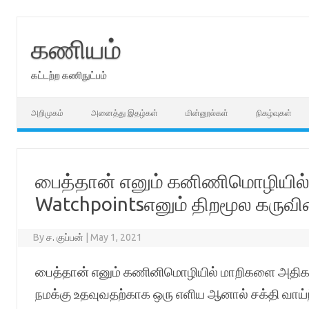
Skip
to
content
கணியம்
கட்டற்ற கணிநுட்பம்
அறிமுகம்
அனைத்து இதழ்கள்
மின்னூல்கள்
நிகழ்வுகள்
பைத்தான் எனும் கனிணிமொழியில
Watchpointsஎனும் திறமூல கருவ
By
ச. குப்பன்
|
May 1, 2021
பைத்தான் எனும் கணினிமொழியில் மாறிகளை அதிக க
நமக்கு உதவுவதற்காக ஒரு எளிய ஆனால் சக்தி வாய