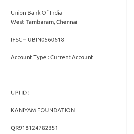
Union Bank Of India
West Tambaram, Chennai
IFSC – UBIN0560618
Account Type : Current Account
UPI ID :
KANIYAM FOUNDATION
QR918124782351-