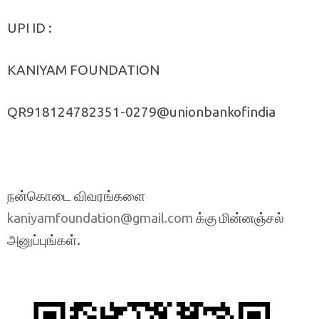
UPI ID :
KANIYAM FOUNDATION
QR918124782351-0279@unionbankofindia
நன்கொடை விவரங்களை
க்கு மின்னஞ்சல்
kaniyamfoundation@gmail.com
அனுப்புங்கள்.