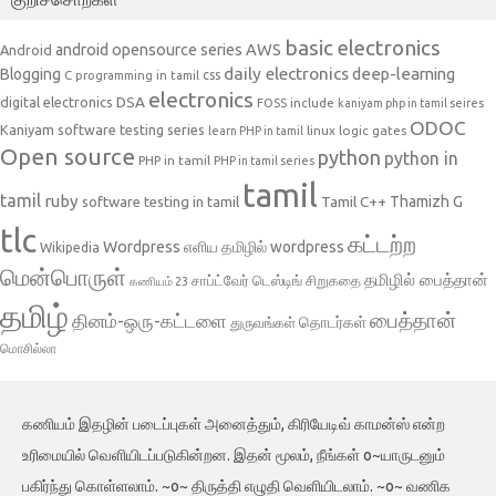
basic electronics
AWS
android opensource series
Android
daily electronics
deep-learning
Blogging
css
C programming in tamil
electronics
DSA
digital electronics
include
FOSS
kaniyam php in tamil seires
ODOC
Kaniyam software testing series
linux
logic gates
learn PHP in tamil
Open source
python
python in
PHP in tamil
PHP in tamil series
tamil
tamil
ruby
Tamil C++
Thamizh G
software testing in tamil
tlc
கட்டற்ற
Wordpress
எளிய தமிழில் wordpress
Wikipedia
மென்பொருள்
தமிழில் பைத்தான்
சாப்ட்வேர் டெஸ்டிங்
சிறுகதை
கணியம் 23
தமிழ்
பைத்தான்
தினம்-ஒரு-கட்டளை
தொடர்கள்
துருவங்கள்
மொசில்லா
கணியம் இதழின் படைப்புகள் அனைத்தும், கிரியேடிவ் காமன்ஸ் என்ற
உரிமையில் வெளியிடப்படுகின்றன. இதன் மூலம், நீங்கள் o~யாருடனும்
பகிர்ந்து கொள்ளலாம். ~o~ திருத்தி எழுதி வெளியிடலாம். ~o~ வணிக