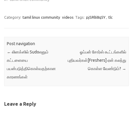
Category:
tamil linux community
videos
Tags:
pjSRlIi8q5Y
,
tlc
Post navigation
←
லினக்ஸில் Sudoஎனும்
ஓப்பன் சோர்ஸ் கூட்டங்களில்
கட்டளையை
புதியவர்கள்[Freshers] ஏன் கலந்து
பயன்படுத்திகொள்வதற்கான
கொள்ள வேண்டும்?
→
காரணங்கள்
Leave a Reply