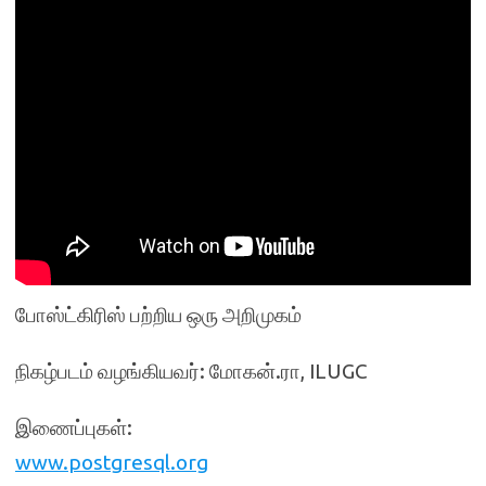
போஸ்ட்கிரிஸ் பற்றிய ஒரு அறிமுகம்
நிகழ்படம் வழங்கியவர்: மோகன்.ரா, ILUGC
இணைப்புகள்:
www.postgresql.org