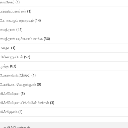
தனசேகர்
(1)
பங்களிப்பாளர்கள்
(1)
பேராலயமும் சந்தையும்
(14)
பைத்தான்
(42)
பைத்தான் படிக்கலாம் வாங்க
(30)
மறைவு
(1)
மின்னணுவியல்
(52)
முத்து
(83)
மேககணினி(Cloud)
(1)
மோசில்லா பொதுக்குரல்
(9)
விக்கிப்பீடியா
(5)
விக்கிப்பீடியா:விக்கி மின்மினிகள்
(3)
விக்கிமூலம்
(5)
குறிச்சொற்கள்