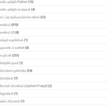
எளிய தமிழில் Python
(15)
எளிய தமிழில் பைத்தான்
(4)
கட்டற்ற ஆன்டிராய்டு செயலிகள்
(22)
கணியம்
(970)
கணியம் 23
(8)
கற்கும் கருவியியல்
(1)
குவாண்டம் கணினி
(6)
ச.குப்பன்
(255)
செந்தில் குமார்
(1)
செயற்கை நுன்னறிவு
(54)
செய்திகள்
(7)
சோபின் பிராண்சல் (Jophine Pranjal)
(2)
ஜெகதீசன்
(1)
தங்க அய்யனார்
(1)