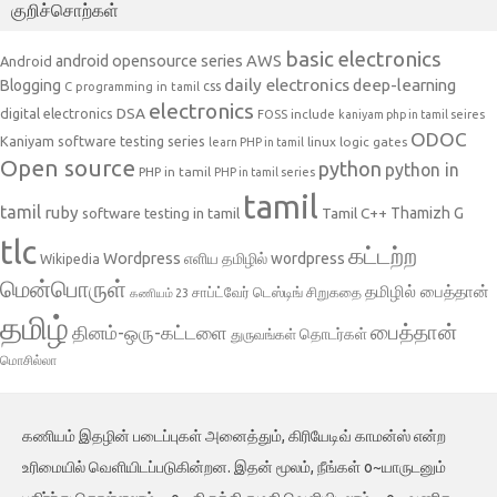
குறிச்சொற்கள்
basic electronics
AWS
android opensource series
Android
daily electronics
deep-learning
Blogging
css
C programming in tamil
electronics
DSA
digital electronics
include
FOSS
kaniyam php in tamil seires
ODOC
Kaniyam software testing series
linux
logic gates
learn PHP in tamil
Open source
python
python in
PHP in tamil
PHP in tamil series
tamil
tamil
ruby
Tamil C++
Thamizh G
software testing in tamil
tlc
கட்டற்ற
Wordpress
எளிய தமிழில் wordpress
Wikipedia
மென்பொருள்
தமிழில் பைத்தான்
சாப்ட்வேர் டெஸ்டிங்
சிறுகதை
கணியம் 23
தமிழ்
பைத்தான்
தினம்-ஒரு-கட்டளை
தொடர்கள்
துருவங்கள்
மொசில்லா
கணியம் இதழின் படைப்புகள் அனைத்தும், கிரியேடிவ் காமன்ஸ் என்ற
உரிமையில் வெளியிடப்படுகின்றன. இதன் மூலம், நீங்கள் o~யாருடனும்