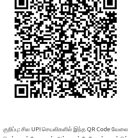
குறிப்பு: சில UPI செயலிகளில் இந்த QR Code வேலை