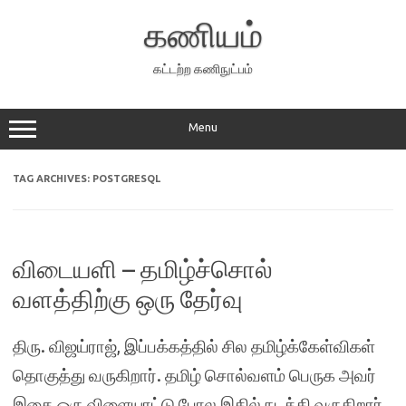
Skip
to
கணியம்
content
கட்டற்ற கணிநுட்பம்
Menu
TAG ARCHIVES:
POSTGRESQL
விடையளி – தமிழ்ச்சொல்
வளத்திற்கு ஒரு தேர்வு
திரு. விஜய்ராஜ், இப்பக்கத்தில் சில தமிழ்க்கேள்விகள்
தொகுத்து வருகிறார். தமிழ் சொல்வளம் பெருக அவர்
இதை ஒரு விளையாட்டு போல இதில் நடத்தி வருகிறார்.