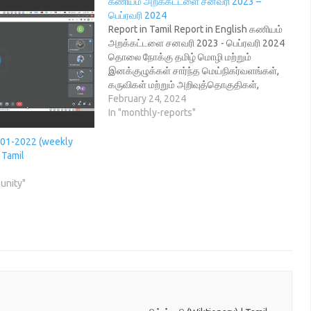
கணியம் அறக்கட்டளை சனவரி 2023 –
பெப்ரவரி 2024
Report in Tamil Report in English கணியம்
அறக்கட்டளை சனவரி 2023 - பெப்ரவரி 2024
தொலை நோக்கு தமிழ் மொழி மற்றும்
இனக்குழுக்கள் சார்ந்த மெய்நிகர்வளங்கள்,
கருவிகள் மற்றும் அறிவுத்தொகுதிகள்,
அனைவருக்கும் கட்டற்ற அணுக்கத்தில்
February 24, 2024
கிடைக்கும் சூழல் பணி இலக்கு அறிவியல்
In "monthly-reports"
மற்றும் சமூகப் பொருளாதார வளர்ச்சிக்கு
ஒப்ப, தமிழ் மொழியின் பயன்பாடு வளர்வதை
3-01-2022 (weekly
உறுதிப்படுத்துவதும், அனைத்து அறிவுத்
 Tamil
தொகுதிகளும், வளங்களும் கட்டற்ற
அணுக்கத்தில் அனைவருக்கும்
munity"
கிடைக்கச்செய்தலும்.…