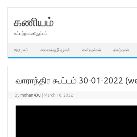
Skip
to
content
கணியம்
கட்டற்ற கணிநுட்பம்
அறிமுகம்
அனைத்து இதழ்கள்
மின்னூல்கள்
நிகழ்வுகள்
வாராந்திர கூட்டம் 30-01-2022 (w
By
mohan43u
|
March 16, 2022