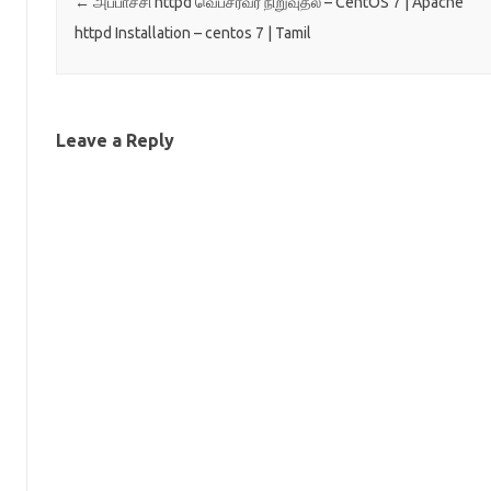
←
அப்பாச்சி httpd வெப்சர்வர் நிறுவுதல் – CentOS 7 | Apache
httpd Installation – centos 7 | Tamil
Leave a Reply