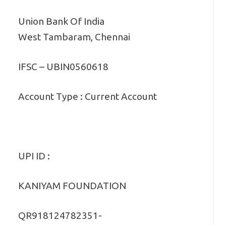
Union Bank Of India
West Tambaram, Chennai
IFSC – UBIN0560618
Account Type : Current Account
UPI ID :
KANIYAM FOUNDATION
QR918124782351-