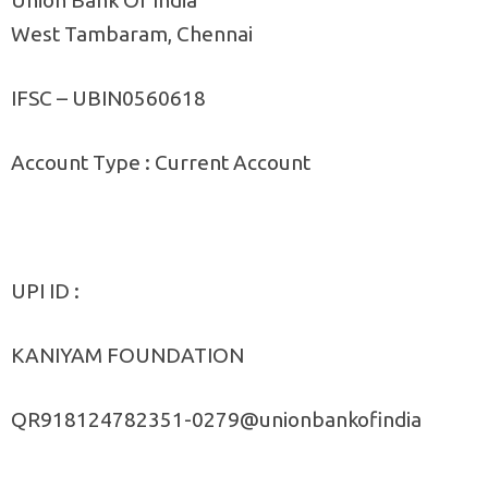
West Tambaram, Chennai
IFSC – UBIN0560618
Account Type : Current Account
UPI ID :
KANIYAM FOUNDATION
QR918124782351-0279@unionbankofindia