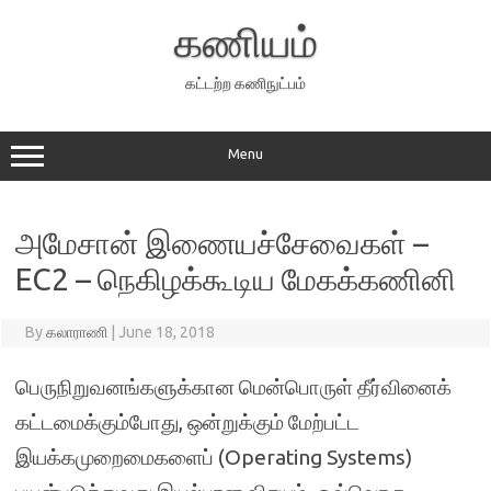
Skip
to
கணியம்
content
கட்டற்ற கணிநுட்பம்
Menu
அமேசான் இணையச்சேவைகள் –
EC2 – நெகிழக்கூடிய மேகக்கணினி
By
கலாராணி
|
June 18, 2018
பெருநிறுவனங்களுக்கான மென்பொருள் தீர்வினைக்
கட்டமைக்கும்போது, ஒன்றுக்கும் மேற்பட்ட
இயக்கமுறைமைகளைப் (Operating Systems)