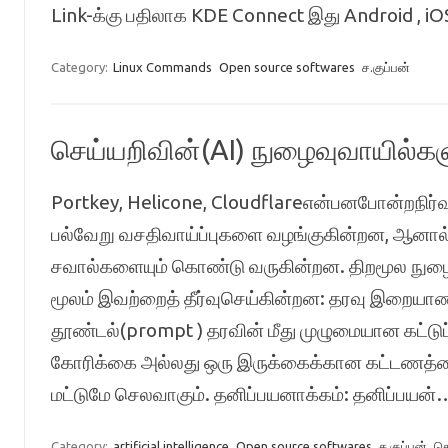
Link-க்கு பதிலாக KDE Connect இது Android , 
Category:
Linux Commands
Open source softwares
ச.குப்பன்
செய்யறிவின்(AI) நுழைவுவாயில்கள
Portkey, Helicone, Cloudflareஎன்பனபோன்றநிர்வக
பல்வேறு வசதிவாய்ப்புகளை வழங்குகின்றன, ஆ
சவால்களையும் கொண்டு வருகின்றன. திறமூல நுழைவ
மூலம் இவற்றைத் தீர்வுசெய்கின்றன: தரவு இறையா
தூண்டல்(prompt ) தரவின் மீது முழுமையான கட்டு
கோரிக்கை அல்லது ஒரு இருக்கைக்கான கட்டணத்தை 
மட்டுமே செலவாகும். தனிப்பயனாக்கம்: தனிப்பயன
Category:
artificial intelligence
Open source softwares
ச.குப்பன்
செ