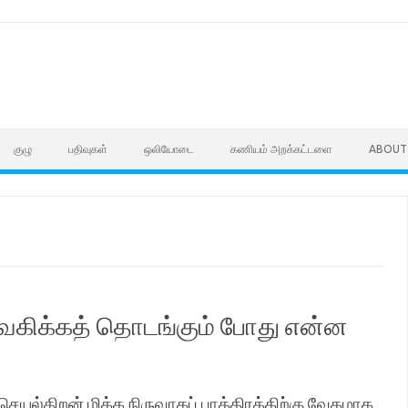
குழு
பதிவுகள்
ஒலியோடை
கணியம் அறக்கட்டளை
ABOUT
வகிக்கத் தொடங்கும் போது என்ன
 செயல்திறன் மிக்க நிருவாகப் பாத்திரத்திற்கு வேகமாக