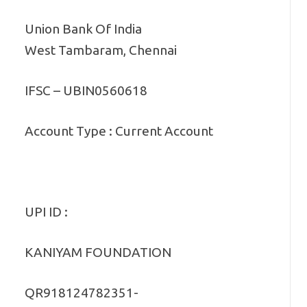
Union Bank Of India
West Tambaram, Chennai
IFSC – UBIN0560618
Account Type : Current Account
UPI ID :
KANIYAM FOUNDATION
QR918124782351-