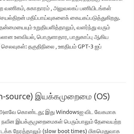
லறை வணிகம், சுகாதாரம் , அலுவலகப் பணியிடங்கள்
யல்திறன் மதிப்பாய்வுகளைக் கையகப்படுத்துகிறது.
ன்மையையும் உறுதியளித்தாலும், வளர்ந்து வரும்
க்கலான உளவியல், பொருளாதார, பாதுகாப்பு ஆகிய
 செலவுகள்: தகுதிநிலை , ஊதியம் GPT-3 ஐப்
open-source) இயக்கமுறைமை (OS)
B அளவே கொண்டது; இது Windowsஐ விட வேகமாக
 நவீன இயக்குமுறைமைகள் பெரும்பாலும் தேவையற்ற
க்க நேரத்தாலும் (slow boot times) மிகமெதுவாக