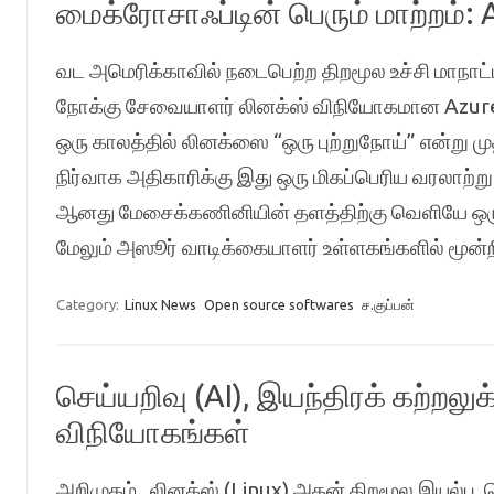
மைக்ரோசாஃப்டின் பெரும் மாற்றம்: 
வட அமெரிக்காவில் நடைபெற்ற திறமூல உச்சி மாநாட
நோக்கு சேவையாளர் லினக்ஸ் விநியோகமான Azure
ஒரு காலத்தில் லினக்ஸை “ஒரு புற்றுநோய்” என்று 
நிர்வாக அதிகாரிக்கு இது ஒரு மிகப்பெரிய வரலாற்று
ஆனது மேசைக்கணினியின் தளத்திற்கு வெளியே ஒரு
மேலும் அஸூர் வாடிக்கையாளர் உள்ளகங்களில் மூன
Category:
Linux News
Open source softwares
ச.குப்பன்
செய்யறிவு (AI), இயந்திரக் கற்றலு
விநியோகங்கள்
அறிமுகம் லினக்ஸ் (Linux) அதன் திறமூல இயல்பு, ந