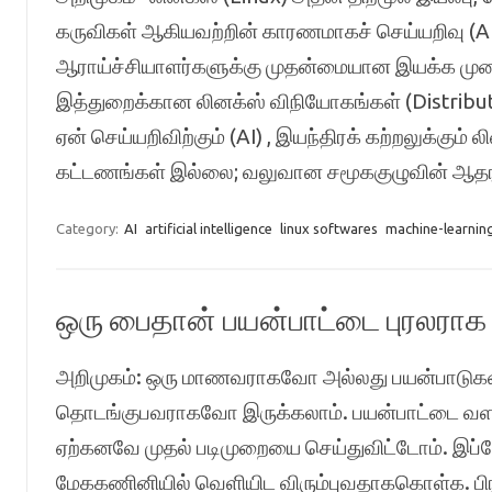
கருவிகள் ஆகியவற்றின் காரணமாகச் செய்யறிவு (AI)
ஆராய்ச்சியாளர்களுக்கு முதன்மையான இயக்க மு
இத்துறைக்கான லினக்ஸ் விநியோகங்கள் (Distributio
ஏன் செய்யறிவிற்கும் (AI) , இயந்திரக் கற்றலுக்கும
கட்டணங்கள் இல்லை; வலுவான சமூககுழுவின் ஆ
Category:
AI
artificial intelligence
linux softwares
machine-learnin
ஒரு பைதான் பயன்பாட்டை புரலரா
அறிமுகம்: ஒரு மாணவராகவோ அல்லது பயன்பாடுகளை 
தொடங்குபவராகவோ இருக்கலாம். பயன்பாட்டை வளா
ஏற்கனவே முதல் படிமுறையை செய்துவிட்டோம். இப்
மேககணினியில் வெளியிட விரும்புவதாககொள்க. பி