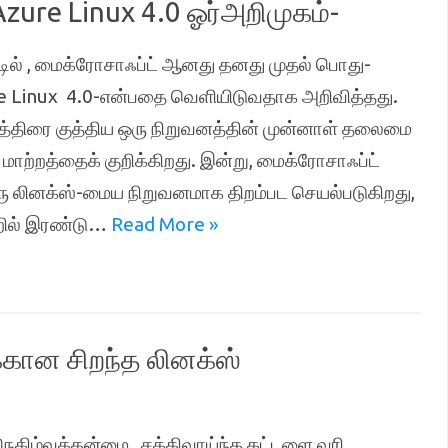
Azure Linux 4.0 ஓர்அறிமுகம்-
்டில் , மைக்ரோசாஃப்ட் ஆனது தனது முதல் பொது-
 Linux 4.0-என்பதை வெளியிடுவதாக அறிவித்தது.
முத்திரை குத்திய ஒரு நிறுவனத்தின் முன்னாள் தலைமை
 மாற்றத்தைக் குறிக்கிறது. இன்று, மைக்ரோசாஃப்ட்
 லினக்ஸ்-மைய நிறுவனமாக திறம்பட செயல்படுகிறது,
்றில் இரண்டு…
Read More »
க்கான சிறந்த லினக்ஸ்
ெகிழ்வுத்தன்மை , சக்திவாய்ந்த கட்டளை வரி