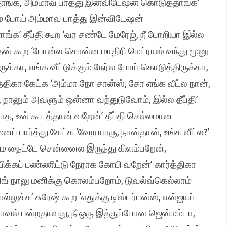
ிருந்தாங்க, அம்மாவ பாத்து இன்விடேஷன் கொடுத்தாங்க’
்கும் போய் அம்மாவ பாத்து இன்விடேஷன்
க’ தீப்தி கூற ‘வர சண்டே மேரேஜ், நீ போறியா இல்ல
மதன் கூற ‘போன்ல சொன்ன மாதிரி மெட்ராஸ் வந்து மூனு
ருக்கா, எங்க வீட்டுக்கும் நேர்ல போய் கொடுத்திருக்கா,
்த்திகா கேட்க ‘அம்மா நோ சான்ஸ், சோ எங்க வீட்ல நான்,
ம், நானும் அவளும் ஒன்னா வந்துடுவோம், இல்ல தீப்தி’
ியாத, உன் கூடத்தான் வறேன்’ தீப்தி செல்லமான
ைப் பார்த்து கேட்க ‘வேற யாரு, நான்தான், உங்க வீட்ல?’
ழமை நைட்டே சென்னைல இருந்து கிளம்பறேன்,
பிக்கப் பண்ணிட்டு நேராக கோபி வறேன்’ கார்த்திகா
்னிங் நாலு மனிக்கு கொலம்பறோம், டுவல்வ்கெல்லாம்
ுச்சு’ சுரேஷ் கூற ‘எதுக்கு டிஸ்டர்பன்ஸ், என்ஜாய்
ட்ராவல் பன்றதாவது, நீ ஒரு இத்துப்போன ஜென்மம்டா,