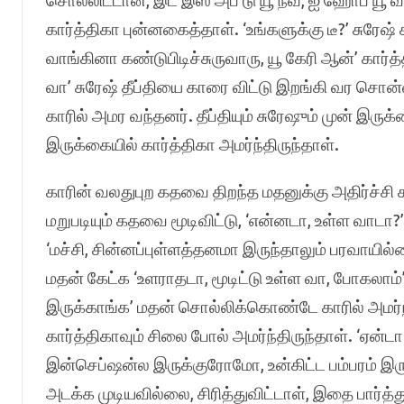
சொல்லிட்டான், இட் இஸ் அப் டு யூ நவ், ஐ ஹோப் யூ வி
கார்த்திகா புன்னகைத்தாள். ‘உங்களுக்கு டீ?’ சுரேஷ் 
வாங்கினா கண்டுபிடிச்சுருவாரு, யூ கேரி ஆன்’ கார்த்
வா’ சுரேஷ் தீப்தியை காரை விட்டு இறங்கி வர சொன்னான
காரில் அமர வந்தனர். தீப்தியும் சுரேஷும் முன் இருக
இருக்கையில் கார்த்திகா அமர்ந்திருந்தாள்.
காரின் வலதுபுற கதவை திறந்த மதனுக்கு அதிர்ச்சி கா
மறுபடியும் கதவை மூடிவிட்டு, ‘என்னடா, உள்ள வாடா?’ 
‘மச்சி, சின்னப்புள்ளத்தனமா இருந்தாலும் பரவாயில்லை
மதன் கேட்க ‘உளராதடா, மூடிட்டு உள்ள வா, போகலாம்’ 
இருக்காங்க’ மதன் சொல்லிக்கொண்டே காரில் அமர்ந்
கார்த்திகாவும் சிலை போல் அமர்ந்திருந்தாள். ‘ஏன்
இன்செப்ஷன்ல இருக்குரோமோ, உன்கிட்ட பம்பரம் இரு
அடக்க முடியவில்லை, சிரித்துவிட்டாள், இதை பார்த்து த