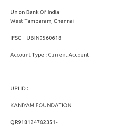
Union Bank Of India
West Tambaram, Chennai
IFSC – UBIN0560618
Account Type : Current Account
UPI ID :
KANIYAM FOUNDATION
QR918124782351-