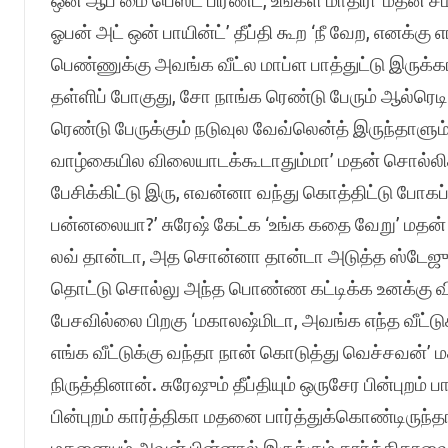
ஒன் ஆப் மை பெஸ்ட் பிரண்ட், உங்கள மாதிரி’ மதன் ச
ஓபன் அட் ஒன் பாயின்ட்’ தீப்தி கூற ‘நீ வேற, எனக்க
பெண்ணுக்கு அவங்க வீட்ல மாப்ள பாத்துட்டு இருக்
தள்ளிப் போகுது, சோ நாங்க ரெண்டு பேரும் ஆல்ரெட
ரெண்டு பேருக்கும் நடுவுல வேவ்லென்த் இருந்தாள
வாழ்கையில விலையாடக்கூடாதும்மா’ மதன் சொல்லிக்க
பேசிக்கிட்டு இரு, எவன்னா வந்து கொத்திட்டு போகப்
பன்னலையா?’ சுரேஷ் கேட்க ‘உங்க கதை வேறு’ மதன் க
லவ் தான்டா, அத சொன்னா தான்டா அடுத்த ஸ்டேஜுக்க
தொட்டு சொல்லு அந்த பொண்ண கட்டிக்க உனக்கு விரு
பேசவில்லை பிறகு ‘மகாலஷ்மிடா, அவங்க எந்த வீட்டுக
எங்க வீட்டுக்கு வந்தா நான் கொடுத்து வெச்சவன்’
நிருத்தினான். சுரேஷும் தீப்தியும் ஒருசேர பின்புறம் 
பின்புறம் கார்த்திகா மதனை பார்த்துக்கொண்டிருந்தாள