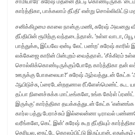
சாமியாரே’ சுரேஷ் மதனை திட்டி கொண்டிருக்க ‘டைம்
கார்த்திகா, பாக்கலாம் தீப்தி’ என்று சொல்லிவிட்ட
சனிக்கிழமை காலை நான்கு மணி, சுரேஷ் அவனது வீட்டி
தீப்தியின் ரூமிற்கு வந்தடைந்தான். ‘உள்ள வாடா, பியூ
பாத்துக்க, இப்பவே ஏன்டி லேட் பண்ற’ சுரேஷ் காரில் இ
லக்கேஜை காரின் பின்புறம் வைத்தாள். ‘சீக்கிரம் உள்ள
சொல்லிக்கொண்டிருக்கும்போதே கார்த்திகா தன் லக
ஊருக்கு போகலையா?’ சுரேஷ் ஆர்வத்துடன் கேட்க ‘ஆப
ஆயிடுச்சு, ப்ரைடேன்றதனால ரீப்ளேஸ்மெண்ட் கூட 
தப்பா நினைச்சுக்க மாட்டீங்களே, உங்க கேர்ள் ப்ர
இருக்கு’ கார்த்திகா தயக்கத்துடன் கேட்க ‘என்னங்க ந
கார்ல பத்து பேராச்சும் இல்லைன்னா டிராவல் பண்ணவே
வரீங்களே, கெட் இன்’ சுரேஷ் கூற தீப்தியும் கார்த்தி
தெரியல, நைட்டே கொலம்பிட்டு இருப்பான், எதுக்கும