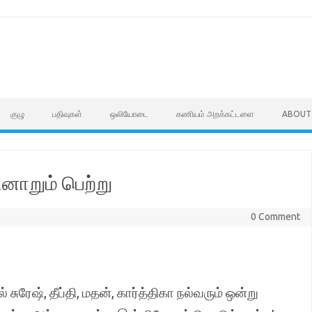
குழு
பதிவுகள்
ஒலியோடை
கணியம் அறக்கட்டளை
ABOUT
னாறும் பெற்று
0 Comment
ேஷ், தீப்தி, மதன், கார்த்திகா நல்வரும் ஒன்று