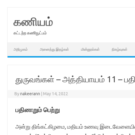
Skip
to
content
கணியம்
கட்டற்ற கணிநுட்பம்
அறிமுகம்
அனைத்து இதழ்கள்
மின்னூல்கள்
நிகழ்வுகள்
துருவங்கள் – அத்தியாயம் 11 – பதி
By
nakeerann
|
May 14, 2022
பதினாறும் பெற்று
அன்று திங்கட்கிழமை, மதியம் உணவு இடைவேளையில் சுர