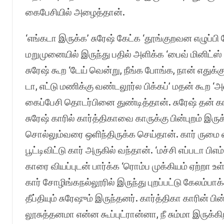
கைபேசியில் அழைத்தான்.
‘எங்கடா இருக்க’ சுரேஷ் கேட்க ‘தூங்குறவன எழுப்பி
மறுமுனையில் இருந்து பதில் அளிக்க ‘பைவ் மினிட்ஸ் 
சுரேஷ் கூற ‘டேய் வென்று, நீங்க போங்க, நான் எதுக்
டா, எட்டு மணிக்கு வண்டலூர்ல பிக்கப்’ மதன் கூற ‘அ
கைப்பேசி தொடர்பினை துண்டித்தான். சுரேஷ் தன் கா
சுரேஷ் காரில் கார்த்திகாவை காருக்கு பின்புறம் இர
சொல்லும்வரை ஒளிந்திருக்க செய்தான். கார் ருமை 
பூட்டிவிட்டு கார் அருகில் வந்தான். ‘மச்சி எப்படா 
காரை வியப்புடன் பார்க்க ‘ரொம்ப முக்கியம் ஏற்றா உள்ள’
கார் சோழிங்கநல்லூரில் இருந்து புறப்பட்டு கேலம்ப
தீப்தியும் சுரேஷும் இருந்தனர். கார்த்திகா காரின் பி
லூசுத்தனமா என்ன கூப்புட்ரான்னா, நீ சும்மா இருக்