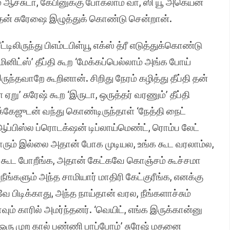
 ஆச்சுடா, கேபினுக்கு போகலாம் வா, ஸி யூ அகெய்ன்
ு மதன் சுரேஷை இழுத்துக் கொண்டு சென்றான்.
லிருந்து பிஎம்டபிள்யூ எக்ஸ் த்ரீ எடுத்துக்கொண்டு
 மினிட்ஸ்’ தீப்தி கூற ‘மேக்கப்பெல்லாம் அங்க போய்
ருந்தவாறே கூறினான். சிறிது நேரம் கழித்து தீப்தி தன்
 ஏறு’ சுரேஷ் கூற ‘இருடா, ஒருத்தர் வரணும்’ தீப்தி
்கேஜுடன் வந்து கொண்டிருந்தாள் ‘நேத்தி நைட்
்பிஸ்ல ப்ரொடக்‌ஷன் டிப்லாய்மெண்ட், ரொம்ப லேட்
யாரும் இல்லை அதான் போக முடியல, உங்க கூட வரலாம்ல,
ண்ட் கூட போறீங்க, அதான் கேட்கவே கொஞ்சம் கூச்சமா
ீங்களும் அந்த சாமியார் மாதிரி கேட்குரீங்க, எனக்கு
 பிடிக்காது, அந்த நாய்தான் வரல, நீங்களாச்சும்
காவும் காரில் அமர்ந்தனர். ‘வெயிட், எங்க இருக்கான்னு
் ஒரு முற கால் பண்ணி பாப்போம்’ சுரேஷ் மதனை