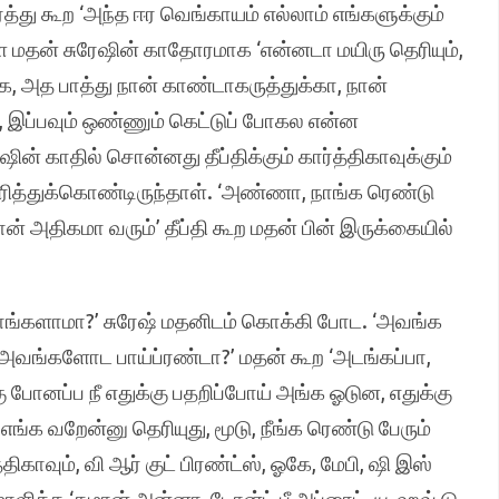
த்து கூற ‘அந்த ஈர வெங்காயம் எல்லாம் எங்களுக்கும்
்ள மதன் சுரேஷின் காதோரமாக ‘என்னடா மயிரு தெரியும்,
க, அத பாத்து நான் காண்டாகருத்துக்கா, நான்
், இப்பவும் ஒண்ணும் கெட்டுப் போகல என்ன
ின் காதில் சொன்னது தீப்திக்கும் கார்த்திகாவுக்கும்
ரித்துக்கொண்டிருந்தாள். ‘அண்ணா, நாங்க ரெண்டு
 அதிகமா வரும்’ தீப்தி கூற மதன் பின் இருக்கையில்
ாங்களாமா?’ சுரேஷ் மதனிடம் கொக்கி போட. ‘அவங்க
அவங்களோட பாய்ப்ரண்டா?’ மதன் கூற ‘அடங்கப்பா,
 போனப்ப நீ எதுக்கு பதறிப்போய் அங்க ஓடுன, எதுக்கு
 எங்க வறேன்னு தெரியுது, மூடு, நீங்க ரெண்டு பேரும்
ாவும், வி ஆர் குட் பிரண்ட்ஸ், ஓகே, மேபி, ஷி இஸ்