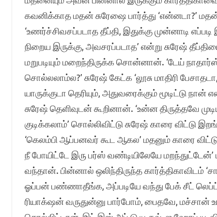
மதனையும் அவன் பின்னால் இருக்கும் கார்த்திகாவையு
கவனிக்காத மதன் சுரேஷை பார்த்து ‘என்னடா?’ மதன்
‘உணர்ச்சிவசப்படாத தீப்தி, இதுக்கு முன்னாடி எப்ப
நிறைய இருக்கு, அவசரப்படாத’ என்று சுரேஷ் தீப்தி
மறுபடியும் மறைந்திருக்க சொன்னான். ‘டேய் நாதார்
சொல்லலாம்ல?’ சுரேஷ் கேட்க ‘லூசு மாதிரி பேசா
யாருக்குடா தெரியும், அதுவரைக்கும் மூடிட்டு நான்
சுரேஷ் தெளிவுடன் கூறினான். ‘உன்ன திருத்தவே முடிய
குடிக்கலாம்’ சொல்லிவிட்டு சுரேஷ் காரை விட்டு இற
‘கெலம்பி ஆப்பனவர் கூட ஆகல’ மதனும் காரை விட்டு 
நீ போயிட்டே இரு பர்ஸ் வண்டியிலேயே மறந்துட்டேன்’ 
வந்தான். பின்னால் ஒலிந்திருந்த கார்த்திகாவிடம் ‘சா
ஓப்பன் பண்ணாதீங்க, அப்படியே வந்து பேக் சீட் லெப
ரியாக்‌ஷன் வருதுன்னு பார்போம், பைதவே, மச்சான் 