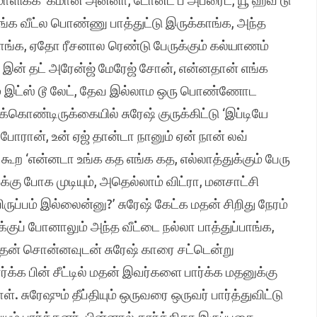
மாளிக்க ‘கமான் அன்னா, டோன்ட் பீ அப்ரைட், யூ ஹவ் டு
ு எங்க வீட்ல பொண்ணு பாத்துட்டு இருக்காங்க, அந்த
காங்க, ஏதோ ரீசனால ரெண்டு பேருக்கும் கல்யாணம்
ி இன் தட் அரேன்ஜ் மேரேஜ் சோன், என்னதான் எங்க
ும் இட்ஸ் டூ லேட், தேவ இல்லாம ஒரு பொண்ணோட
ொண்டிருக்கையில் சுரேஷ் குருக்கிட்டு ‘இப்டியே
போரான், உன் ஏஜ் தான்டா நானும் ஏன் நான் லவ்
ூற ‘என்னடா உங்க கத எங்க கத, எல்லாத்துக்கும் பேரு
ு போக முடியும், அதெல்லாம் விட்ரா, மனசாட்சி
ப்பம் இல்லைன்னு?’ சுரேஷ் கேட்க மதன் சிறிது நேரம்
்குப் போனாலும் அந்த வீட்டை நல்லா பாத்துப்பாங்க,
 மதன் சொன்னவுடன் சுரேஷ் காரை சட்டென்று
பார்க்க பின் சீட்டில் மதன் இவர்களை பார்க்க மதனுக்கு
். சுரேஷும் தீப்தியும் ஒருவரை ஒருவர் பார்த்துவிட்டு