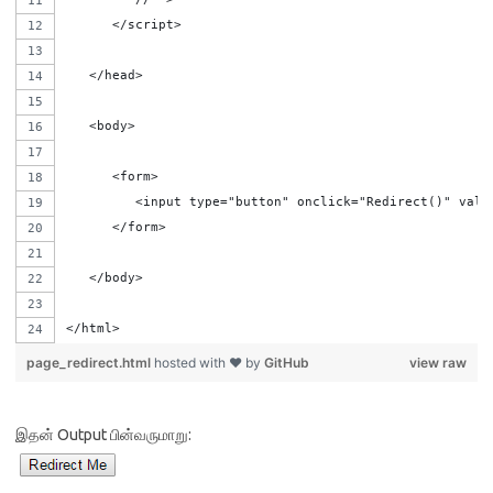
      </script>
   </head>
   <body>
      <form>
         <input type="button" onclick="Redirect()" valu
      </form>
   </body>
</html>
page_redirect.html
hosted with ❤ by
GitHub
view raw
இதன் Output பின்வருமாறு: