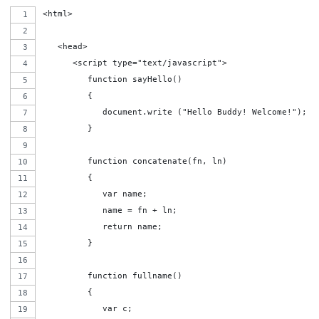
<html>
   <head>   
      <script type="text/javascript">
         function sayHello()
         {
            document.write ("Hello Buddy! Welcome!");
         }
         function concatenate(fn, ln)
         {
            var name;
            name = fn + ln;
            return name;
         }
         function fullname()
         {
            var c;