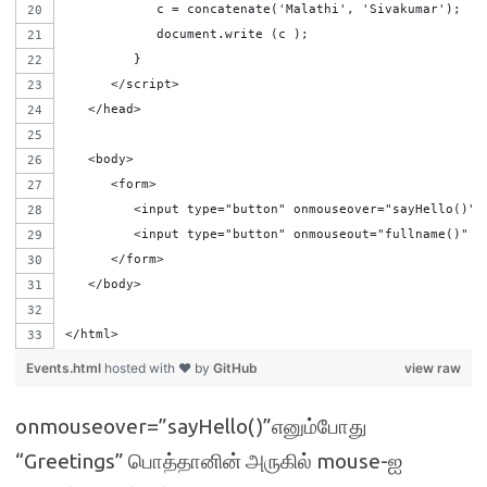
            c = concatenate('Malathi', 'Sivakumar');
            document.write (c );
         }
      </script>      
   </head>
   <body>      
      <form>
         <input type="button" onmouseover="sayHello()" 
         <input type="button" onmouseout="fullname()" v
      </form>
   </body>
</html>
Events.html
hosted with ❤ by
GitHub
view raw
onmouseover=”sayHello()”எனும்போது
“Greetings” பொத்தானின் அருகில் mouse-ஐ