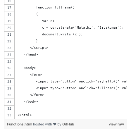
         function fullname()
         {
            var c;
            c = concatenate('Malathi', 'Sivakumar');
            document.write (c );
         }
      </script>      
   </head>
   <body>      
      <form>
         <input type="button" onclick="sayHello()" valu
         <input type="button" onclick="fullname()" valu
      </form>
   </body>
</html>
Functions.html
hosted with ❤ by
GitHub
view raw