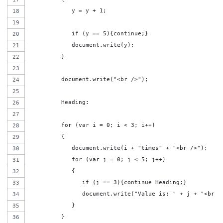
            y = y + 1;
            if (y == 5){continue;}
            document.write(y);
         }
         document.write("<br />");
         Heading: 
         for (var i = 0; i < 3; i++)
         {
            document.write(i + "times" + "<br />");
            for (var j = 0; j < 5; j++)
            {
               if (j == 3){continue Heading;}
               document.write("Value is: " + j + "<br /
            }
         }         