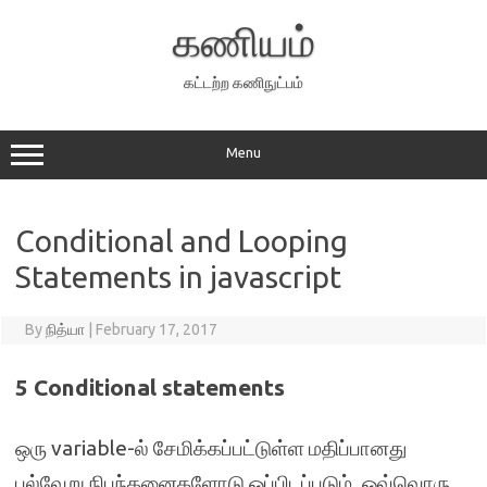
Skip
to
கணியம்
content
கட்டற்ற கணிநுட்பம்
Menu
Conditional and Looping
Statements in javascript
By
நித்யா
|
February 17, 2017
5 Conditional statements
ஒரு variable-ல் சேமிக்கப்பட்டுள்ள மதிப்பானது
பல்வேறு நிபந்தனைகளோடு ஒப்பிடப்படும். ஒவ்வொரு