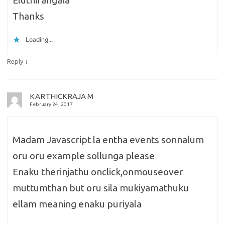
Eluthirangala
Thanks
Loading...
↓
Reply
KARTHICKRAJA M
February 24, 2017
Madam Javascript la entha events sonnalum
oru oru example sollunga please
Enaku therinjathu onclick,onmouseover
muttumthan but oru sila mukiyamathuku
ellam meaning enaku puriyala