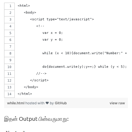
<html>
   <body>   
      <script type="text/javascript">
         <!--
            var x = 0;  
	    var y = 0; 
            while (x < 10){document.write("Number:" + x
            do{document.write(y);y++;} while (y < 5);
         //-->
      </script>
   </body>
</html>
while.html
hosted with ❤ by
GitHub
view raw
இதன் Output பின்வருமாறு: