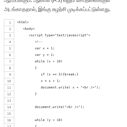
ஆரம்பிக்கும். ஆனால் (i<3) எனும் சோதனைக்குள்
அடங்காததால், இங்கு சுழற்சி முடிக்கப்பட்டுள்ளது.
<html>
   <body>   
      <script type="text/javascript">
         <!--
         var x = 1;  
         var y = 1;      
         while (x < 10)
         {
            if (x == 5){break;}
            x = x + 1;
            document.write( x + "<br />");
         }
         document.write("<br />");
         while (y < 10)
         {