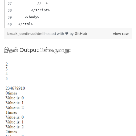
         //-->
      </script>
   </body>
</html>
break_continue.html
hosted with ❤ by
GitHub
view raw
இதன் Output பின்வருமாறு: