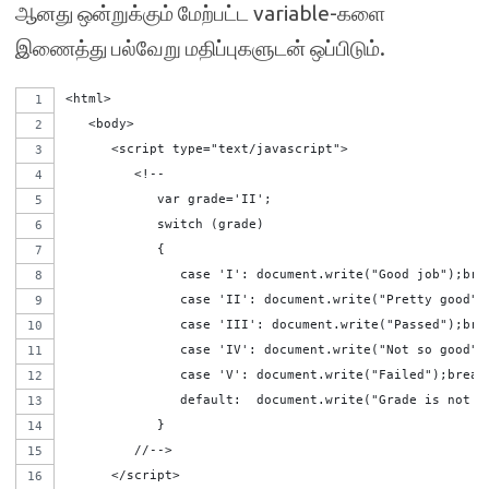
ஆனது ஒன்றுக்கும் மேற்பட்ட variable-களை
இணைத்து பல்வேறு மதிப்புகளுடன் ஒப்பிடும்.
<html>
   <body>   
      <script type="text/javascript">
         <!--
            var grade='II';
            switch (grade)
            {
               case 'I': document.write("Good job");bre
               case 'II': document.write("Pretty good")
               case 'III': document.write("Passed");bre
               case 'IV': document.write("Not so good")
               case 'V': document.write("Failed");break
               default:  document.write("Grade is not v
            }
         //-->
      </script>