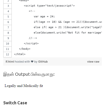
   <body>   
      <script type="text/javascript">
         <!--
            var age = 24;
            if((age >= 18) && (age <= 21)){document.wri
            else if( age > 21 ){document.write("Legally
            else{document.write("Not fit for marriage")
         //-->
      </script>
   </body>
</html>
If.html
hosted with ❤ by
GitHub
view raw
இதன் Output பின்வருமாறு:
Switch Case