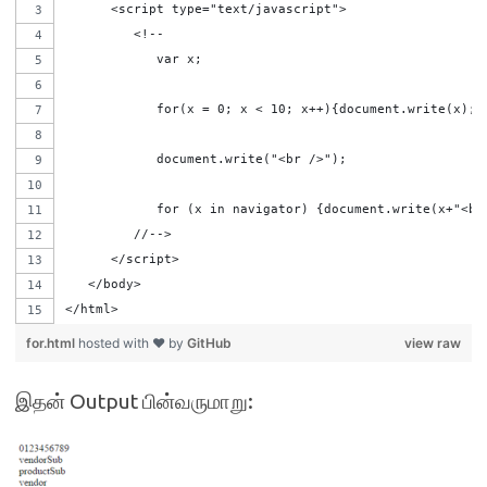
      <script type="text/javascript">
         <!--
            var x;   
            for(x = 0; x < 10; x++){document.write(x);}
            document.write("<br />");  
            for (x in navigator) {document.write(x+"<br
         //-->
      </script>
   </body>
</html>
for.html
hosted with ❤ by
GitHub
view raw
இதன் Output பின்வருமாறு: