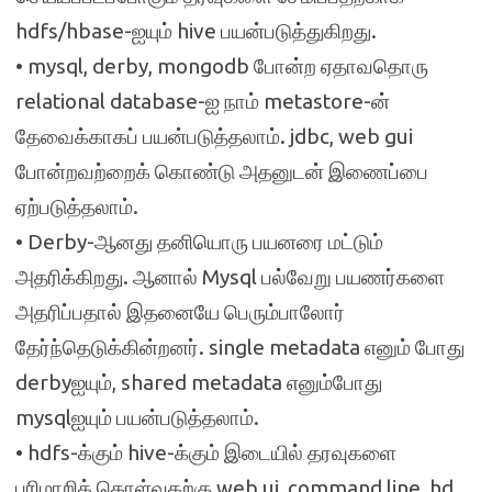
hdfs/hbase-ஐயும் hive பயன்படுத்துகிறது.
• mysql, derby, mongodb போன்ற ஏதாவதொரு
relational database-ஐ நாம் metastore-ன்
தேவைக்காகப் பயன்படுத்தலாம். jdbc, web gui
போன்றவற்றைக் கொண்டு அதனுடன் இணைப்பை
ஏற்படுத்தலாம்.
• Derby-ஆனது தனியொரு பயனரை மட்டும்
அதரிக்கிறது. ஆனால் Mysql பல்வேறு பயணர்களை
அதரிப்பதால் இதனையே பெரும்பாலோர்
தேர்ந்தெடுக்கின்றனர். single metadata எனும் போது
derbyஐயும், shared metadata எனும்போது
mysqlஐயும் பயன்படுத்தலாம்.
• hdfs-க்கும் hive-க்கும் இடையில் தரவுகளை
பரிமாறிக் கொள்வதற்கு web ui, command line, hd