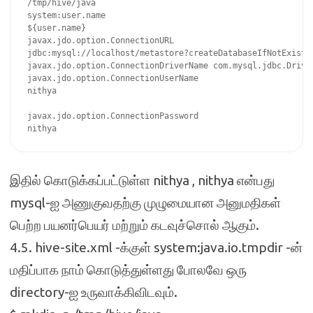
/tmp/hive/java

system:user.name

${user.name}

javax.jdo.option.ConnectionURL

jdbc:mysql://localhost/metastore?createDatabaseIfNotExist=t
javax.jdo.option.ConnectionDriverName com.mysql.jdbc.Driver
javax.jdo.option.ConnectionUserName

nithya

javax.jdo.option.ConnectionPassword

nithya
இதில் கொடுக்கப்பட்டுள்ள nithya , nithya என்பது
mysql-ஐ அணுகுவதற்கு முழுமையான அனுமதிகள்
பெற்ற பயனர்பெயர் மற்றும் கடவுச்சொல் ஆகும்.
4.5. hive-site.xml -க்குள் system:java.io.tmpdir -ன்
மதிப்பாக நாம் கொடுத்துள்ளது போலவே ஒரு
directory-ஐ உருவாக்கிவிடவும்.