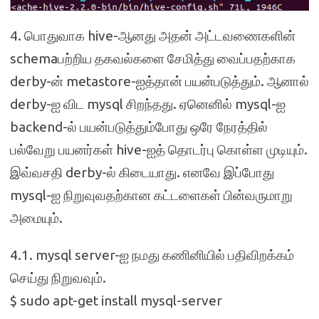
4. பொதுவாக hive-ஆனது அதன் அட்டவணைகளின்
schemaபற்றிய தகவல்களை சேமித்து வைப்பதற்காக
derby-ன் metastore-ஐத்தான் பயன்படுத்தும். ஆனால்
derby-ஐ விட mysql சிறந்தது. ஏனெனில் mysql-ஐ
backend-ல் பயன்படுத்தும்போது ஒரே நேரத்தில்
பல்வேறு பயனர்கள் hive-ஐத் தொடர்பு கொள்ள முடியும்.
இவ்வசதி derby-ல் கிடையாது. எனவே இப்போது
mysql-ஐ நிறுவுவதற்கான கட்டளைகள் பின்வருமாறு
அமையும்.
4.1. mysql server-ஐ நமது கணினியில் பதிவிறக்கம்
செய்து நிறுவவும்.
$ sudo apt-get install mysql-server