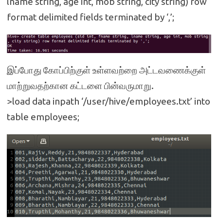
lname string, age int, mob string, city string) row
format delimited fields terminated by ‘,’;
இப்போது கோப்பிற்குள் உள்ளவற்றை அட்டவணைக்குள்
மாற்றுவதற்கான கட்டளை பின்வருமாறு.
>load data inpath ‘/user/hive/employees.txt’ into
table employees;