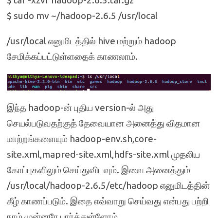
$ tar -xzvf hadoop-2.6.5.tar.gz
$ sudo mv ~/hadoop-2.6.5 /usr/local
/usr/local எனுமிடத்தில் hive மற்றும் hadoop
சேமிக்கப்பட்டுள்ளதைக் காணலாம்.
இந்த hadoop-ன் புதிய version-ல் அது
செயல்படுவதற்குத் தேவையான அனைத்து விதமான
மாற்றங்களையும் hadoop-env.sh,core-
site.xml,mapred-site.xml,hdfs-site.xml முதலிய
கோப்புகளிலும் செய்துவிடவும். இவை அனைத்தும்
/usr/local/hadoop-2.6.5/etc/hadoop எனுமிடத்தின்
கீழ் காணப்படும். இதை எவ்வாறு செய்வது என்பது பற்றி
நாம் முன்னரே பார்த்துள்ளோம்.