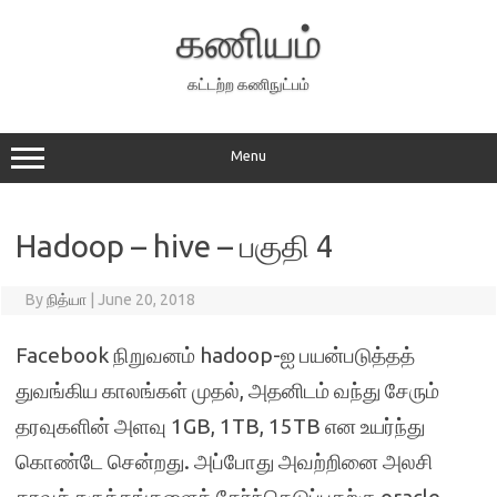
Skip
to
கணியம்
content
கட்டற்ற கணிநுட்பம்
Menu
Hadoop – hive – பகுதி 4
By
நித்யா
|
June 20, 2018
Facebook நிறுவனம் hadoop-ஐ பயன்படுத்தத்
துவங்கிய காலங்கள் முதல், அதனிடம் வந்து சேரும்
தரவுகளின் அளவு 1GB, 1TB, 15TB என உயர்ந்து
கொண்டே சென்றது. அப்போது அவற்றினை அலசி