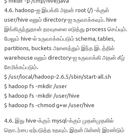
$ mkdir -p /tmp/hive/java
4.6. hadoop-ஐ இயக்கி அதன் root (/) -க்குள்
user/hive எனும் directory-ஐ உருவாக்கவும். hive
இங்கிருந்துதான் தரவுகளை எடுத்து process செய்யும்.
மேலும் hive-ல் உருவாக்கப்படும் schema, tables,
partitions, buckets அனைத்தும் இந்த இடத்தில்
warehouse எனும் directory-ஐ உருவாக்கி அதன் கீழ்
சேமிக்கப்படும்.
$ /usr/local/hadoop-2.6.5/sbin/start-all.sh
$ hadoop fs -mkdir /user
$ hadoop fs -mkdir /user/hive
$ hadoop fs -chmod g+w /user/hive
4.6. இது hive-க்கும் mysql-க்கும் முதன்முதலில்
தொடர்பை ஏற்படுத்த உதவும். இதன் பின்னர் இரண்டும்