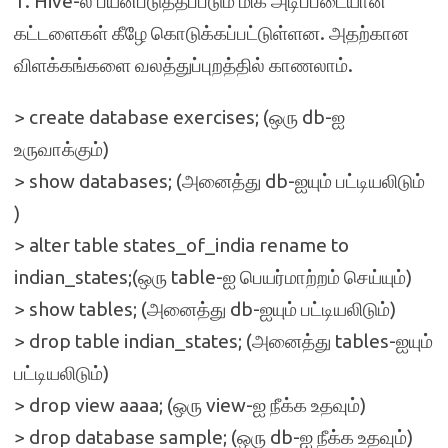
1. Hive-ல் பயன்படுத்தப்படும் மிக அடிப்படையான
கட்டளைகள் கீழே கொடுக்கப்பட்டுள்ளன. அதற்கான
விளக்கங்களை வலத்துப்புறத்தில் காணலாம்.
> create database exercises; (ஒரு db-ஐ
உருவாக்கும்)
> show databases; (அனைத்து db-ஐயும் பட்டியலிடும்
)
> alter table states_of_india rename to
indian_states;(ஒரு table-ஐ பெயர்மாற்றம் செய்யும்)
> show tables; (அனைத்து db-ஐயும் பட்டியலிடும்)
> drop table indian_states; (அனைத்து tables-ஐயும்
பட்டியலிடும்)
> drop view aaaa; (ஒரு view-ஐ நீக்க உதவும்)
> drop database sample; (ஒரு db-ஐ நீக்க உதவும்)