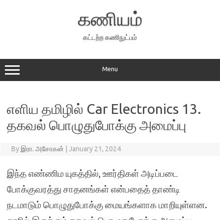
Skip
to
கணியம்
content
கட்டற்ற கணிநுட்பம்
Menu
எளிய தமிழில் Car Electronics 13.
தகவல் பொழுதுபோக்கு அமைப்பு
By
இரா. அசோகன்
|
January 21, 2024
இந்த எண்ணிம யுகத்தில், ஊர்திகள் அடிப்படை
போக்குவரத்து சாதனங்கள் என்பதைத் தாண்டி
நடமாடும் பொழுதுபோக்கு மையங்களாக மாறியுள்ளன.