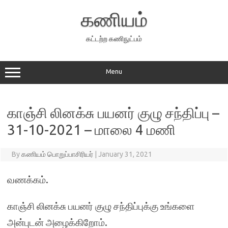
Skip
to
கணியம்
content
கட்டற்ற கணிநுட்பம்
Menu
காஞ்சி லினக்சு பயனர் குழு சந்திப்பு –
31-10-2021 – மாலை 4 மணி
By
கணியம் பொறுப்பாசிரியர்
|
January 31, 2021
வணக்கம்.
காஞ்சி லினக்சு பயனர் குழு சந்திப்புக்கு உங்களை
அன்புடன் அழைக்கிறோம்.