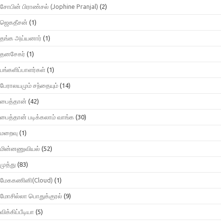
சோபின் பிராண்சல் (Jophine Pranjal)
(2)
ஜெகதீசன்
(1)
தங்க அய்யனார்
(1)
தனசேகர்
(1)
பங்களிப்பாளர்கள்
(1)
பேராலயமும் சந்தையும்
(14)
பைத்தான்
(42)
பைத்தான் படிக்கலாம் வாங்க
(30)
மறைவு
(1)
மின்னணுவியல்
(52)
முத்து
(83)
மேககணினி(Cloud)
(1)
மோசில்லா பொதுக்குரல்
(9)
விக்கிப்பீடியா
(5)