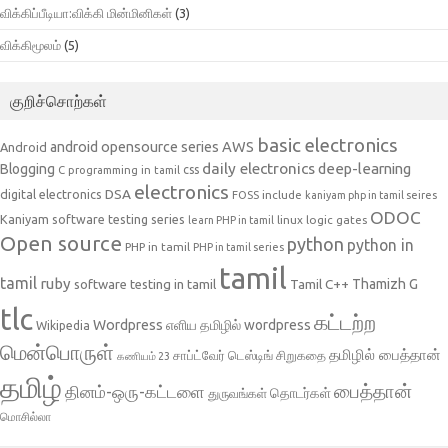
விக்கிப்பீடியா:விக்கி மின்மினிகள்
(3)
விக்கிமூலம்
(5)
குறிச்சொற்கள்
basic electronics
AWS
android opensource series
Android
daily electronics
deep-learning
Blogging
css
C programming in tamil
electronics
DSA
digital electronics
include
FOSS
kaniyam php in tamil seires
ODOC
Kaniyam software testing series
linux
logic gates
learn PHP in tamil
Open source
python
python in
PHP in tamil
PHP in tamil series
tamil
tamil
ruby
Tamil C++
Thamizh G
software testing in tamil
tlc
கட்டற்ற
Wordpress
எளிய தமிழில் wordpress
Wikipedia
மென்பொருள்
தமிழில் பைத்தான்
சாப்ட்வேர் டெஸ்டிங்
சிறுகதை
கணியம் 23
தமிழ்
பைத்தான்
தினம்-ஒரு-கட்டளை
தொடர்கள்
துருவங்கள்
மொசில்லா