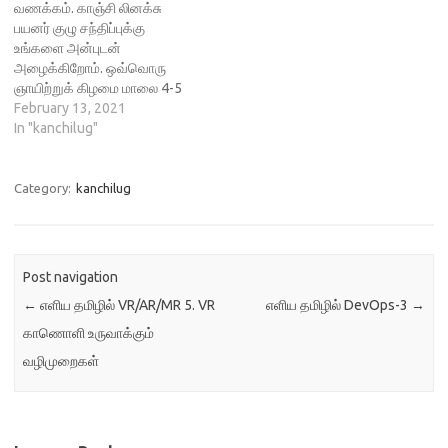
வணக்கம். காஞ்சி லினக்சு
அறிமுகம் –
மூலம் பல்வேறு கணினிகளை
பயனர் குழு சந்திப்புக்கு
திருமுருகன்பொதுவான கேள்வி
எளிதில் நிர்வகித்தல் - ஓர்
உங்களை அன்புடன்
பதில்கள் ஜிட்சி எனும் கட்டற்ற
அறிமுகம் - ஜெய் வரதராஜன்,
அழைக்கிறோம். ஒவ்வொரு
இணைய வழி உரையாடல்
கனடா Ansible…
ஞாயிற்றுக் கிழமை மாலை 4-5
களத்தைப்
இணைய வழியில் சந்தித்து,
February 13, 2021
பயன்படுத்துகிறோம்.பின் வரும்
கட்டற்ற மென்பொருட்கள் பற்றி
In "kanchilug"
இணைப்பை Firefox / Chrome
உரையாடுகிறோம். நிகழ்ச்சி நிரல்
உலாவியில் திறந்து இணையலாம்.
1. பங்கு பெறுவோர் அறிமுகம் 2.
JitSiகைபேசி…
Python நிரலாக்கத்தில் lists ஓர்
Category:
kanchilug
அறிமுகம் – முருகன் 3. Ansible
மூலம் பல்வேறு கணினிகளை
எளிதில் நிர்வகித்தல் - ஓர்
அறிமுகம் - ஜெய் வரதராஜன்,
Post navigation
கனடா Ansible…
←
எளிய தமிழில் VR/AR/MR 5. VR
எளிய தமிழில் DevOps-3
→
காணொளி உருவாக்கும்
வழிமுறைகள்