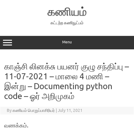
Skip
to
கணியம்
content
கட்டற்ற கணிநுட்பம்
Menu
காஞ்சி லினக்சு பயனர் குழு சந்திப்பு –
11-07-2021 – மாலை 4 மணி –
இன்று – Documenting python
code – ஓர் அறிமுகம்
By
கணியம் பொறுப்பாசிரியர்
|
July 11, 2021
வணக்கம்.