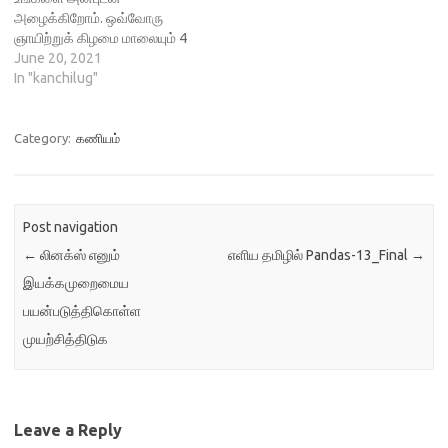
எழுதுவதற்கான ஒரு
மொழியில் list, dictionary,
அழைக்கிறோம். ஒவ்வோரு
மென்பொருள்…
map, filter,…
ஞாயிற்றுக் கிழமை மாலையும் 4
மணி முதல் 5 மணி வரை
June 20, 2021
இணைய வழியில் சந்தித்து,
In "kanchilug"
கட்டற்ற மென்பொருட்கள் பற்றி
உரையாடுகிறோம். நிகழ்ச்சி நிரல்
1. பங்கு பெறுவோர் அறிமுகம் 2.
Category:
கணியம்
Data analysis in Python using
Pandas Description: Pandas
is a fast, powerful, flexible
and easy to use…
Post navigation
←
லினக்ஸ் எனும்
எளிய தமிழில் Pandas-13_Final
→
இயக்கமுறைமைய
பயன்படுத்திகொள்ள
முயற்சித்திடுக
Leave a Reply