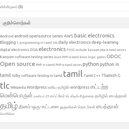
விக்கிமூலம்
(5)
குறிச்சொற்கள்
basic electronics
AWS
android opensource series
Android
daily electronics
deep-learning
Blogging
css
C programming in tamil
electronics
DSA
digital electronics
include
FOSS
kaniyam php in tamil seires
ODOC
Kaniyam software testing series
linux
logic gates
learn PHP in tamil
Open source
python
python in
PHP in tamil
PHP in tamil series
tamil
tamil
ruby
Tamil C++
Thamizh G
software testing in tamil
tlc
கட்டற்ற
Wordpress
எளிய தமிழில் wordpress
Wikipedia
மென்பொருள்
தமிழில் பைத்தான்
சாப்ட்வேர் டெஸ்டிங்
சிறுகதை
கணியம் 23
தமிழ்
பைத்தான்
தினம்-ஒரு-கட்டளை
தொடர்கள்
துருவங்கள்
மொசில்லா