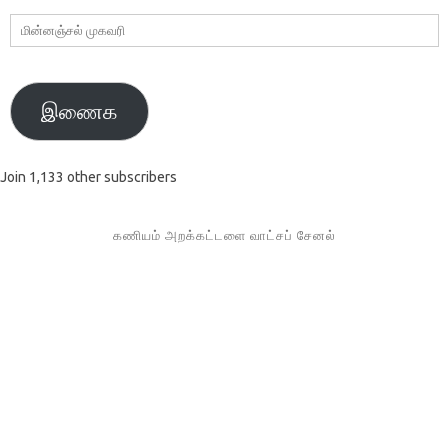
மின்னஞ்சல்
முகவரி
இணைக
Join 1,133 other subscribers
கணியம் அறக்கட்டளை வாட்சப் சேனல்