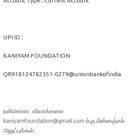
Account Type : Current Account
UPI ID :
KANIYAM FOUNDATION
QR918124782351-0279@unionbankofindia
நன்கொடை விவரங்களை
க்கு மின்னஞ்சல்
kaniyamfoundation@gmail.com
அனுப்புங்கள்.