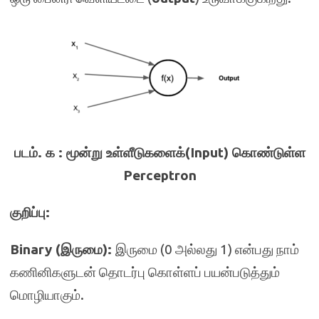
படம். ௧ : மூன்று உள்ளீடுகளைக்(Input) கொண்டுள்ள
Perceptron
குறிப்பு:
Binary (இருமை):
இருமை (0 அல்லது 1) என்பது நாம்
கணினிகளுடன் தொடர்பு கொள்ளப் பயன்படுத்தும்
மொழியாகும்.