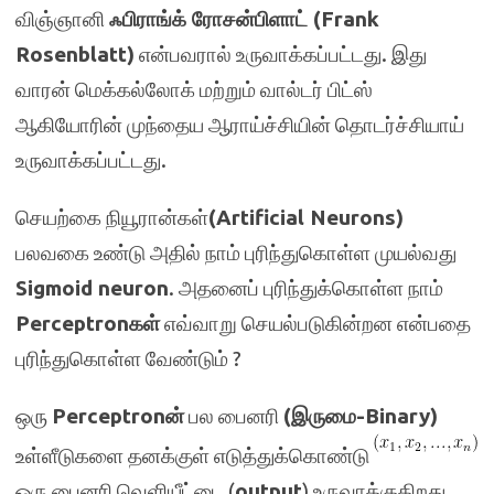
விஞ்ஞானி
ஃபிராங்க் ரோசன்பிளாட் (Frank
Rosenblatt)
என்பவரால் உருவாக்கப்பட்டது. இது
வாரன் மெக்கல்லோக் மற்றும் வால்டர் பிட்ஸ்
ஆகியோரின் முந்தைய ஆராய்ச்சியின் தொடர்ச்சியாய்
உருவாக்கப்பட்டது.
செயற்கை நியூரான்கள்
(Artificial Neurons)
பலவகை உண்டு அதில் நாம் புரிந்துகொள்ள முயல்வது
Sigmoid neuron
. அதனைப் புரிந்துக்கொள்ள நாம்
Perceptronகள்
எவ்வாறு செயல்படுகின்றன என்பதை
புரிந்துகொள்ள வேண்டும் ?
ஒரு
Perceptronன்
பல பைனரி
(இருமை-Binary)
உள்ளீடுகளை தனக்குள் எடுத்துக்கொண்டு
ஒரு பைனரி வெளியீட்டை (
output
) உருவாக்குகிறது.