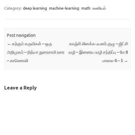
Category:
deep learning
machine-learning
math
கணியம்
Post navigation
←
கற்கும் கருவிகள் – ஒரு
காஞ்சி லினக்சு பயனர் குழு – ஜிட்சி
அறிமுகம் – நித்யா துரைசாமி உரை
வழி – இணைய வழி சந்திப்பு – மே 8
– காணொலி
மாலை 4 – 5
→
Leave a Reply