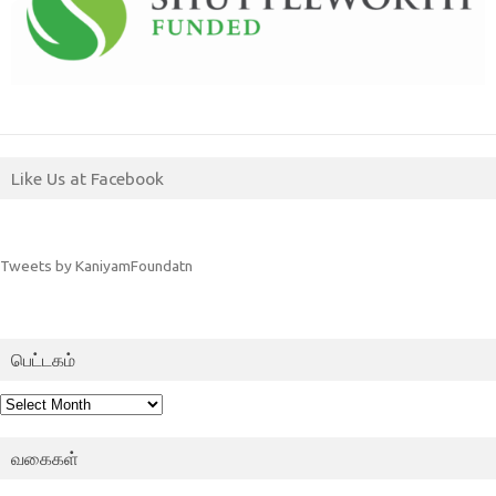
Like Us at Facebook
Tweets by KaniyamFoundatn
பெட்டகம்
பெட்டகம்
வகைகள்