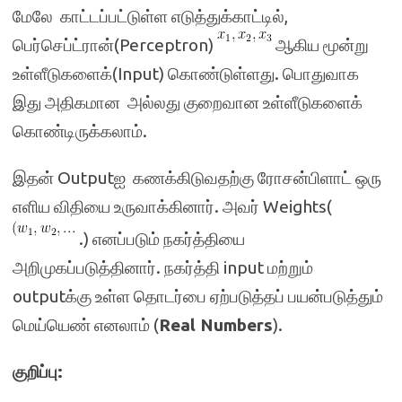
மேலே காட்டப்பட்டுள்ள எடுத்துக்காட்டில்,
பெர்செப்ட்ரான்(Perceptron)
ஆகிய மூன்று
உள்ளீடுகளைக்(Input) கொண்டுள்ளது. பொதுவாக
இது அதிகமான அல்லது குறைவான உள்ளீடுகளைக்
கொண்டிருக்கலாம்.
இதன் Outputஐ கணக்கிடுவதற்கு ரோசன்பிளாட் ஒரு
எளிய விதியை உருவாக்கினார். அவர் Weights(
.) எனப்படும் நகர்த்தியை
அறிமுகப்படுத்தினார். நகர்த்தி input மற்றும்
outputக்கு உள்ள தொடர்பை ஏற்படுத்தப் பயன்படுத்தும்
மெய்யெண் எனலாம் (
Real Numbers
).
குறிப்பு: