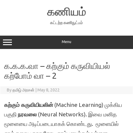
Skip
to
கணியம்
content
கட்டற்ற கணிநுட்பம்
Menu
க.க.க.வா – கற்கும் கருவியியல்
கற்போம் வா – 2
By
தமிழ் அரசன்
|
May 8, 2022
கற்கும் கருவியியலின்
(Machine Learning) முக்கிய
பகுதி
நரவலை
(Neural Networks). இவை மனித
மூளையை அடிப்படையாகக் கொண்டது. மூளையில்