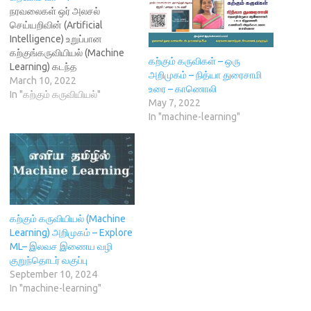
p
e
i
n
O
நரவலைகள் ஒர் அலசல்
e
n
n
s
p
n
s
d
i
e
செய்யறிவின் (Artificial
s
i
o
n
n
Intelligence) உறுப்பான
i
n
w
n
s
n
n
)
e
i
கற்குங்கருவியியல் (Machine
n
e
w
n
கற்கும் கருவிகள் – ஒரு
Learning) கடந்த
e
w
w
n
அறிமுகம் – நித்யா துரைசாமி
w
w
i
e
பத்தாண்டுகளில் எதிர்பாராத
March 10, 2022
w
i
n
w
உரை – காணொலி
அளவிற்கு நுட்பமான
In "கற்கும் கருவியியல்"
i
n
d
w
May 7, 2022
n
d
o
i
செயல்களைப் புரிந்து வருகிறது.
d
o
w
n
In "machine-learning"
படத்தைப் பார்த்து அதில்
o
w
)
d
w
)
o
இருப்பவற்றைக் கண்டறிவது
)
w
)
தொடங்கி மொழிபெயர்ப்பு வரை
பலதரப்பட்ட சிக்கலான
வேலைகளைச் செம்மையுறச்
செய்து காட்டியுள்ளது.
அதனைப் பற்றி விரிவாக
கற்கும் கருவியியல் (Machine
இக்கட்டுரையில் காண்போம்.
Learning) அறிமுகம் – Explore
மனிதரின் உடலில் ஒவ்வொரு
ML– இலவச இணைய வழி
உறுப்பும் சிறப்பானதுதான்.
குறுந்தொடர் வகுப்பு
மூளையை தனிச்
September 10, 2024
சிறப்பானதாகச் சொல்ல முடியும்.
In "machine-learning"
காரணம் அதன் துணை…