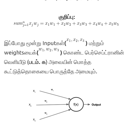
குறிப்பு:
இப்போது மூன்று Inputகள்
(
)
மற்றும்
weightsயைக்
(
)
கொண்ட பெர்செப்ட்ரானின்
வெளியீடு (
படம். ௧
) அவையின் மொத்த
கூட்டுத்தொகையை பொருத்தே அமையும்.