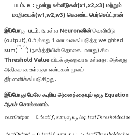
படம். ௩ : மூன்று உள்ளீடுகள்(x1,x2,x3) மற்றும்
மாறியைக்(w1,w2,w3) கொண்ட பெர்செப்ட்ரான்
இப்போ
து
படம். ௩
உள்ள
Neuronனின்
வெளியீடு
(output), 0 அல்லது 1 என வகைப்படுத்த weighted
sum(
) (நகர்த்தியின் தொகையானது) சில
Threshold Value
விடக் குறைவாக உள்ளதா அல்லது
அதிகமாக உள்ளதா என்பதன் மூலம்
தீர்மானிக்கப்படுகிறது.
இப்போது மேலே கூறிய அனைத்தையும் ஒரு Equation
ஆகச் சொல்லலாம்.