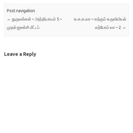
Post navigation
←
துருவங்கள் – அத்தியாயம் 5 –
க.க.க.வா – கற்கும் கருவியியல்
முதல் ஐலக்சி மீட்டப்
கற்போம் வா – 2
→
Leave a Reply