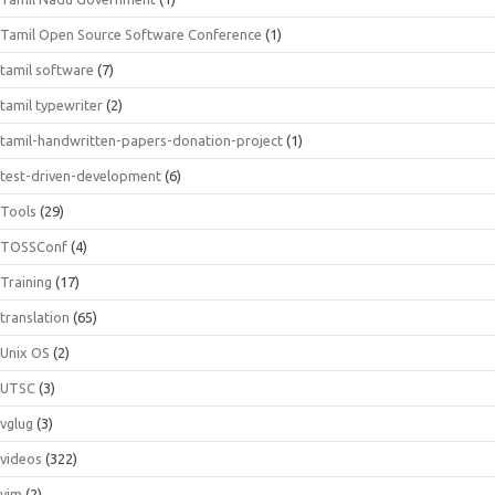
Tamil Open Source Software Conference
(1)
tamil software
(7)
tamil typewriter
(2)
tamil-handwritten-papers-donation-project
(1)
test-driven-development
(6)
Tools
(29)
TOSSConf
(4)
Training
(17)
translation
(65)
Unix OS
(2)
UTSC
(3)
vglug
(3)
videos
(322)
vim
(2)