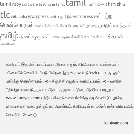
tamil
tamil
ruby
Tamil C++
Thamizh G
software testing in tamil
tlc
கட்டற்ற
Wordpress
எளிய தமிழில் wordpress
Wikipedia
மென்பொருள்
தமிழில் பைத்தான்
சாப்ட்வேர் டெஸ்டிங்
சிறுகதை
கணியம் 23
தமிழ்
பைத்தான்
தினம்-ஒரு-கட்டளை
தொடர்கள்
துருவங்கள்
மொசில்லா
கணியம் இதழின் படைப்புகள் அனைத்தும், கிரியேடிவ் காமன்ஸ் என்ற
உரிமையில் வெளியிடப்படுகின்றன. இதன் மூலம், நீங்கள் o~யாருடனும்
பகிர்ந்து கொள்ளலாம். ~o~ திருத்தி எழுதி வெளியிடலாம். ~o~ வணிக
ரீதியிலும்யன்படுத்தலாம். ஆனால், மூல கட்டுரை, ஆசிரியர் மற்றும்
www.kaniyam.com பற்றிய விவரங்களை சேர்த்து தர வேண்டும். இதே
உரிமைகளை யாவருக்கும் தர வேண்டும். கிரியேடிவ் காமன்ஸ் என்ற உரிமையில்
வெளியிட வேண்டும்.
kaniyam.com