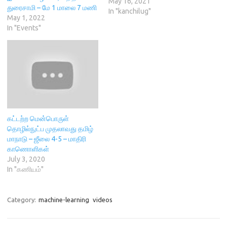
மணி முதல் 5 மணி வரை
May 16, 2021
i
n
d
w
துரைசாமி – மே 1 மாலை 7 மணி
n
d
o
i
இணைய வழியில் சந்தித்து,
In "kanchilug"
d
o
w
n
May 1, 2022
o
w
)
கட்டற்ற மென்பொருட்கள் பற்றி
d
In "Events"
w
)
o
உரையாடுகிறோம். நிகழ்ச்சி நிரல்
)
w
)
1. பங்கு பெறுவோர் அறிமுகம் 2.
இயந்திரவழிக் கற்றல் - ஒரு
அறிமுகம் தரவுகளில் இருந்து
தானாகவே கற்றுக்கொள்ளும்
கருவிகளின் காலம் இது. இவை
பங்களிக்காத துறைகளே
இல்லை எனும்…
கட்டற்ற மென்பொருள்
தொழில்நுட்ப முதலாவது தமிழ்
மாநாடு – ஜீலை 4-5 – மாதிரி
காணொளிகள்
July 3, 2020
In "கணியம்"
Category:
machine-learning
videos