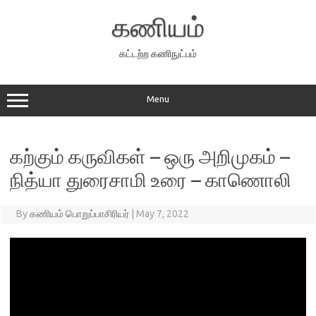
Skip
to
கணியம்
content
கட்டற்ற கணிநுட்பம்
Menu
கற்கும் கருவிகள் – ஒரு அறிமுகம் –
நித்யா துரைசாமி உரை – காணொலி
By
கணியம் பொறுப்பாசிரியர்
|
May 7, 2022