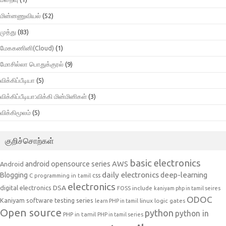
மின்னணுவியல்
(52)
முத்து
(83)
மேககணினி(Cloud)
(1)
மோசில்லா பொதுக்குரல்
(9)
விக்கிப்பீடியா
(5)
விக்கிப்பீடியா:விக்கி மின்மினிகள்
(3)
விக்கிமூலம்
(5)
குறிச்சொற்கள்
basic electronics
AWS
android opensource series
Android
daily electronics
deep-learning
Blogging
css
C programming in tamil
electronics
DSA
digital electronics
include
FOSS
kaniyam php in tamil seires
ODOC
Kaniyam software testing series
linux
logic gates
learn PHP in tamil
Open source
python
python in
PHP in tamil
PHP in tamil series