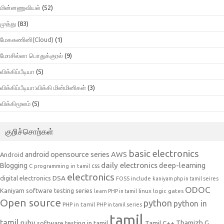
மின்னணுவியல்
(52)
முத்து
(83)
மேககணினி(Cloud)
(1)
மோசில்லா பொதுக்குரல்
(9)
விக்கிப்பீடியா
(5)
விக்கிப்பீடியா:விக்கி மின்மினிகள்
(3)
விக்கிமூலம்
(5)
குறிச்சொற்கள்
basic electronics
AWS
android opensource series
Android
daily electronics
deep-learning
Blogging
css
C programming in tamil
electronics
DSA
digital electronics
include
FOSS
kaniyam php in tamil seires
ODOC
Kaniyam software testing series
linux
logic gates
learn PHP in tamil
Open source
python
python in
PHP in tamil
PHP in tamil series
tamil
tamil
ruby
Tamil C++
Thamizh G
software testing in tamil