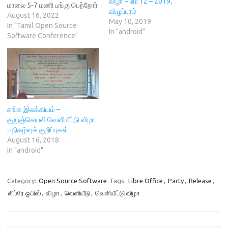
விழா – மே 12 – 2019,
மாலை 5-7 மணி பங்கு பெற்றோர்
i
n
d
w
விழுப்புரம்
n
d
o
i
தனசேகர் துரை மணிகண்டன்
August 16, 2022
d
o
w
n
May 10, 2019
அசோக்
In "Tamil Open Source
o
w
)
d
In "android"
w
)
o
சிசரவணபவானந்தன்,தமிழறித
Software Conference"
)
w
)
ம் சீனிவாசன் தமிழரசன்
அபிராமி பரமேஸ்வர் முத்து
ராமலிங்கம் நிகழ்வுகள் அறிமுக
உரை நிகழ்ச்சி நிரல் உரைகள்
பல்வேறு கட்டற்ற
மென்பொருட்கள் பற்றிய சிறு
அரங்குகள் கேள்விபதில்
சங்க இலக்கியம் –
உரையாடல் துருவங்கள் நூல்
குறுஞ்செயலி வெளியீட்டு விழா
வெளியீடு தமிழில் கட்டற்ற
– நிகழ்வுக் குறிப்புகள்
வளங்களுக்கு பங்களிக்கும்…
August 16, 2018
In "android"
Category:
Open Source Software
Tags:
Libre Office
,
Party
,
Release
,
லிப்ரே ஓபிஸ்
,
விழா
,
வெளியீடு
,
வெளியீட்டு விழா