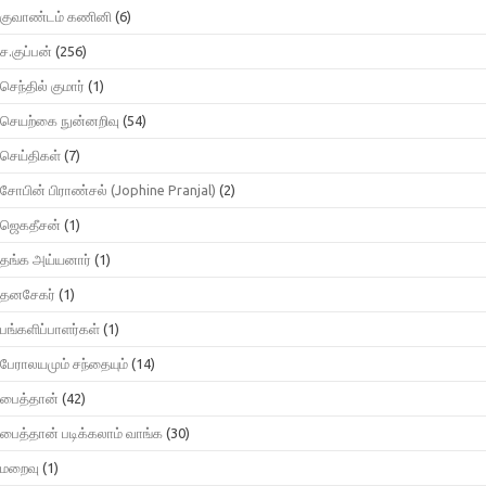
குவாண்டம் கணினி
(6)
ச.குப்பன்
(256)
செந்தில் குமார்
(1)
செயற்கை நுன்னறிவு
(54)
செய்திகள்
(7)
சோபின் பிராண்சல் (Jophine Pranjal)
(2)
ஜெகதீசன்
(1)
தங்க அய்யனார்
(1)
தனசேகர்
(1)
பங்களிப்பாளர்கள்
(1)
பேராலயமும் சந்தையும்
(14)
பைத்தான்
(42)
பைத்தான் படிக்கலாம் வாங்க
(30)
மறைவு
(1)