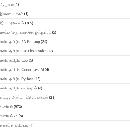
ஆளுமை
(1)
இணையபக்கம்
(1)
இரா. அசோகன்
(305)
எண்ணிம நூலகத் தொழில்நுட்பம்
(5)
எளிய தமிழில் 3D Printing
(24)
எளிய தமிழில் Car Electronics
(18)
எளிய தமிழில் CSS
(6)
எளிய தமிழில் Generative AI
(4)
எளிய தமிழில் Python
(15)
எளிய தமிழில் பைத்தான்
(4)
கட்டற்ற ஆன்டிராய்டு செயலிகள்
(22)
கணியம்
(970)
கணியம் 23
(8)
கற்கும் கருவியியல்
(1)