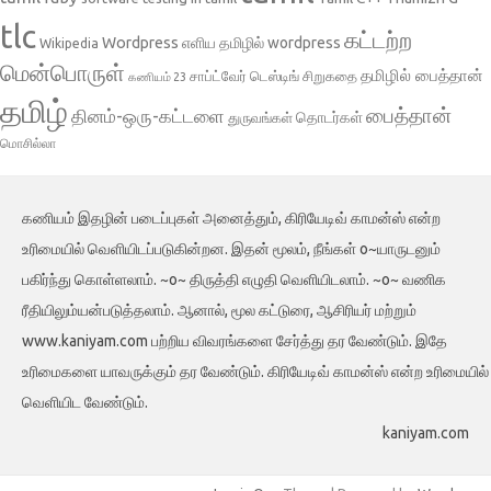
tlc
கட்டற்ற
Wordpress
எளிய தமிழில் wordpress
Wikipedia
மென்பொருள்
தமிழில் பைத்தான்
சாப்ட்வேர் டெஸ்டிங்
சிறுகதை
கணியம் 23
தமிழ்
பைத்தான்
தினம்-ஒரு-கட்டளை
தொடர்கள்
துருவங்கள்
மொசில்லா
கணியம் இதழின் படைப்புகள் அனைத்தும், கிரியேடிவ் காமன்ஸ் என்ற
உரிமையில் வெளியிடப்படுகின்றன. இதன் மூலம், நீங்கள் o~யாருடனும்
பகிர்ந்து கொள்ளலாம். ~o~ திருத்தி எழுதி வெளியிடலாம். ~o~ வணிக
ரீதியிலும்யன்படுத்தலாம். ஆனால், மூல கட்டுரை, ஆசிரியர் மற்றும்
www.kaniyam.com பற்றிய விவரங்களை சேர்த்து தர வேண்டும். இதே
உரிமைகளை யாவருக்கும் தர வேண்டும். கிரியேடிவ் காமன்ஸ் என்ற உரிமையில்
வெளியிட வேண்டும்.
kaniyam.com