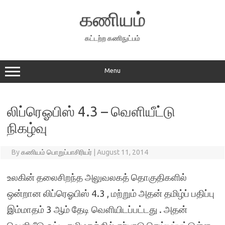
Skip
to
கணியம்
content
கட்டற்ற கணிநுட்பம்
Menu
லிப்ரெஓபிஸ் 4.3 – வெளியீட்டு
நிகழ்வு
By
கணியம் பொறுப்பாசிரியர்
|
August 11, 2014
உலகின் தலைசிறந்த அலுவலகத் தொகுதிகளில்
ஒன்றான லிப்ரெஓபிஸ் 4.3 , மற்றும் அதன் தமிழ்ப் பதிப்பு
இம்மாதம் 3 ஆம் தேடி வெளியிடப்பட்டது . அதன்