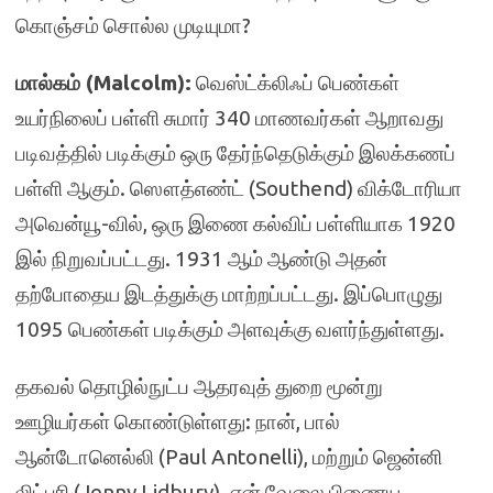
கொஞ்சம் சொல்ல முடியுமா?
மால்கம் (Malcolm):
வெஸ்ட்க்லிஃப் பெண்கள்
உயர்நிலைப் பள்ளி சுமார் 340 மாணவர்கள் ஆறாவது
படிவத்தில் படிக்கும் ஒரு தேர்ந்தெடுக்கும் இலக்கணப்
பள்ளி ஆகும். ஸௌத்எண்ட் (Southend) விக்டோரியா
அவென்யூ-வில், ஒரு இணை கல்விப் பள்ளியாக 1920
இல் நிறுவப்பட்டது. 1931 ஆம் ஆண்டு அதன்
தற்போதைய இடத்துக்கு மாற்றப்பட்டது. இப்பொழுது
1095 பெண்கள் படிக்கும் அளவுக்கு வளர்ந்துள்ளது.
தகவல் தொழில்நுட்ப ஆதரவுத் துறை மூன்று
ஊழியர்கள் கொண்டுள்ளது: நான், பால்
ஆன்டோனெல்லி (Paul Antonelli), மற்றும் ஜென்னி
லிட்பரி (Jenny Lidbury). என் வேலை பிணைய