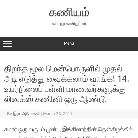
Skip
to
கணியம்
content
கட்டற்ற கணிநுட்பம்
Menu
திறந்த மூல மென்பொருளில் முதல்
அடி எடுத்து வைக்கலாம் வாங்க! 14.
உயர்நிலைப் பள்ளி மாணவர்களுக்கு
லினக்ஸ் கணினி ஒரு ஆண்டு
By
இரா. அசோகன்
|
March 26, 2017
சுமார் ஒரு வருடம் முன்பு, இங்கிலாந்தின் தென்கிழக்கில்