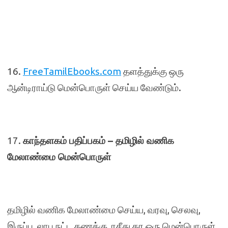
16.
FreeTamilEbooks.com
தளத்துக்கு ஒரு
ஆன்டிராய்டு மென்பொருள் செய்ய வேண்டும்.
17.
காந்தளகம் பதிப்பகம் – தமிழில் வணிக
மேலாண்மை மென்பொருள்
தமிழில் வணிக மேலாண்மை செய்ய, வரவு, செலவு,
இருப்பு, லாப நட்ட கணக்கு, ரசீது தர ஒரு மென்பொருள்