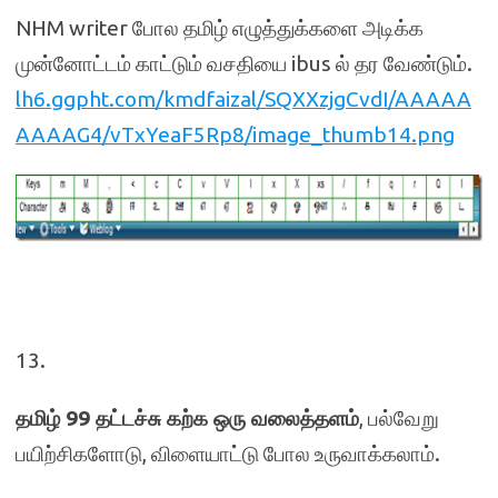
NHM writer போல தமிழ் எழுத்துக்களை அடிக்க
முன்னோட்டம் காட்டும் வசதியை ibus ல் தர வேண்டும்.
lh6.ggpht.com/kmdfaizal/SQXXzjgCvdI/AAAAA
AAAAG4/vTxYeaF5Rp8/image_thumb14.png
13.
தமிழ் 99 தட்டச்சு கற்க ஒரு வலைத்தளம்
, பல்வேறு
பயிற்சிகளோடு, விளையாட்டு போல உருவாக்கலாம்.