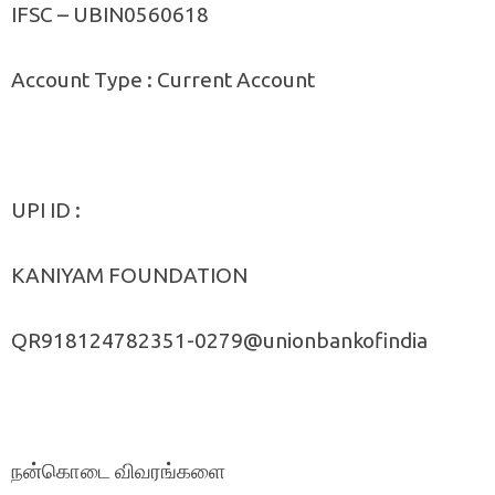
IFSC – UBIN0560618
Account Type : Current Account
UPI ID :
KANIYAM FOUNDATION
QR918124782351-0279@unionbankofindia
நன்கொடை விவரங்களை