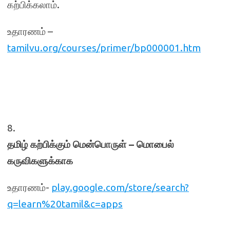
கற்பிக்கலாம்.
உதாரணம் –
tamilvu.org/courses/primer/bp000001.htm
8.
தமிழ் கற்பிக்கும் மென்பொருள் – மொபைல்
கருவிகளுக்காக
உதாரணம்-
play.google.com/store/search?
q=learn%20tamil&c=apps