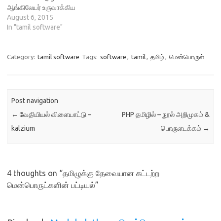
தமிழ் உரைக்கோப்புகளை (text
ஆங்கிலேயர் உருவாக்கிய
file) ஒலிக்கோப்புகளாக (MP3)
கணிணியின் திரைகளில் 1990
August 6, 2015
மாற்ற உதவுகிறது. (TTS Text-
களில் தமிழ் எழுத்துக்களைக்
In "tamil software"
To-Speech) எப்படி மாற்றுவது?
காட்டுவதற்கே பலரும் பல
இதில், நீங்கள் ஒரு கணக்கு
வகைகளில் பெரிதும் முயற்சி
உருவாக்கவும்.…
செய்தனர். பின் எழுத்துருக்கள்,
Category:
tamil software
Tags:
software
,
tamil
,
தமிழ்
,
மென்பொருள்
குறிமுறைகள்,
விசைப்பலகைகள் எனப்பல
முயற்சிகள்
மேற்கொள்ளப்பட்டன.
Post navigation
ஒருங்குறியின் வருகை தமிழை
←
வேதியியல் விளையாட்டு –
PHP தமிழில் – நூல் அறிமுகம் &
அனைத்து கணிணிகளிலும்
கருவிகளிலும் காட்டுவதற்கு
kalzium
பொருளடக்கம்
→
உதவியது. இது கணித்தமிழ்
வளர்ச்சியின் முதல் நிலையே.
இதுவே எழுத்துணரி (OCR),
பேச்சு உணரி (Speech to Text),
4 thoughts on “
தமிழுக்கு தேவையான கட்டற்ற
எழுத்து…
மென்பொருட்களின் பட்டியல்
”