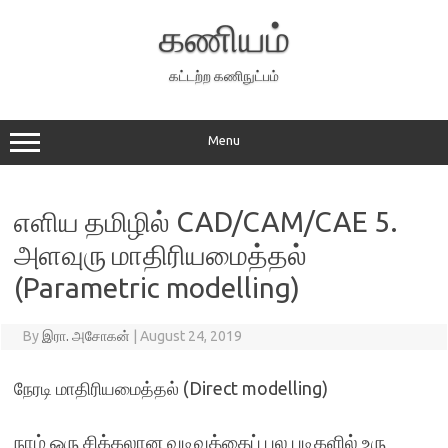
Skip
to
கணியம்
content
கட்டற்ற கணிநுட்பம்
Menu
எளிய தமிழில் CAD/CAM/CAE 5.
அளவுரு மாதிரியமைத்தல்
(Parametric modelling)
By
இரா. அசோகன்
|
August 24, 2019
நேரடி மாதிரியமைத்தல் (Direct modelling)
நாம் ஒரு சிக்கலான வடிவத்தைப் பல படிகளில் உரு