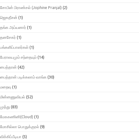
சோபின் பிராண்சல் (Jophine Pranjal)
(2)
ஜெகதீசன்
(1)
தங்க அய்யனார்
(1)
தனசேகர்
(1)
பங்களிப்பாளர்கள்
(1)
பேராலயமும் சந்தையும்
(14)
பைத்தான்
(42)
பைத்தான் படிக்கலாம் வாங்க
(30)
மறைவு
(1)
மின்னணுவியல்
(52)
முத்து
(83)
மேககணினி(Cloud)
(1)
மோசில்லா பொதுக்குரல்
(9)
விக்கிப்பீடியா
(5)