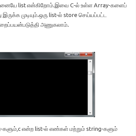
அதனையே list என்கிறோம்.இவை C-ல் உள்ள Array-களைப்
ருக்க முடியும்.ஒரு list-ல் store செய்யப்பட்ட
யவற்றைப்பயன்படுத்தி அணுகலாம்.
g-களும்,c என்ற list-ல் எண்கள் மற்றும் string-களும்