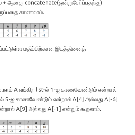
் + ஆனது concatenate(ஒன்றுசேர்ப்பதற்கு)
 இருப்பதை காணலாம்.
பட்டுள்ள மதிப்பிற்கான இடத்தினைத்
ம்.நாம் A எங்கிற list-ல் 1-ஐ காணவேண்டும் என்றால்
ோல் 5-ஐ காணவேண்டும் என்றால் A[4] அல்லது A[-6]
றால் A[9] அல்லது A[-1] என்றும் கூறலாம்.