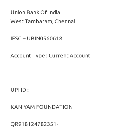
Union Bank Of India
West Tambaram, Chennai
IFSC – UBIN0560618
Account Type : Current Account
UPI ID :
KANIYAM FOUNDATION
QR918124782351-