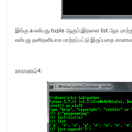
இங்கு a என்பது tuple ஆகும்.இதனை list ஆக மாற்றுவ
என்பது தனிதனியாக மாற்றப்பட்டு இருப்பதை காணலா
உதாரணம்
4: