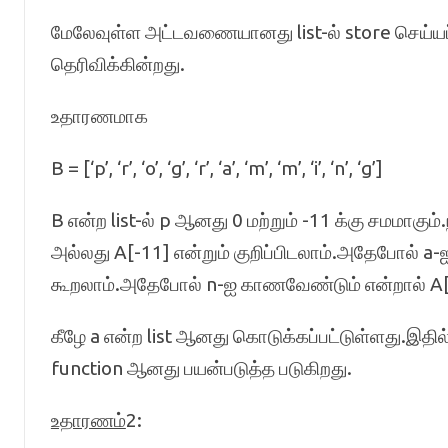
மேலேவுள்ள அட்டவணையானது list-ல் store செய்யப்
தெரிவிக்கின்றது.
உதாரணமாக
B = [‘p’, ‘r’, ‘o’, ‘g’, ‘r’, ‘a’, ‘m’, ‘m’, ‘i’, ‘n’, ‘g’]
B என்ற list-ல் p ஆனது 0 மற்றும் -11 க்கு சமமாகும
அல்லது A[-11] என்றும் குறிப்பிடலாம்.அதேபோல் a
கூறலாம்.அதேபோல் n-ஐ காணவேண்டும் என்றால் A[9] 
கீழே a என்ற list ஆனது கொடுக்கப்பட்டுள்ளது.இதி
function ஆனது பயன்படுத்த படுகிறது.
உதாரணம்
2: