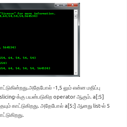
ாட்டுகின்றது.அதேபோல் -1,5 லும் என்ன மதிப்பு
slicing-க்கு பயன்படுகிற operator ஆகும். a[:5]
யும் காட்டுகிறது. அதேபோல் a[5:] ஆனது list-ல் 5
ாட்டுகிறது.