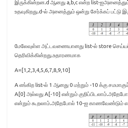
இருக்கின்றன.d ஆனது a,b,c என்ற list-ஐஅனைத்தும
உதவுகிறது.d-ல் அனைத்தும் ஒன்று சேர்க்கப் பட்டு
மேலேவுள்ள அட்டவணையானது list-ல் store செய்யப்
தெரிவிக்கின்றது.உதாரணமாக
A=[1,2,3,4,5,6,7,8,9,10]
A எங்கிற list-ல் 1 ஆனது 0 மற்றும் -10 க்கு சமமாகு
A[0] அல்லது A[-10] என்றும் குறிப்பிடலாம்.அதேப
என்றும் கூறலாம்.அதேபோல் 10-ஐ காணவேண்டும் என்