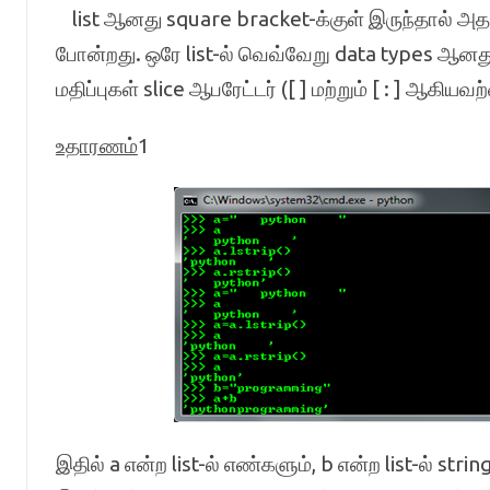
list ஆனது square bracket-க்குள் இருந்தால் 
போன்றது. ஒரே list-ல் வெவ்வேறு data types ஆனது இ
மதிப்புகள் slice ஆபரேட்டர் ([ ] மற்றும் [ : ] ஆகி
உதாரணம்
1
இதில் a என்ற list-ல் எண்களும், b என்ற list-ல் strin