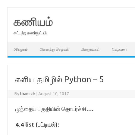
Skip
to
content
கணியம்
கட்டற்ற கணிநுட்பம்
அறிமுகம்
அனைத்து இதழ்கள்
மின்னூல்கள்
நிகழ்வுகள்
எளிய தமிழில் Python – 5
By
thamizh
|
August 10, 2017
முந்தைய பகுதியின் தொடர்ச்சி….
4.4 list (பட்டியல்):