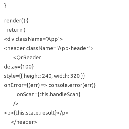
}
render() {
return (
<div className="App">
<header className="App-header">
<QrReader
delay={100}
style={{ height: 240, width: 320 }}
onError={(err) => console.error(err)}
onScan={this.handleScan}
/>
<p>{this.state.result}</p>
</header>