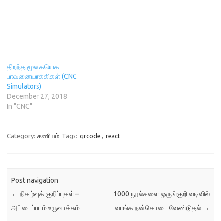
w
)
o
)
w
)
திறந்த மூல கயெக
பாவனையாக்கிகள் (CNC
Simulators)
December 27, 2018
In "CNC"
Category:
கணியம்
Tags:
qrcode
,
react
Post navigation
←
நிகழ்வுக் குறிப்புகள் –
1000 நூல்களை ஒருங்குறி வடிவில்
அட்டைப்படம் உருவாக்கம்
வாங்க நன்கொடை வேண்டுதல்
→