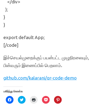
</div>
);
}
}
export default App;
[/code]
இச்செயல்முறைக்குப் பயன்பட்ட முழுநிரலையும்,
பின்வரும் இணைப்பில் பெறலாம்.
github.com/kalarani/qr-code-demo
பகிர்ந்து கொள்க
C
C
C
C
C
l
l
l
l
l
i
i
i
i
i