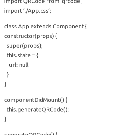
import QRCode from ‘qrcode’;
import ‘./App.css’;
class App extends Component {
constructor(props) {
super(props);
this.state = {
url: null
}
}
componentDidMount() {
this.generateQRCode();
}
generateQRCode() {