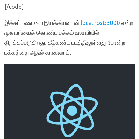
[/code]
இக்கட்டளையை இயக்கியவுடன்
localhost:3000
என்ற
முகவரியைக் கொண்ட பக்கம் உலாவியில்
திறக்கப்படுகிறது. கீழ்கண்ட படத்திலுள்ளது போன்ற
பக்கத்தை அதில் காணலாம்.