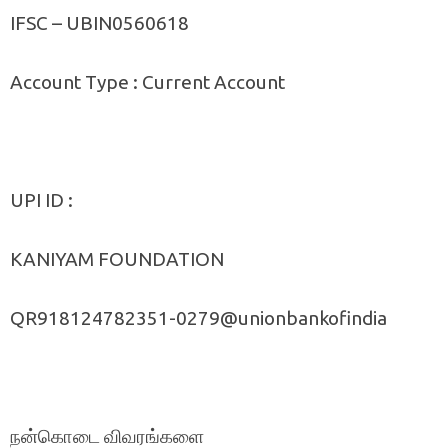
IFSC – UBIN0560618
Account Type : Current Account
UPI ID :
KANIYAM FOUNDATION
QR918124782351-0279@unionbankofindia
நன்கொடை விவரங்களை