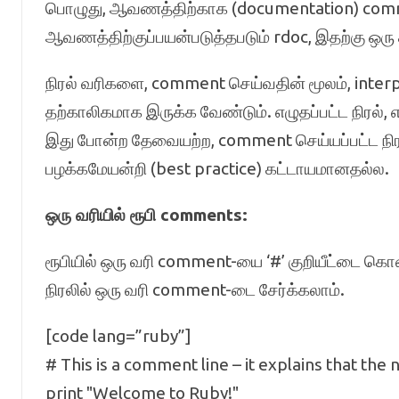
பொழுது, ஆவணத்திற்காக (documentation) commen
ஆவணத்திற்குப்பயன்படுத்தபடும் rdoc, இதற்கு ஒரு
நிரல் வரிகளை, comment செய்வதின் மூலம், inter
தற்காலிகமாக இருக்க வேண்டும். எழுதப்பட்ட நிரல், 
இது போன்ற தேவையற்ற, comment செய்யப்பட்ட நிரல்
பழக்கமேயன்றி (best practice) கட்டாயமானதல்ல.
ஒரு வரியில் ரூபி comments:
ரூபியில் ஒரு வரி comment-யை ‘#’ குறியீட்டை கொ
நிரலில் ஒரு வரி comment-டை சேர்க்கலாம்.
[code lang=”ruby”]
# This is a comment line – it explains that th
print "Welcome to Ruby!"