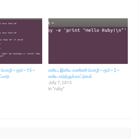
ொழி – ரூபி – 15 –
எளிய, இனிய கணிணி மொழி – ரூபி – 2 –
ப்பாடு
எளிய எடுத்துக்காட்டுகள்
5
July 7, 2015
In "ruby"