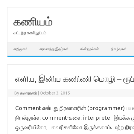
Skip
to
content
கணியம்
கட்டற்ற கணிநுட்பம்
அறிமுகம்
அனைத்து இதழ்கள்
மின்னூல்கள்
நிகழ்வுகள்
எளிய, இனிய கணிணி மொழி – ரூபி 
By
கலாராணி
|
October 3, 2015
Comment என்பது நிரலாளரின் (programmer) பயன்பா
நிரலிலுள்ள comment-களை interpreter இயக்க முய
ஒருவரியிலோ, பலவரிகளிலோ இருக்கலாம். மற்ற நிரலாள