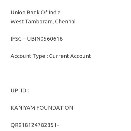
Union Bank Of India
West Tambaram, Chennai
IFSC – UBIN0560618
Account Type : Current Account
UPI ID :
KANIYAM FOUNDATION
QR918124782351-