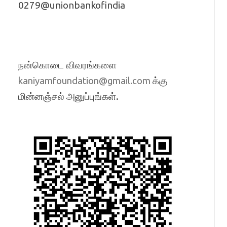
0279@unionbankofindia
நன்கொடை விவரங்களை
க்கு
kaniyamfoundation@gmail.com
மின்னஞ்சல் அனுப்புங்கள்.