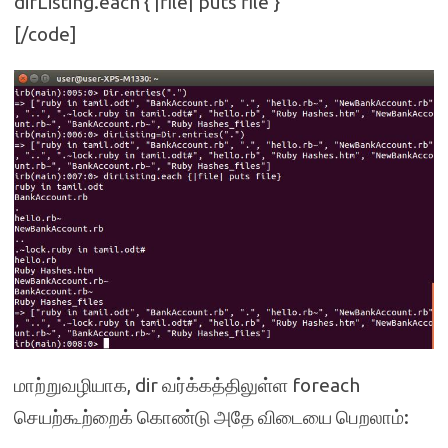
dirListing.each { |file| puts file }
[/code]
மாற்றுவழியாக, dir வர்க்கத்திலுள்ள foreach
செயற்கூற்றைக் கொண்டு அதே விடையை பெறலாம்: