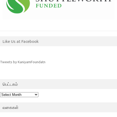
Like Us at Facebook
Tweets by KaniyamFoundatn
பெட்டகம்
பெட்டகம்
வகைகள்