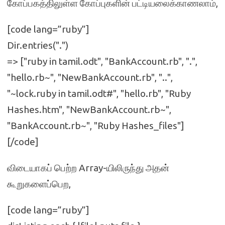
கோப்பகத்திலுள்ள கோப்புகளின் பட்டியலைக்காணலாம்,
[code lang=”ruby”]
Dir.entries(".")
=> ["ruby in tamil.odt", "BankAccount.rb", ".",
"hello.rb~", "NewBankAccount.rb", "..",
"~lock.ruby in tamil.odt#", "hello.rb", "Ruby
Hashes.htm", "NewBankAccount.rb~",
"BankAccount.rb~", "Ruby Hashes_files"]
[/code]
விடையாகப் பெற்ற Array-யிலிருந்து அதன்
கூறுகளைப்பெற,
[code lang=”ruby”]