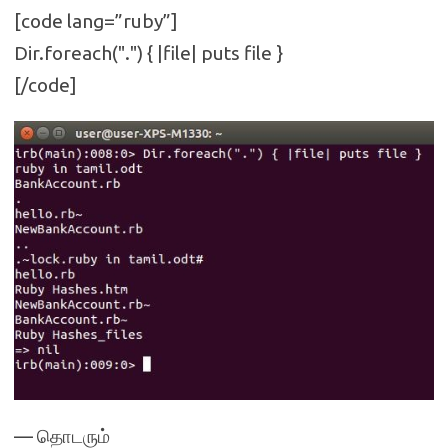
[code lang=”ruby”]
Dir.foreach(".") { |file| puts file }
[/code]
— தொடரும்