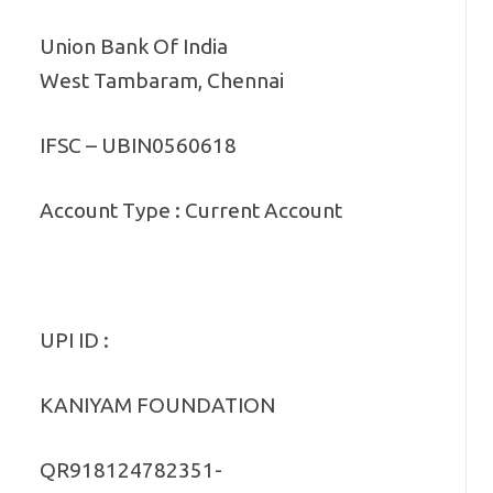
Union Bank Of India
West Tambaram, Chennai
IFSC – UBIN0560618
Account Type : Current Account
UPI ID :
KANIYAM FOUNDATION
QR918124782351-