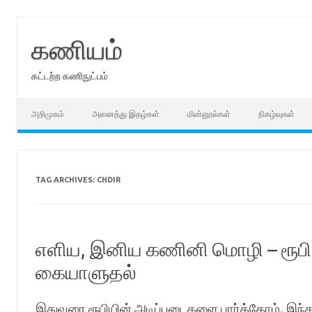
Skip
to
content
கணியம்
கட்டற்ற கணிநுட்பம்
அறிமுகம்
அனைத்து இதழ்கள்
மின்னூல்கள்
நிகழ்வுகள்
TAG ARCHIVES:
CHDIR
எளிய, இனிய கணினி மொழி – ரூபி
கையாளுதல்
இதுவரை ரூபியின் அடிப்படைகளை பார்த்தோம். இந்த அத