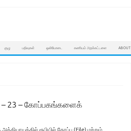
குழு
பதிவுகள்
ஒலியோடை
கணியம் அறக்கட்டளை
ABOUT
 – 23 – கோப்பகங்களைக்
்தியாயத்தில் ரூபியில் கோப்பு (File) மற்றும்