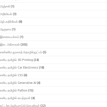
அஞ்சலி
(1)
அறிவியல்
(3)
ஆர்.கதிர்வேல்
(8)
ஆளுமை
(1)
இணையபக்கம்
(1)
இரா. அசோகன்
(305)
எண்ணிம நூலகத் தொழில்நுட்பம்
(5)
எளிய தமிழில் 3D Printing
(24)
எளிய தமிழில் Car Electronics
(18)
எளிய தமிழில் CSS
(6)
எளிய தமிழில் Generative AI
(4)
எளிய தமிழில் Python
(15)
எளிய தமிழில் பைத்தான்
(4)
கட்டற்ற ஆன்டிராய்டு செயலிகள்
(22)