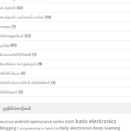
பைத்தான்
(42)
பைத்தான் படிக்கலாம் வாங்க
(30)
மறைவு
(1)
மின்னணுவியல்
(52)
முத்து
(83)
மேககணினி(Cloud)
(1)
மோசில்லா பொதுக்குரல்
(9)
விக்கிப்பீடியா
(5)
விக்கிப்பீடியா:விக்கி மின்மினிகள்
(3)
விக்கிமூலம்
(5)
குறிச்சொற்கள்
basic electronics
AWS
android opensource series
Android
daily electronics
deep-learning
Blogging
css
C programming in tamil