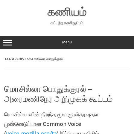
Skip
to
கணியம்
content
கட்டற்ற கணிநுட்பம்
Menu
TAG ARCHIVES:
மொசில்லா பொதுக்குரல்
மொசில்லா பொதுக்குரல் –
அரைமணிநேர அறிமுகக் கூட்டம்
மொசில்லாவின் திறந்த மூல குரல்தரவுதள
முன்னெடுப்பான Common Voice
(
voice.mozilla.org/ta
) இப்போது தமிழில்