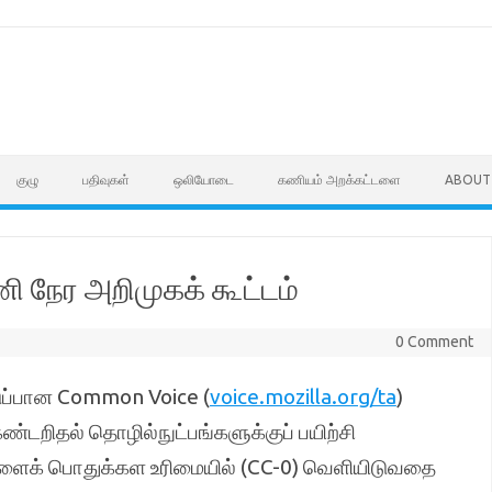
குழு
பதிவுகள்
ஒலியோடை
கணியம் அறக்கட்டளை
ABOUT
 நேர அறிமுகக் கூட்டம்
0 Comment
ுப்பான Common Voice (
voice.mozilla.org/ta
)
ண்டறிதல் தொழில்நுட்பங்களுக்குப் பயிற்சி
களைக் பொதுக்கள உரிமையில் (CC-0) வெளியிடுவதை