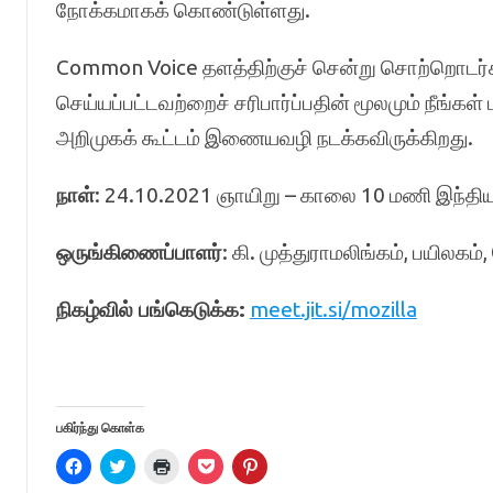
நோக்கமாகக் கொண்டுள்ளது.
Common Voice தளத்திற்குச் சென்று சொற்றொடர்கள
செய்யப்பட்டவற்றைச் சரிபார்ப்பதின் மூலமும் நீங்க
அறிமுகக் கூட்டம் இணையவழி நடக்கவிருக்கிறது.
நாள்
: 24.10.2021 ஞாயிறு – காலை 10 மணி இந்திய
ஒருங்கிணைப்பாளர்
: கி. முத்துராமலிங்கம், பயிலகம
நிகழ்வில் பங்கெடுக்க:
meet.jit.si/mozilla
பகிர்ந்து கொள்க
C
C
C
C
C
l
l
l
l
l
i
i
i
i
i