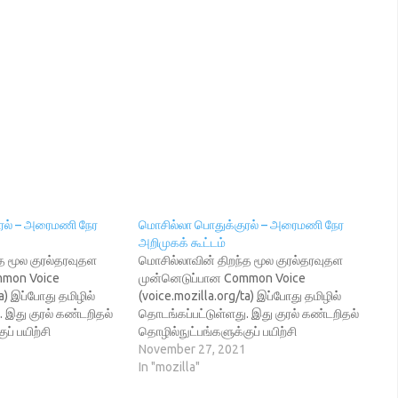
ரல் – அரைமணி நேர
மொசில்லா பொதுக்குரல் – அரைமணி நேர
அறிமுகக் கூட்டம்
த மூல குரல்தரவுதள
மொசில்லாவின் திறந்த மூல குரல்தரவுதள
mmon Voice
முன்னெடுப்பான Common Voice
a) இப்போது தமிழில்
(voice.mozilla.org/ta) இப்போது தமிழில்
. இது குரல் கண்டறிதல்
தொடங்கப்பட்டுள்ளது. இது குரல் கண்டறிதல்
ப் பயிற்சி
தொழில்நுட்பங்களுக்குப் பயிற்சி
வையான பெருமளவு
அளிப்பதற்குத் தேவையான பெருமளவு
November 27, 2021
ொதுக்கள உரிமையில்
குரல்மாதிரிகளைக் பொதுக்கள உரிமையில்
In "mozilla"
தை நோக்கமாகக்
(CC-0) வெளியிடுவதை நோக்கமாகக்