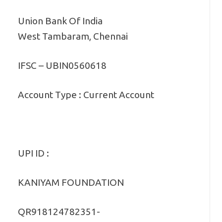
Union Bank Of India
West Tambaram, Chennai
IFSC – UBIN0560618
Account Type : Current Account
UPI ID :
KANIYAM FOUNDATION
QR918124782351-