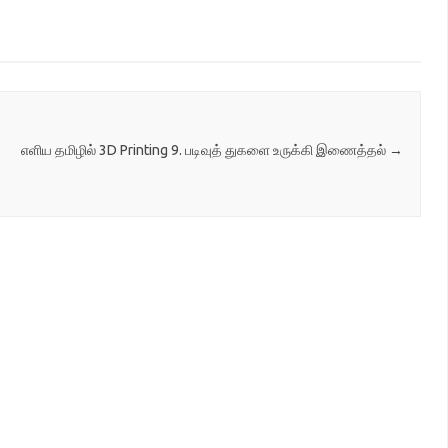
mon Voice
கொண்டுள்ளது. Common Voice
று சொற்றொடர்களைப்
தளத்திற்குச் சென்று சொற்றொடர்களைப்
 மூலமும் பதிவு
பேசி பதிவுசெய்வதின் மூலமும் பதிவு
ரிபார்ப்பதின் மூலமும்
செய்யப்பட்டவற்றைச் சரிபார்ப்பதின் மூலமும்
ம். இதைப் பற்றிய அரை
நீங்கள் பங்களிக்கலாம். இதைப் பற்றிய அரை
 கூட்டம் இணையவழி
மணி நேர அறிமுகக் கூட்டம் இணையவழி
ாள்:…
நடக்கவிருக்கிறது. நாள்:…
எளிய தமிழில் 3D Printing 9. படிவுத் துகளை உருக்கி இணைத்தல்
→