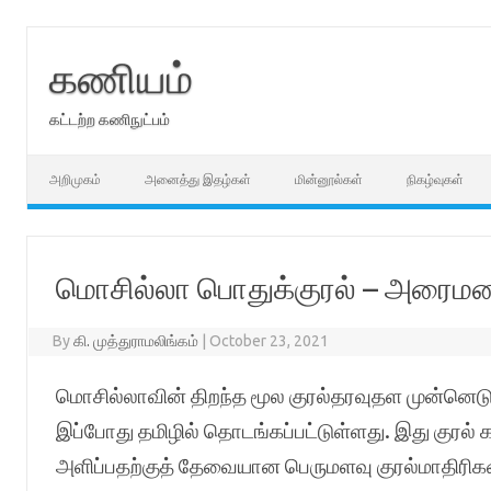
Skip
to
content
கணியம்
கட்டற்ற கணிநுட்பம்
அறிமுகம்
அனைத்து இதழ்கள்
மின்னூல்கள்
நிகழ்வுகள்
மொசில்லா பொதுக்குரல் – அரைமணி
By
கி. முத்துராமலிங்கம்
|
October 23, 2021
மொசில்லாவின் திறந்த மூல குரல்தரவுதள முன்னெட
இப்போது தமிழில் தொடங்கப்பட்டுள்ளது. இது குரல் க
அளிப்பதற்குத் தேவையான பெருமளவு குரல்மாதிரி