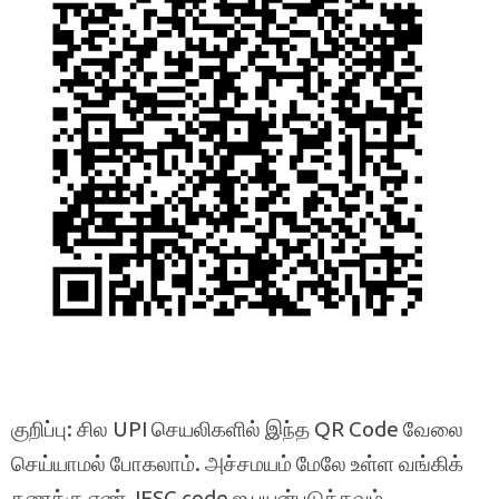
குறிப்பு: சில UPI செயலிகளில் இந்த QR Code வேலை
செய்யாமல் போகலாம். அச்சமயம் மேலே உள்ள வங்கிக்
கணக்கு எண், IFSC code ஐ பயன்படுத்தவும்.