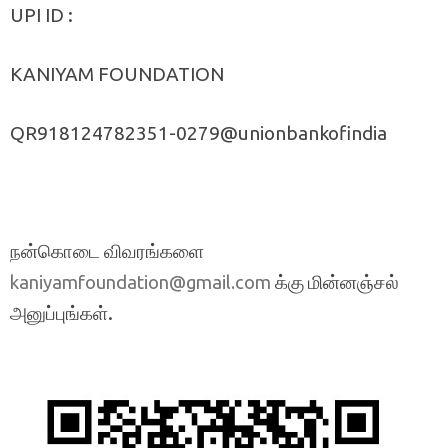
UPI ID :
KANIYAM FOUNDATION
QR918124782351-0279@unionbankofindia
நன்கொடை விவரங்களை
க்கு மின்னஞ்சல்
kaniyamfoundation@gmail.com
அனுப்புங்கள்.