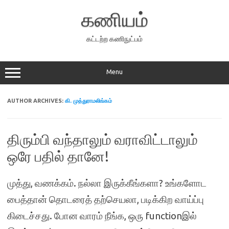
Skip
to
கணியம்
content
கட்டற்ற கணிநுட்பம்
Menu
AUTHOR ARCHIVES:
கி. முத்துராமலிங்கம்
திரும்பி வந்தாலும் வராவிட்டாலும்
ஒரே பதில் தானே!
முத்து, வணக்கம். நல்லா இருக்கீங்களா? உங்களோட
பைத்தான் தொடரைத் தற்செயலா, படிக்கிற வாய்ப்பு
கிடைச்சது. போன வாரம் நீங்க, ஒரு functionஇல்