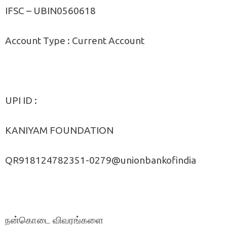
IFSC – UBIN0560618
Account Type : Current Account
UPI ID :
KANIYAM FOUNDATION
QR918124782351-0279@unionbankofindia
நன்கொடை விவரங்களை