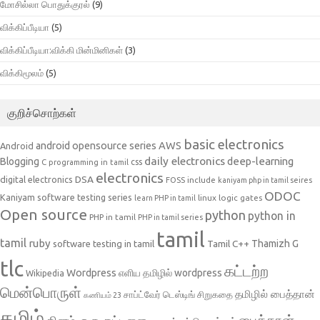
மோசில்லா பொதுக்குரல்
(9)
விக்கிப்பீடியா
(5)
விக்கிப்பீடியா:விக்கி மின்மினிகள்
(3)
விக்கிமூலம்
(5)
குறிச்சொற்கள்
basic electronics
AWS
android opensource series
Android
daily electronics
deep-learning
Blogging
css
C programming in tamil
electronics
DSA
digital electronics
include
FOSS
kaniyam php in tamil seires
ODOC
Kaniyam software testing series
linux
logic gates
learn PHP in tamil
Open source
python
python in
PHP in tamil
PHP in tamil series
tamil
tamil
ruby
Tamil C++
Thamizh G
software testing in tamil
tlc
கட்டற்ற
Wordpress
எளிய தமிழில் wordpress
Wikipedia
மென்பொருள்
தமிழில் பைத்தான்
சாப்ட்வேர் டெஸ்டிங்
சிறுகதை
கணியம் 23
தமிழ்
பைத்தான்