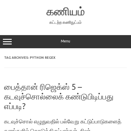
Skip
to
கணியம்
content
கட்டற்ற கணிநுட்பம்
Menu
TAG ARCHIVES:
PYTHON REGEX
பைத்தான் ரிஜெக்ஸ் 5 –
கடவுச்சொல்லைக் கண்டுபிடிப்பது
எப்படி?
கடவுச்சொல் எழுதுவதில் பல்வேறு கட்டுப்பாடுகளைத்
தளங்களில் கொடுத்திருப்பார்கள். சிலர்