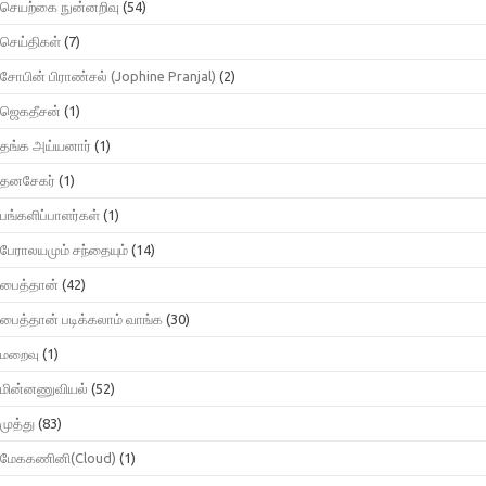
செயற்கை நுன்னறிவு
(54)
செய்திகள்
(7)
சோபின் பிராண்சல் (Jophine Pranjal)
(2)
ஜெகதீசன்
(1)
தங்க அய்யனார்
(1)
தனசேகர்
(1)
பங்களிப்பாளர்கள்
(1)
பேராலயமும் சந்தையும்
(14)
பைத்தான்
(42)
பைத்தான் படிக்கலாம் வாங்க
(30)
மறைவு
(1)
மின்னணுவியல்
(52)
முத்து
(83)
மேககணினி(Cloud)
(1)