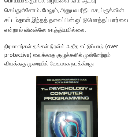
பொய்யாக்கும் பல வழிகளை நாம் ஆய்வு
செய்துள்ளோம். மேலும், அனுபவ ரீதியாக, ப்ரூக்ஸின்
சட்டம்தான் இந்தத் தலைப்பின் ஒட்டுமொத்தப் பார்வை
என்றால் லினக்ஸே சாத்தியமில்லை.
நிரலாளர்கள் தங்கள் நிரலில் அதீத கட்டுப்பாடு (over
protective) வைக்காத குழுக்களில் முன்னேற்றம்
வியத்தகு முறையில் வேகமாக நடக்கிறது