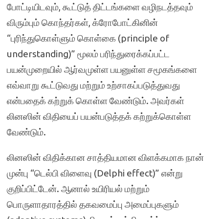
போட்டியிடவும், கூட்டுத் திட்டங்களை வழிநடத்தவும்
விரும்பும் கொந்தர்கள், க்ரோபோட்கினின்
“புரிந்துகொள்ளும் கொள்கை (principle of
understanding)” மூலம் பரிந்துரைக்கப்பட்ட
பயன்முறையில் ஆர்வமுள்ள பயனுள்ள சமூகங்களை
எவ்வாறு கூட்டுவது மற்றும் உற்சாகப்படுத்துவது
என்பதைக் கற்றுக் கொள்ள வேண்டும். அவர்கள்
லினஸின் விதியைப் பயன்படுத்தக் கற்றுக்கொள்ள
வேண்டும்.
லினஸின் விதிக்கான சாத்தியமான விளக்கமாக நான்
முன்பு “டெல்பி விளைவு (Delphi effect)” என்று
குறிப்பிட்டேன். ஆனால் உயிரியல் மற்றும்
பொருளாதாரத்தில் தகவமைப்பு அமைப்புகளும்