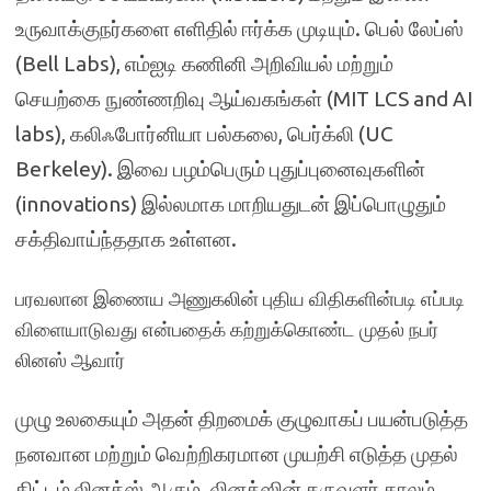
உருவாக்குநர்களை எளிதில் ஈர்க்க முடியும். பெல் லேப்ஸ்
(Bell Labs), எம்ஐடி கணினி அறிவியல் மற்றும்
செயற்கை நுண்ணறிவு ஆய்வகங்கள் (MIT LCS and AI
labs), கலிஃபோர்னியா பல்கலை, பெர்க்லி (UC
Berkeley). இவை பழம்பெரும் புதுப்புனைவுகளின்
(innovations) இல்லமாக மாறியதுடன் இப்பொழுதும்
சக்திவாய்ந்ததாக உள்ளன.
பரவலான இணைய அணுகலின் புதிய விதிகளின்படி எப்படி
விளையாடுவது என்பதைக் கற்றுக்கொண்ட முதல் நபர்
லினஸ் ஆவார்
முழு உலகையும் அதன் திறமைக் குழுவாகப் பயன்படுத்த
நனவான மற்றும் வெற்றிகரமான முயற்சி எடுத்த முதல்
திட்டம் லினக்ஸ் ஆகும். லினக்ஸின் கருவளர் காலம்