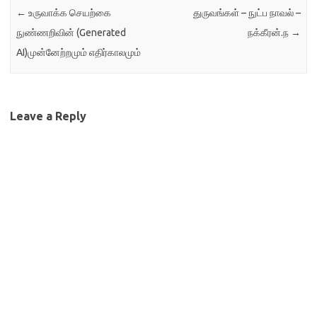
←
உருவாக்க செயற்கை
துருவங்கள் – நுட்ப நாவல் –
நுண்ணறிவின் (Generated
நக்கீரன்.ந
→
AI)முன்னேற்றமும் எதிர்காலமும்
Leave a Reply