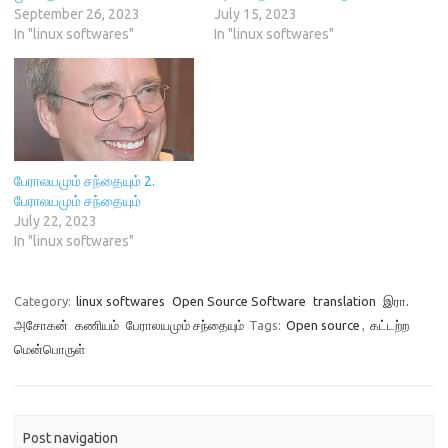
i
n
d
w
September 26, 2023
July 15, 2023
n
d
o
i
d
o
w
n
In "linux softwares"
In "linux softwares"
o
w
)
d
w
)
o
)
w
)
பேராலயமும் சந்தையும் 2.
பேராலயமும் சந்தையும்
July 22, 2023
In "linux softwares"
Category:
linux softwares
Open Source Software
translation
இரா.
அசோகன்
கணியம்
பேராலயமும் சந்தையும்
Tags:
Open source
,
கட்டற்ற
மென்பொருள்
Post navigation