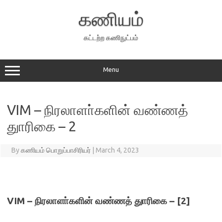
Skip
to
கணியம்
content
கட்டற்ற கணிநுட்பம்
Menu
VIM – நிரலாளா்களின் வண்ணத்
துாரிகை – 2
By
கணியம் பொறுப்பாசிரியர்
|
March 4, 2023
VIM – நிரலாளா்களின் வண்ணத் துாரிகை – [2]