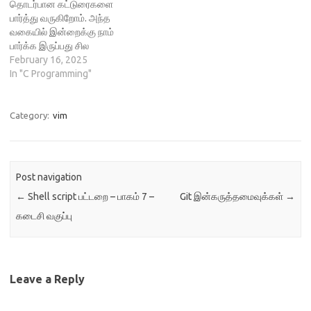
தொடர்பான கட்டுரைகளை
விஷயத்திற்கு திரும்ப திரும்ப
பார்த்து வருகிறோம். அந்த
நேரம் செலவிடுவது முற்றிலும்
வகையில் இன்றைக்கு நாம்
வியாத்தம்.பாட்டு கேட்பதற்கு [
பார்க்க இருப்பது சில
Winamp | Mplayer| YT |…
முக்கியமான சீன் மொழியின்
February 16, 2025
குறிச்சொற்கள் (keywords)
In "C Programming"
குறித்துதான். இந்த குறி
சொற்களை கவனமாக படித்து
வைத்துக் கொள்ளுங்கள். நாம்
Category:
vim
அடுத்தடுத்து பார்க்கப் போகிற
நிரல் ஆக்கங்களுக்கு
இத்தகைய குறிச்சொற்கள்
முக்கியமானது. மொத்தமாக சீ
Post navigation
மொழியில் 32 குறிச்சொற்கள்
←
Shell script பட்டறை – பாகம் 7 –
Git இன்கருத்தமைவுக்கள்
→
இருக்கிறது. இந்த அனைத்து
குறிச்சொற்களையும்
கடைசி வகுப்பு
முதலிலேயே கற்று வைத்திருக்க
வேண்டிய…
Leave a Reply