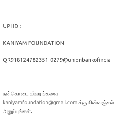
UPI ID :
KANIYAM FOUNDATION
QR918124782351-0279@unionbankofindia
நன்கொடை விவரங்களை
க்கு மின்னஞ்சல்
kaniyamfoundation@gmail.com
அனுப்புங்கள்.