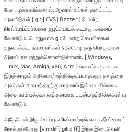
உங்கள் செல்லகிளி, எப்படி வேண்டுமானாலும் சொல்படி
பேச பழக்குவிக்கலாம். ஆனால் உங்கள் தனிப்பட்ட
அளவீடுகள் [ git | CVS | Bazzer ] போன்ற
நிரல்மேய்ப்பா்களை குழப்பிவிடக் கூடாது. கவனம்
வேண்டும். பொதுவாக git போன்ற செயலிகளை
உருவாக்கிய நிரலாளா்கள் space-ஐ ஒரு பொதுவான
அளவீடாக ஏற்றுக்கொண்டுள்ளனா். [ Windows,
Linux, Mac, Amiga, x86, Arm ] என எந்த தளமாக
இருந்தாலும் அதிகமாற்றத்திக்குட்படாத ஒரு தளத்தை
அவா்கள் அமைத்ததற்கு காரணம் இல்லாமலில்லை.
அதை நாம் புத்திசாலித்தனமாக பயன்படுத்திக்கொள்ள
வேண்டும்.
அதேபோல் இரு கோப்புகளின் மாற்றங்களை தீா்க்கமாய்
நோக்கும்போது [vimdiff, git diff] இந்த இடைவெளி