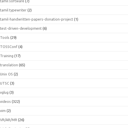
tamil software
(7)
tamil typewriter
(2)
tamil-handwritten-papers-donation-project
(1)
test-driven-development
(6)
Tools
(29)
TOSSConf
(4)
Training
(17)
translation
(65)
Unix OS
(2)
UTSC
(3)
vglug
(3)
videos
(322)
vim
(2)
VR/AR/MR
(26)