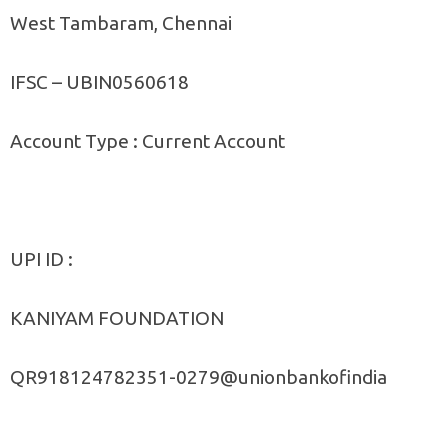
West Tambaram, Chennai
IFSC – UBIN0560618
Account Type : Current Account
UPI ID :
KANIYAM FOUNDATION
QR918124782351-0279@unionbankofindia