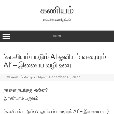
Skip
to
கணியம்
content
கட்டற்ற கணிநுட்பம்
Menu
‘காவியம் பாடும் AI ஓவியம் வரையும்
AI’ – இணைய வழி உரை
By
கணியம் பொறுப்பாசிரியர்
|
December 16, 2022
நாளை நடந்தது என்ன?
இரண்டாம் பருவம்
‘காவியம் பாடும் AI ஓவியம் வரையும் AI’ – இணைய வழி