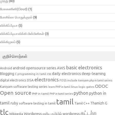
முத்து
(83)
மேககணினி(Cloud)
(1)
மோசில்லா பொதுக்குரல்
(9)
விக்கிப்பீடியா
(5)
விக்கிப்பீடியா:விக்கி மின்மினிகள்
(3)
விக்கிமூலம்
(5)
குறிச்சொற்கள்
basic electronics
AWS
android opensource series
Android
daily electronics
deep-learning
Blogging
css
C programming in tamil
electronics
DSA
digital electronics
include
FOSS
kaniyam php in tamil seires
ODOC
Kaniyam software testing series
linux
logic gates
learn PHP in tamil
Open source
python
python in
PHP in tamil
PHP in tamil series
tamil
tamil
ruby
Tamil C++
Thamizh G
software testing in tamil
tlc
கட்டற்ற
Wordpress
எளிய தமிழில் wordpress
Wikipedia