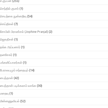
ச.குப்பன்
(255)
செந்தில் குமார்
(1)
செயற்கை நுன்னறிவு
(54)
செய்திகள்
(7)
சோபின் பிராண்சல் (Jophine Pranjal)
(2)
ஜெகதீசன்
(1)
தங்க அய்யனார்
(1)
தனசேகர்
(1)
பங்களிப்பாளர்கள்
(1)
பேராலயமும் சந்தையும்
(14)
பைத்தான்
(42)
பைத்தான் படிக்கலாம் வாங்க
(30)
மறைவு
(1)
மின்னணுவியல்
(52)