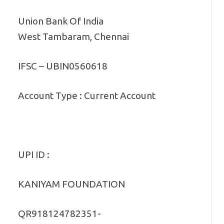
Union Bank Of India
West Tambaram, Chennai
IFSC – UBIN0560618
Account Type : Current Account
UPI ID :
KANIYAM FOUNDATION
QR918124782351-