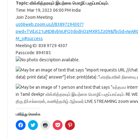
Topic: விக்கித்தரவும் இயற்கை மொழிப் பகுப்பாய்வும்.
Time: Mar 19, 2023 06:00 PM India
Join Zoom Meeting
us06web.zoom.us/j/83897294307?
pwd=TVdJc21uNDBvbWJFQ3dodnQzMXRSZz09&fbclid=IwAR05
M_o#success
Meeting ID: 838 9729 4307
Passcode: 894185
பகிர்ந்து கொள்க
C
C
C
C
C
l
l
l
l
l
i
i
i
i
i
c
c
c
c
c