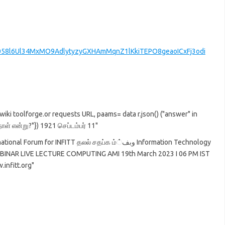
8l6Ul34MxMO9AdlytyzyGXHAmMqnZ1lKkiTEPO8geaoICxFj3odi