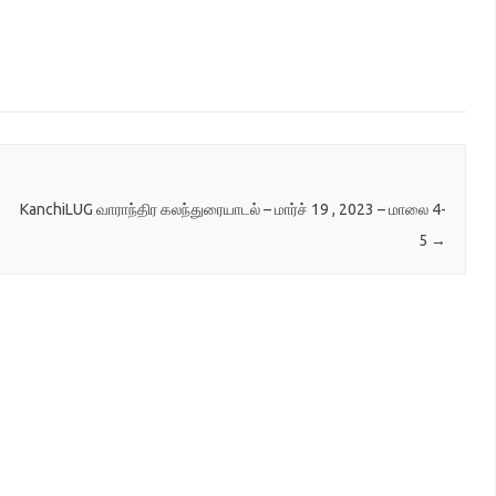
நேரஅளவுகளை மாற்றியமைக்கலாம் ,
திரைக்காட்சிகளை படமாக எடுக்கலாம்.
இதற்காக Eva இன் "Listen" அல்லது "Hey
listen"…
KanchiLUG வாராந்திர கலந்துரையாடல் – மார்ச் 19 , 2023 – மாலை 4-
5
→