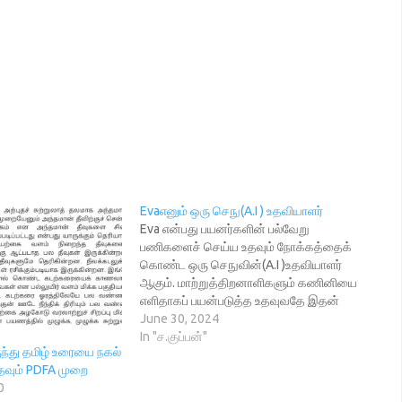
Evaஎனும் ஒரு செநு(A.I ) உதவியாளர்
Eva என்பது பயனர்களின் பல்வேறு
பணிகளைச் செய்ய உதவும் நோக்கத்தைக்
கொண்ட ஒரு செநுவின்(A.I )உதவியாளர்
ஆகும். மாற்றுத்திறனாளிகளும் கணினியை
எளிதாகப் பயன்படுத்த உதவுவதே இதன்
நோக்கமாகும். Eva எனும் அமைவு தொடர்பான
June 30, 2024
, அமைவு அல்லாத பயன்பாடுகளைத் திறந்து
In "ச.குப்பன்"
ுந்து தமிழ் உரையை நகல்
செயல்படுத்தி பயன்பெற்றபின் அதனை
உதவும் PDFA முறை
மூடிவெளியேறலாம், இணையப்
0
பயன்பாடுகளில் உள்ளடக்கத்தைத் தேடலாம்,