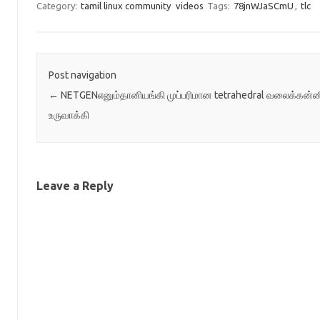
Category:
tamil linux community
videos
Tags:
78jnWJaSCmU
,
tlc
list=PLgWpUXNR_
p2-2m1V 2) ஜாவா 
Post navigation
←
NETGENஎனும்தானியங்கி முப்பரிமான tetrahedral வலைக்கன்ன
உருவாக்கி
Leave a Reply