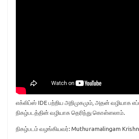
எக்லிப்ஸ் IDE பற்றிய அறிமுகமும், அதன் வழியாக எப
நிகழ்படத்தின் வழியாக தெரிந்து கொள்ளலாம்.
நிகழ்படம் வழங்கியவர்: Muthuramalingam Krishn