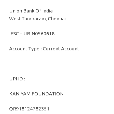
Union Bank Of India
West Tambaram, Chennai
IFSC – UBIN0560618
Account Type : Current Account
UPI ID :
KANIYAM FOUNDATION
QR918124782351-