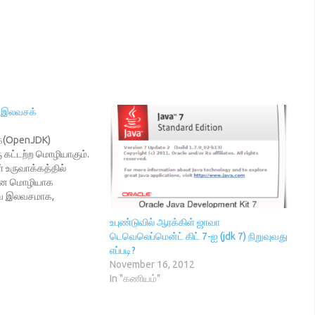
ல் இலவசக்
கே(OpenJDK)
ு கட்டற்ற மொழியாகும்.
 உருவாக்கத்தில்
யான மொழியாக
வை இலவசமாக,
உரிமத்தில் பயிலகம் -
உபுண்டுவில் ஆரக்கிள் ஜாவா
க்கத்தில் வெளியிட்டு
டெவெலெப்மென்ட் கிட் 7-ஐ (jdk 7) நிறுவுவது
்கான இணைப்புகள்
எப்படி?
்டுள்ளன.
November 16, 2012
ுதியவர்கள், மாணவர்கள்
In "கணியம்"
்சி பெற இவை உதவும். 1)
படைகள் -
e.com/playlist?