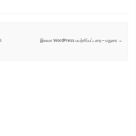
WCfsFtL526RNHQ8a8
-…
ி
இலவச WordPress பயற்சிப்பட்டறை – மதுரை
→