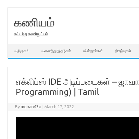
Skip
to
content
கணியம்
கட்டற்ற கணிநுட்பம்
அறிமுகம்
அனைத்து இதழ்கள்
மின்னூல்கள்
நிகழ்வுகள்
எக்லிப்ஸ் IDE அடிப்படைகள் – ஜாவா
Programming) | Tamil
By
mohan43u
|
March 27, 2022