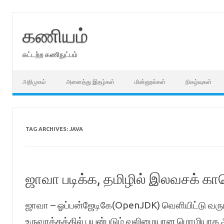
Skip
to
content
கணியம்
கட்டற்ற கணிநுட்பம்
அறிமுகம்
அனைத்து இதழ்கள்
மின்னூல்கள்
நிகழ்வுகள்
TAG ARCHIVES:
JAVA
ஜாவா படிக்க, தமிழில் இலவசக் 
ஜாவா – ஓப்பன்ஜேடிகே(OpenJDK) வெளியிட்டு வரும
உருவாக்கத்தில் பயன்படும் வலிமையான மொழியாக அ