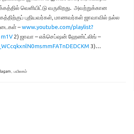
பக்கத்தில் வெளியிட்டு வருகிறது. அவற்றுக்கான
த்திற்குப் புதியவர்கள், மாணவர்கள் ஜாவாவில் நல்ல
்படைகள் –
www.youtube.com/playlist?
2m1V
2) ஜாவா – எக்செப்ஷன் ஹேண்ட்லிங் –
XNR_WCcqkxnlN0msmmFATnDEDCKM
3)…
ilagam
,
பயிலகம்