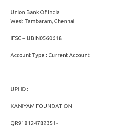
Union Bank Of India
West Tambaram, Chennai
IFSC – UBIN0560618
Account Type : Current Account
UPI ID :
KANIYAM FOUNDATION
QR918124782351-