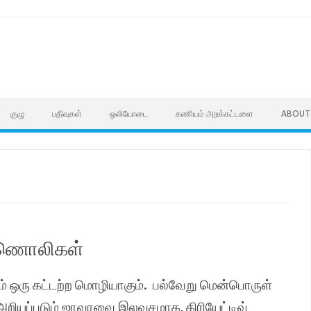
குழு
பதிவுகள்
ஒலியோடை
கணியம் அறக்கட்டளை
ABOUT
காணொலிகள்
் ஒரு கட்டற்ற மொழியாகும். பல்வேறு மென்பொருள்
றியப்படும் ஜாவாவை இலவசமாக, கிரியேட்டிவ்