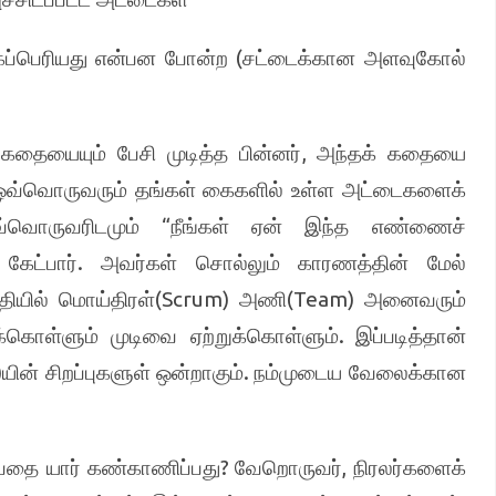
(
கப்பெரியது என்பன போன்ற
சட்டைக்கான அளவுகோல்
,
தையையும் பேசி முடித்த பின்னர்
அந்தக் கதையை
ப ஒவ்வொருவரும் தங்கள் கைகளில் உள்ள அட்டைகளைக்
“
வ்வொருவரிடமும்
நீங்கள் ஏன் இந்த எண்ணைச்
.
கேட்பார்
அவர்கள் சொல்லும் காரணத்தின் மேல்
(Scrum)
(Team)
தியில் மொய்திரள்
அணி
அனைவரும்
.
க்கொள்ளும் முடிவை ஏற்றுக்கொள்ளும்
இப்படித்தான்
)
.
யின் சிறப்புகளுள் ஒன்றாகும்
நம்முடைய வேலைக்கான
?
,
்பதை யார் கண்காணிப்பது
வேறொருவர்
நிரலர்களைக்