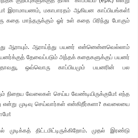
“
“(epic)
ந்தக் குறிப்புகளுக்குத் தான்
காப்பியம்
என்று
!
,
!
மே
இராமாயணம்
மகாபாரதம் ஆகியன காப்பியங்கள்
ு கதை மாந்தருக்கும் ஓர் உள் கதை பிரிந்து போகும்
.
து ஆராயும்
ஆராய்ந்து பயனர் என்னென்னவெல்லாம்
யனர்க்குத் தேவைப்படும் அந்தக் கதைகளுக்குப் பயனர்
,
தாவது
ஒவ்வொரு காப்பியமும் பயனரின் பல
!
ம் நிறைய வேலைகள் செய்ய வேண்டியிருக்குமே
எந்த
?
என்று முடிவு செய்வார்கள் என்கிறீர்களா
கவலையை
!
லாமே
.
முடிக்கத் திட்டமிட்டிருக்கிறோம்
முதல் இரண்டு