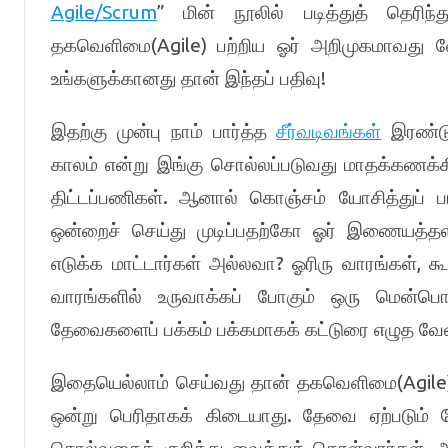
Agile/Scrum
”
மின் நூலில் படித்துத் தெரிந
(Agile)
தகவெளிமை
பற்றிய ஓர் அறிமுகமாவது 
!
உங்களுக்கானது தான் இந்தப் பதிவு
இதற்கு முன்பு நாம் பார்த்த
சீர்வடிவங்கள்
இரண்டு
காலம் என்று இங்கு சொல்லப்படுவது மாதக்கணக்க
.
திட்டப்பணிகள்
ஆனால் கொஞ்சம் யோசித்துப் ப
ஒன்றைச் செய்து முடிப்பதற்கோ ஓர் இணையத்த
?
,
எடுக்க மாட்டார்கள் அல்லவா
ஓரிரு வாரங்கள்
கூ
வாரங்களில் உருவாக்கப் போகும் ஒரு மென்பொர
தேவைகளைப் பக்கம் பக்கமாகக் கட்டுரை எழுத வ
(Agil
இதையெல்லாம் செய்வது தான் தகவெளிமை
.
ஒன்று பெரிதாகக் கிடையாது
தேவை ஏற்படும் ப