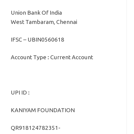
Union Bank Of India
West Tambaram, Chennai
IFSC – UBIN0560618
Account Type : Current Account
UPI ID :
KANIYAM FOUNDATION
QR918124782351-