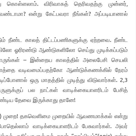
.
,
்து கொள்ளலாம்
விரிவாகத் தெரிவதற்கு முன்னர்
?
?
வேண்டாமா
என்று கேட்பவரா நீங்கள்
அப்படியானால்
.
ம் நீண்ட காலத் திட்டப்பணிகளுக்கு ஏற்றவை
நீண்ட
ிலோ ஓரிரண்டு ஆண்டுகளிலோ செய்து முடிக்கப்படும்
–
ாருங்கள்
இன்றைய காலத்தில் அலைபேசி செயலி
ளத்தை வடிவமைப்பதற்கோ ஆண்டுக்கணக்கில் நேரம்
. 2,3
டிப்போனால் ஒரு மாதத்தில் முடித்து விடுவார்கள்
ுளுக்குப் பல நாட்கள் வாடிக்கையாளரிடம் பேசித்
!
ேண்டிய தேவை இருக்காது தானே
e)
!
முறை
தகவெளிமை முறையில் ஆவணமாக்கல் என்று
.
ோதெல்லாம் வாடிக்கையாளரிடம் பேசுவார்கள்
அவர்