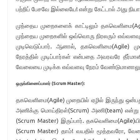
!
பற்றிப் பேசவே இல்லையே
என்று கேட்டால் அது நி
(A
முந்தைய முறைகளைக் காட்டிலும் தகவெளிமை
முந்தைய முறைகளில் ஒவ்வொரு நிரலரும் எவ்வளவு
.
,
(Agile)
முடிவெடுப்பார்
ஆனால்
தகவெளிமை
ம
நேரத்தில் முடிப்பார்கள் என்பதை அவரவரே தீர்மானி
வேலையை முடிக்க எவ்வளவு நேரம் வேண்டுமானாலு
(Scrum Master):
ஒருங்கிணைப்பாளர்
(Agile)
தகவெளிமை
முறையில் ஏழில் இருந்து ஒன்
(Scrum)
(team)
அணிக்கு மொய்திரள்
அணி
என்று
(Scrum Master)
.
(Agile)
இருப்பார்
தகவெளிமை
ய
(Scrum Master)
!
,
தாம்
வயதில் மூத்தவரோ
வேல