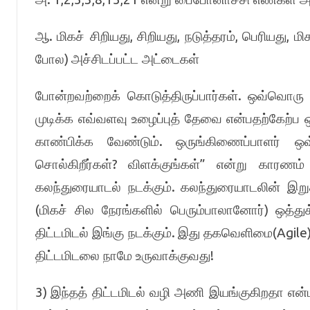
.
,
,
,
,
ஆ
மிகச் சிறியது
சிறியது
நடுத்தரம்
பெரியது
மி
)
போல
அச்சிடப்பட்ட அட்டைகள்
.
போன்றவற்றைக் கொடுத்திருப்பார்கள்
ஒவ்வொரு க
முடிக்க எவ்வளவு உழைப்புத் தேவை என்பதற்கேற்
.
காண்பிக்க வேண்டும்
ஒருங்கிணைப்பாளர் ஒ
?
”
சொல்கிறீர்கள்
விளக்குங்கள்
என்று காரணம் 
.
கலந்துரையாடல் நடக்கும்
கலந்துரையாடலின் இறு
(
)
மிகச் சில நேரங்களில் பெரும்பாலானோர்
ஒத்து
.
(Agile
திட்டமிடல் இங்கு நடக்கும்
இது தகவெளிமை
!
திட்டமிடலை நாமே உருவாக்குவது
3)
இந்தத் திட்டமிடல் வழி அணி இயங்குகிறதா என