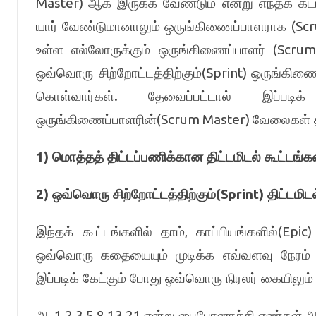
Master)
ஆக இருக்க வேண்டும் என்று எந்தக் கட
(Sc
யார் வேண்டுமானாலும் ஒருங்கிணைப்பாளராக
(Scru
உள்ள எல்லோருக்கும் ஒருங்கிணைப்பாளர்
(Sprint)
ஒவ்வொரு சிற்றோட்டத்திற்கும்
ஒருங்கிணை
.
கொள்வார்கள்
தேவைப்பட்டால் இப்பட
(Scrum Master)
ஒருங்கிணைப்பாளரின்
வேலைகள் 
1)
மொத்தத் திட்டப்பணிக்கான திட்டமிடல் கூட்டங்க
2)
(Sprint)
ஒவ்வொரு சிற்றோட்டத்திற்கும்
திட்டமிட
,
(Epic
இந்தக் கூட்டங்களில் தாம்
காப்பியங்களில்
ஒவ்வொரு கதையையும் முடிக்க எவ்வளவு நேரம் ஆ
இப்படிக் கேட்கும் போது ஒவ்வொரு நிரலர் கையிலும்
. 1,2,3,5,8,13,21
அ
என்று பைபோனாச்சி எண்கள் அச