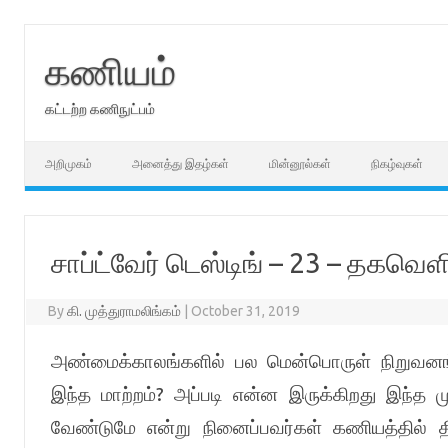
Skip
to
content
கணியம்
கட்டற்ற கணிநுட்பம்
அறிமுகம்
அனைத்து இதழ்கள்
மின்னூல்கள்
நிகழ்வுகள்
சாப்ட்வேர் டெஸ்டிங் – 23 – தகவ
By
கி. முத்துராமலிங்கம்
|
October 31, 2019
அண்மைக்காலங்களில் பல மென்பொருள் நிறுவனங
?
இந்த மாற்றம்
அப்படி என்ன இருக்கிறது இந்த ம
வேண்டுமே என்று நினைப்பவர்கள் கணியத்தில் த