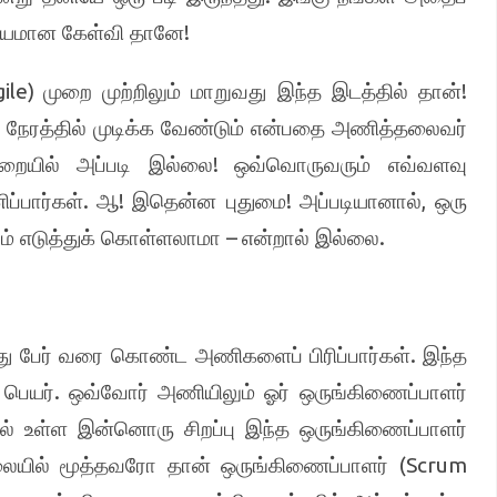
!
யாயமான கேள்வி தானே
gile)
!
முறை முற்றிலும் மாறுவது இந்த இடத்தில் தான்
 நேரத்தில் முடிக்க வேண்டும் என்பதை அணித்தலைவர்
!
ுறையில் அப்படி இல்லை
ஒவ்வொருவரும் எவ்வளவு
.
!
!
,
ப்பார்கள்
ஆ
இதென்ன புதுமை
அப்படியானால்
ஒரு
–
.
ம் எடுத்துக் கொள்ளலாமா
என்றால் இல்லை
.
பது பேர் வரை கொண்ட அணிகளைப் பிரிப்பார்கள்
இந்த
.
 பெயர்
ஒவ்வோர் அணியிலும் ஓர் ஒருங்கிணைப்பாளர்
ில் உள்ள இன்னொரு சிறப்பு இந்த ஒருங்கிணைப்பாளர்
(Scrum
ையில் மூத்தவரோ தான் ஒருங்கிணைப்பாளர்