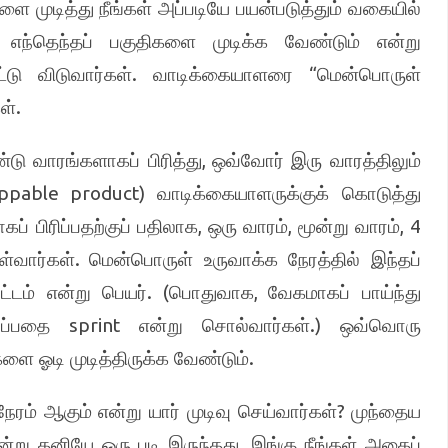
ளை முடித்து நீங்கள் அப்படியே பயன்படுத்தும் வகையில்
.
எந்தெந்தப் பகுதிகளை முடிக்க வேண்டும் என்று
.
“
டு விடுவார்கள்
வாடிக்கையாளரை
மென்பொருள்
.
ள்
,
ு வாரங்களாகப் பிரித்து
ஒவ்வோர் இரு வாரத்திலும்
ippable product)
வாடிக்கையாளருக்குக் கொடுத்து
,
,
, 4
் பிரிப்பதற்குப் பதிலாக
ஒரு வாரம்
மூன்று வாரம்
.
ள்வார்கள்
மென்பொருள் உருவாக்க நேரத்தில் இந்தப்
. (
,
்டம் என்று பெயர்
பொதுவாக
வேகமாகப் பாய்ந்து
sprint
.)
டிப்பதை
என்று சொல்வார்கள்
ஒவ்வொரு
.
களை ஓடி முடித்திருக்க வேண்டும்
?
ம் ஆகும் என்று யார் முடிவு செய்வார்கள்
முந்தைய
.
ன்று தனியே ஒரு படி இருந்தது
இங்கு நீங்கள் அதைப்