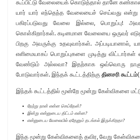
கூப்பிட்டு வேலையைக் கொடுத்தால் தானே கண்கா
யார் யார் எந்தெந்த வேலையைச் செய்வது என்று ப
,
!
பகிரப்படுவது வேலை இல்லை
பொறுப்பு
அவர
.
கொள்கிறார்கள்
கடினமான வேலையை ஒருவர் எடுத
.
,
பிறகு அவருக்கு உதவுவார்கள்
அப்படியானால்
ய
எளிமையாகப் பொறுப்புகளை முடித்து விட்டார்கள்
?
வேண்டும் அல்லவா
இதற்காக ஒவ்வொரு நா
.
(
போடுவார்கள்
இந்தக் கூட்டத்திற்கு
தினசரி கூட்டம்
இந்தக் கூட்டத்தில் மூன்றே மூன்று கேள்விகளை மட்
?
நேற்று நான் என்ன செய்தேன்
?
இன்று என்னுடைய திட்டம் என்ன
?
என்னுடைய வேலையில் ஏதேனும் தடங்கல் இருக்கிறதா
,
இந்த மூன்று கேள்விகளைத் தவிர
வேறு கேள்விகளை