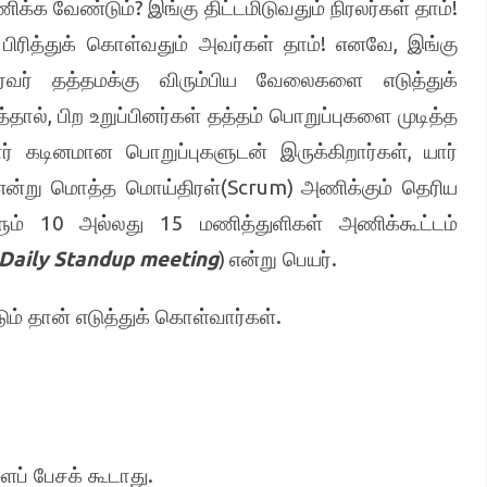
?
!
ணிக்க வேண்டும்
இங்கு திட்டமிடுவதும் நிரலர்கள் தாம்
!
,
ிரித்துக் கொள்வதும் அவர்கள் தாம்
எனவே
இங்கு
வர் தத்தமக்கு விரும்பிய வேலைகளை எடுத்துக்
,
்தால்
பிற உறுப்பினர்கள் தத்தம் பொறுப்புகளை முடித்த
,
ார் கடினமான பொறுப்புகளுடன் இருக்கிறார்கள்
யார்
(Scrum)
 என்று மொத்த மொய்திரள்
அணிக்கும் தெரிய
10
15
ளும்
அல்லது
மணித்துளிகள் அணிக்கூட்டம்
Daily Standup meeting
)
.
என்று பெயர்
.
டும் தான் எடுத்துக் கொள்வார்கள்
.
ப் பேசக் கூடாது