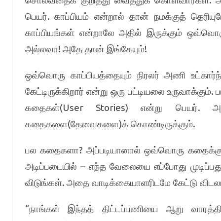
.
சொல்வதைக் குறித்து வைத்துக் கொள்வார்கள்
அ
.
பெயர்
காப்பியம் என்றால் தான் நமக்குத் தெரியு
காப்பியங்கள் என்றாலே அதில் இருக்கும் ஒவ்வொர
!
!
அல்லவா
அதே தான் இங்கேயும்
ஒவ்வொரு காப்பியத்தையும் நிரலர் அணி உட்கார்ந்
.
கேட்டிருக்கிறார் என்று ஒரு பட்டியலை உருவாக்கும்
ப
(User Stories)
.
கதைகள்
என்று பெயர்
அ
(
)
.
கதைகளை
தேவைகளை
க் கொண்டிருக்கும்
?
பல கதைகளா
அப்படியானால் ஒவ்வொரு கதைக்கு
–
அடிப்படையில்
எந்த வேலையை எப்போது முடிப்பது 
.
விடுங்கள்
அதை வாடிக்கையாளரிடமே கேட்டு விட
“
நாங்கள் இந்தத் திட்டப்பணியை ஆறு வாரத்தில் 