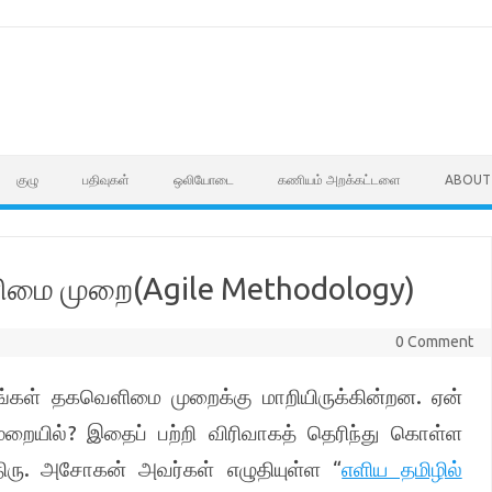
குழு
பதிவுகள்
ஒலியோடை
கணியம் அறக்கட்டளை
ABOUT
ெளிமை முறை(Agile Methodology)
0 Comment
.
்கள் தகவெளிமை முறைக்கு மாறியிருக்கின்றன
ஏன்
?
ுறையில்
இதைப் பற்றி விரிவாகத் தெரிந்து கொள்ள
.
“
ிரு
அசோகன் அவர்கள் எழுதியுள்ள
எளிய தமிழில்