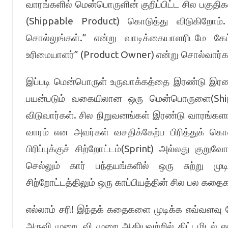
வாரங்களில் மென்பொருளின் குறிப்பிட்ட சில பகுதிக
(Shippable Product)
கொடுத்து விடுகிறோம்
.”
சொல்லுங்கள்
என்று வாடிக்கையாளரிடமே கேட்
” (Product Owner)
உரிமையாளர்
என்று சொல்வார்க
இப்படி மென்பொருள் உருவாக்கத்தை இரண்டு இரண்ட
(Sh
பயன்படும் வகையிலான ஒரு மென்பொருளை
.
விடுவார்கள்
சில நிறுவனங்கள் இரண்டு வாரங்களாகப
வாரம் என அவர்கள் வசதிக்கேற்ப பிரித்துக் கொ
(Sprint)
பிரிப்புக்குச் சிற்றோட்டம்
அல்லது குறுவோட
செல்லும் கார் பந்தயங்களில் ஒரு சுற்று மு
சிற்றோட்டத்திலும் ஒரு காப்பியத்தின் சில பல கதை
!
எல்லாம் சரி
இந்தக் கதைகளை முடிக்க எவ்வளவு நேர
,
அருவி முறை
வி முறை ஆகியவற்றில் திட்டமிடல் எ