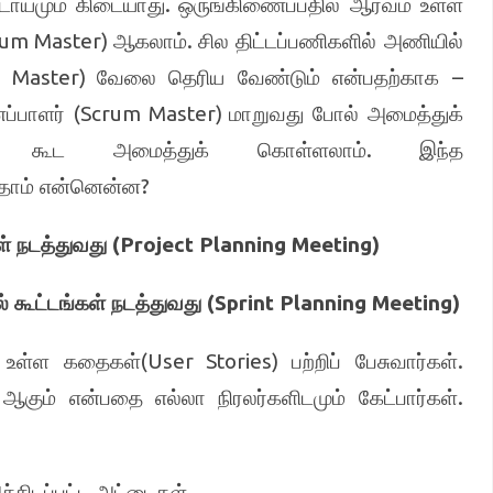
.
்டாயமும் கிடையாது
ஒருங்கிணைப்பதில் ஆர்வம் உள்ள
rum Master)
.
ஆகலாம்
சில திட்டப்பணிகளில் அணியில்
m Master)
–
வேலை தெரிய வேண்டும் என்பதற்காக
(Scrum Master)
ப்பாளர்
மாறுவது போல் அமைத்துக்
.
ிக் கூட அமைத்துக் கொள்ளலாம்
இந்த
?
தாம் என்னென்ன
(Project Planning Meeting)
ள் நடத்துவது
(Sprint Planning Meeting)
ல் கூட்டங்கள் நடத்துவது
)
(User Stories)
.
உள்ள கதைகள்
பற்றிப் பேசுவார்கள்
.
கும் என்பதை எல்லா நிரலர்களிடமும் கேட்பார்கள்
்சிடப்பட்ட அட்டைகள்